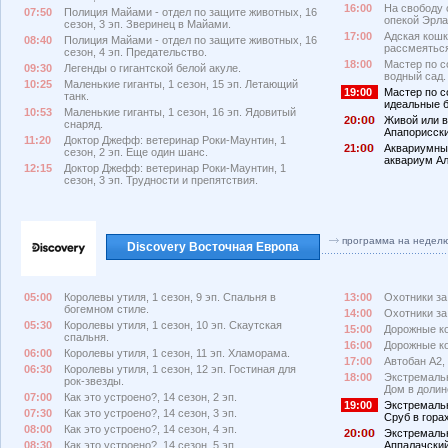
16:00
На свободу с
07:50
Полиция Майами - отдел по защите животных, 16
опекой Эрла
сезон, 3 эп. Зверинец в Майами.
17:00
Адская кошк
08:40
Полиция Майами - отдел по защите животных, 16
рассмеятьс
сезон, 4 эп. Предательство.
18:00
Мастер по с
09:30
Легенды о гигантской белой акуле.
водный сад.
10:25
Маленькие гиганты, 1 сезон, 15 эп. Летающий
19:00
Мастер по с
танк.
идеальные 
10:53
Маленькие гиганты, 1 сезон, 16 эп. Ядовитый
2
:
Живой или в
снаряд.
Апапорисски
11:20
Доктор Джефф: ветеринар Роки-Маунтин, 1
21:
Аквариумный
сезон, 2 эп. Еще один шанс.
аквариум А
12:15
Доктор Джефф: ветеринар Роки-Маунтин, 1
сезон, 3 эп. Трудности и препятствия.
программа на недел
Discovery Восточная Европа
05:00
Королевы утиля, 1 сезон, 9 эп. Спальня в
13:00
Охотники за 
богемном стиле.
14:00
Охотники за 
05:30
Королевы утиля, 1 сезон, 10 эп. Скаутская
15:00
Дорожные ков
спальня.
16:00
Дорожные ков
06:00
Королевы утиля, 1 сезон, 11 эп. Хламорама.
17:00
Автобан А2, 
06:30
Королевы утиля, 1 сезон, 12 эп. Гостиная для
18:00
Экстремальн
рок-звезды.
Дом в долин
07:00
Как это устроено?, 14 сезон, 2 эп.
19:00
Экстремальн
07:30
Как это устроено?, 14 сезон, 3 эп.
Сруб в горах
08:00
Как это устроено?, 14 сезон, 4 эп.
2
:
Экстремальн
08:30
Как это устроено?, 14 сезон, 5 эп.
Аппалачский