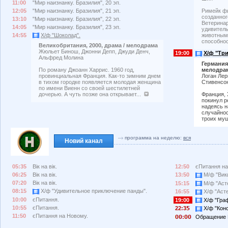
11:00
"Мир наизнанку. Бразилия", 20 эп.
12:05
"Мир наизнанку. Бразилия", 21 эп.
Римейк фи
созданног
13:10
"Мир наизнанку. Бразилия", 22 эп.
Ветеринар
14:05
"Мир наизнанку. Бразилия", 23 эп.
удивитель
14:55
Х/ф "Шоколад".
животными
способнос
Великобритания, 2000, драма / мелодрама
Жюльет Бинош, Джонни Депп, Джуди Денч,
19:00
Х/ф "Три
Альфред Молина
Германия,
мелодра
По роману Джоанн Харрис. 1960 год,
Логан Ле
провинциальная Франция. Как-то зимним днем
Стивенсо
в тихом городке появляется молодая женщина
по имени Виенн со своей шестилетней
Франция, 
дочерью. А чуть позже она открывает...
покинул р
надеясь н
случайнос
троих муш
программа на неделю:
вся
Новий канал
05:35
Вік на вік.
12:50
єПитання на
06:25
Вік на вік.
13:50
М/ф "Вики
07:20
Вік на вік.
15:15
М/ф "Асте
08:15
Х/ф "Удивительное приключение панды".
16:55
Х/ф "Асте
10:00
єПитання.
19:00
Х/ф "Граф
10:55
єПитання.
22:3
Х/ф "Конс
11:50
єПитання на Новому.
:
Обращение 