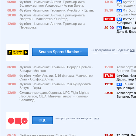
06:00
Футбол. Чемпионат Англии. Премьер-лига.
13:15
Футбол.
Вулверхэмптон Уондерерз - Астон Вилла.
Роттердам -
08:00
Футбол. Чемпионат Германии. Аугсбург - Кёльн.
15:30
Футбол.
Зволле - Ая
10:00
Футбол. Чемпионат Англии. Премьер-лига.
Эвертон - Манчестер Юнайтед.
18:00
Футбол.
Хиберниан. 
12:00
Футбол. Чемпионат Англии. Премьер-лига.
Перемотка.
2
:
Бильярд.
День 6. Дне
программа на неделю:
вся
Setanta Sports Ukraine +
06:00
Футбол. Чемпионат Германии. Вердер Бремен -
15:00
Автоспорт. 
Бавария Мюнхен.
Венгрии. Гон
08:00
Футбол. Кубок Англии. 1/16 финала. Манчестер
17:30
Футбол. Чем
Сити - Солфорд Сити.
Дармштадт 9
10:00
Футбол. Чемпионат Германии. 2-я Бундеслига.
19:3
Теннис. 
Бохум - Герта.
трансляция.
12:00
Смешанные единоборства. UFC Fight Night в
23:3
Автоспорт. 
Лас-Вегасе, США. Матеуш Гамрот - Куиллан
Бельгии. Гон
Салкиллд.
программа на неделю:
вся
ОЦЕ
05:15
Любовь на выживание, 2 сезон, 1 эп.
19:4
Т/с "CSI: Вег