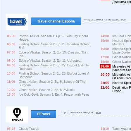
Дилемма ям
программа на неделю:
вся
Travel channel Европа
05:00
Portals To Hell. Season 1. Ep. 5. Twin City Opera
14:00
Ice Cold Gold
House.
15:00
Kindred Spiri
06:00
Finding Bigfoot. Season 2. Ep. 2. Canadian Bigfoot,
Murders.
Eh?
16:00
Kindred Spir
07:00
Edge of Alaska. Season 2. Ep. 10. Crossing Thin
Lizzie Borde
Ice.
17:00
Ghost Nation.
08:00
Edge of Alaska. Season 2. Ep. 11. Uprooted.
18:00
Ghost Nation.
09:00
Finding Bigfoot. Season 2. Ep. 27. Bigfoot And The
19:00
Mysteries At
Redhead.
Baccarat Sca
10:00
Finding Bigfoot. Season 2. Ep. 28. Bigfoot Loves A
2
:
Mysteries At 
Barbecue.
Of Anne Gre
11:00
Ghost Nation. Season 2. Ep. 6. Spectre Of The
21:
Kindred Spiri
Surgeon.
22:
Destination 
12:00
Ghost Nation. Season 2. Ep. 8. Evil Ink.
Prison.
13:00
Ice Cold Gold. Season 3. Ep. 4. Frozen with Fear.
программа на неделю:
вся
UTravel
05:15
Cheap Travel.
14:10
Таня Кудряш