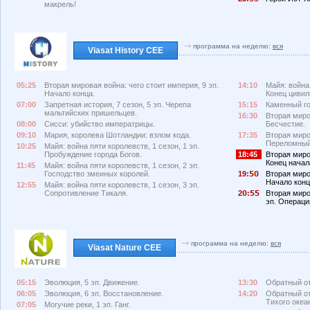
макрель!
программа на неделю:
вся
Viasat History CEE
05:25
Вторая мировая война: чего стоит империя, 9 эп.
14:10
Майя: война 
Начало конца.
Конец цивил
07:00
Запретная история, 7 сезон, 5 эп. Черепа
15:15
Каменный го
мальтийских пришельцев.
16:30
Вторая миро
08:00
Сисси: убийство императрицы.
Бесчестие.
09:10
Мария, королева Шотландии: взлом кода.
17:35
Вторая миро
Переломный
10:25
Майя: война пяти королевств, 1 сезон, 1 эп.
Пробуждение города Богов.
18:45
Вторая миро
Конец начал
11:45
Майя: война пяти королевств, 1 сезон, 2 эп.
Господство змеиных королей.
19:
Вторая миро
Начало конц
12:55
Майя: война пяти королевств, 1 сезон, 3 эп.
Сопротивление Тикаля.
2
:
Вторая миро
эп. Операци
программа на неделю:
вся
Viasat Nature CEE
05:15
Эволюция, 5 эп. Движение.
13:30
Обратный от
06:05
Эволюция, 6 эп. Восстановление.
14:20
Обратный от
Тихого океа
07:05
Могучие реки, 1 эп. Ганг.