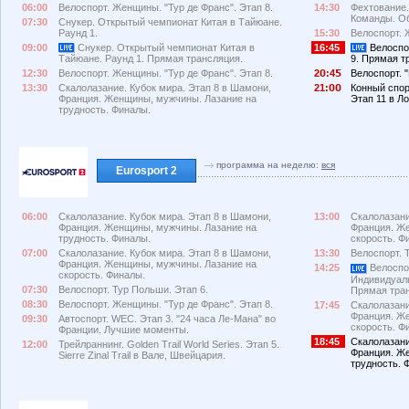
06:00
Велоспорт. Женщины. "Тур де Франс". Этап 8.
14:30
Фехтование.
Команды. Об
07:30
Снукер. Открытый чемпионат Китая в Тайюане.
Раунд 1.
15:30
Велоспорт. 
09:00
Снукер. Открытый чемпионат Китая в
16:45
Велоспор
Тайюане. Раунд 1. Прямая трансляция.
9. Прямая т
12:30
Велоспорт. Женщины. "Тур де Франс". Этап 8.
2
:4
Велоспорт. 
13:30
Скалолазание. Кубок мира. Этап 8 в Шамони,
21:
Конный спорт
Франция. Женщины, мужчины. Лазание на
Этап 11 в Л
трудность. Финалы.
программа на неделю:
вся
Eurosport 2
06:00
Скалолазание. Кубок мира. Этап 8 в Шамони,
13:00
Скалолазани
Франция. Женщины, мужчины. Лазание на
Франция. Ж
трудность. Финалы.
скорость. Ф
07:00
Скалолазание. Кубок мира. Этап 8 в Шамони,
13:30
Велоспорт. 
Франция. Женщины, мужчины. Лазание на
14:25
Велоспор
скорость. Финалы.
Индивидуаль
07:30
Велоспорт. Тур Польши. Этап 6.
Прямая тра
08:30
Велоспорт. Женщины. "Тур де Франс". Этап 8.
17:45
Скалолазани
Франция. Ж
09:30
Автоспорт. WEC. Этап 3. "24 часа Ле-Мана" во
скорость. Ф
Франции. Лучшие моменты.
18:45
Скалолазани
12:00
Трейлраннинг. Golden Trail World Series. Этап 5.
Франция. Ж
Sierre Zinal Trail в Вале, Швейцария.
трудность. 