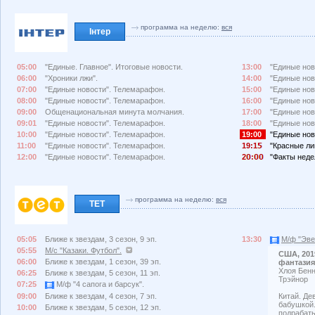
программа на неделю:
вся
Інтер
05:00
"Единые. Главное". Итоговые новости.
13:00
"Единые нов
06:00
"Хроники лжи".
14:00
"Единые нов
07:00
"Единые новости". Телемарафон.
15:00
"Единые нов
08:00
"Единые новости". Телемарафон.
16:00
"Единые нов
09:00
Общенациональная минута молчания.
17:00
"Единые нов
09:01
"Единые новости". Телемарафон.
18:00
"Единые нов
10:00
"Единые новости". Телемарафон.
19:00
"Единые нов
11:00
"Единые новости". Телемарафон.
19:1
"Красные ли
12:00
"Единые новости". Телемарафон.
2
:
"Факты неде
программа на неделю:
вся
ТЕТ
05:05
Ближе к звездам, 3 сезон, 9 эп.
13:30
М/ф "Эве
05:55
М/с "Казаки. Футбол".
США, 201
06:00
Ближе к звездам, 1 сезон, 39 эп.
фантазия
Хлоя Бенн
06:25
Ближе к звездам, 5 сезон, 11 эп.
Трэйнор
07:25
М/ф "4 сапога и барсук".
09:00
Ближе к звездам, 4 сезон, 7 эп.
Китай. Де
бабушкой.
10:00
Ближе к звездам, 5 сезон, 12 эп.
подрабаты