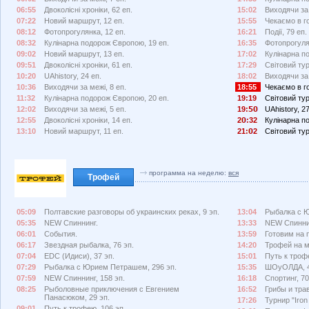
06:55
Двоколісні хроніки, 62 еп.
15:02
Виходячи за 
07:22
Новий маршрут, 12 еп.
15:55
Чекаємо в го
08:12
Фотопрогулянка, 12 еп.
16:21
Події, 79 еп.
08:32
Кулінарна подорож Європою, 19 еп.
16:35
Фотопрогуля
09:02
Новий маршрут, 13 еп.
17:02
Кулінарна п
09:51
Двоколісні хроніки, 61 еп.
17:29
Світовий тур
10:20
UAhistory, 24 еп.
18:02
Виходячи за 
10:36
Виходячи за межі, 8 еп.
18:55
Чекаємо в го
11:32
Кулінарна подорож Європою, 20 еп.
19:19
Світовий тур
12:02
Виходячи за межі, 5 еп.
19:
UAhistory, 27
12:55
Двоколісні хроніки, 14 еп.
2
:32
Кулінарна п
13:10
Новий маршрут, 11 еп.
21:
2
Світовий тур
программа на неделю:
вся
Трофей
05:09
Полтавские разговоры об украинских реках, 9 эп.
13:04
Рыбалка с Ю
05:35
NEW Спиннинг.
13:33
NEW Спиннин
06:01
События.
13:59
Готовим на п
06:17
Звездная рыбалка, 76 эп.
14:20
Трофей на м
07:04
EDC (Идиси), 37 эп.
15:01
Путь к трофе
07:29
Рыбалка с Юрием Петрашем, 296 эп.
15:35
ШОуОЛДА, 4
07:59
NEW Спиннинг, 158 эп.
16:18
Спортинг, 70
08:25
Рыболовные приключения с Евгением
16:52
Грибы и тра
Панасюком, 29 эп.
17:26
Турнир "Iron 
09:01
Путь к трофею, 106 эп.