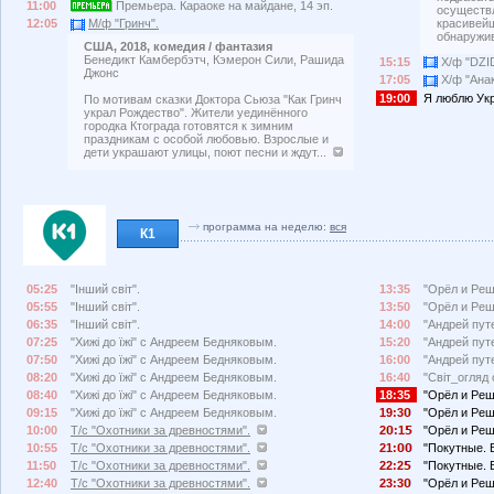
11:00
Премьера. Караоке на майдане, 14 эп.
осуществл
красивей
12:05
М/ф "Гринч".
обнаружив
США, 2018, комедия / фантазия
Бенедикт Камбербэтч, Кэмерон Сили, Рашида
15:15
Х/ф "DZI
Джонс
17:05
Х/ф "Анак
19:00
Я люблю Укра
По мотивам сказки Доктора Сьюза "Как Гринч
украл Рождество". Жители уединённого
городка Ктограда готовятся к зимним
праздникам с особой любовью. Взрослые и
дети украшают улицы, поют песни и ждут...
программа на неделю:
вся
К1
05:25
"Інший світ".
13:35
"Орёл и Реш
05:55
"Інший світ".
13:50
"Орёл и Реш
06:35
"Інший світ".
14:00
"Андрей пут
07:25
"Хижі до їжі" с Андреем Бедняковым.
15:20
"Андрей пут
07:50
"Хижі до їжі" с Андреем Бедняковым.
16:00
"Андрей пут
08:20
"Хижі до їжі" с Андреем Бедняковым.
16:40
"Світ_огляд
08:40
"Хижі до їжі" с Андреем Бедняковым.
18:35
"Орёл и Реш
09:15
"Хижі до їжі" с Андреем Бедняковым.
19:3
"Орёл и Реш
10:00
Т/с "Охотники за древностями".
2
:1
"Орёл и Реш
10:55
Т/с "Охотники за древностями".
21:
"Покутные. 
11:50
Т/с "Охотники за древностями".
22:2
"Покутные. 
12:40
Т/с "Охотники за древностями".
23:3
"Орёл и Реш