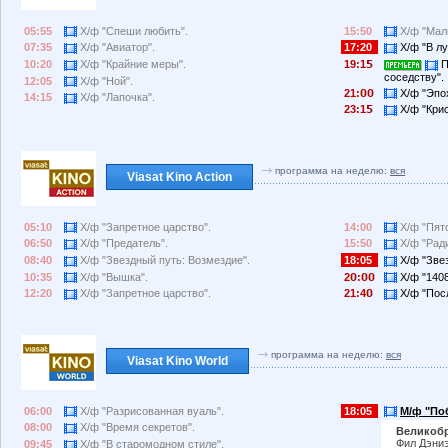
05:55
Х/ф "Спеши любить".
15:50
Х/ф "Маль
07:35
Х/ф "Авиатор".
17:20
Х/ф "В лу
10:20
Х/ф "Крайние меры".
19:1
П
соседству".
12:05
Х/ф "Ной".
21:
Х/ф "Эпох
14:15
Х/ф "Лапочка".
23:1
Х/ф "Крис
программа на неделю:
вся
Viasat Kino Action
05:10
Х/ф "Запретное царство".
14:00
Х/ф "Пят
06:50
Х/ф "Предатель".
15:50
Х/ф "Ради
08:40
Х/ф "Звездный путь: Возмездие".
18:05
Х/ф "Звез
10:35
Х/ф "Вышка".
2
:
Х/ф "1408
12:20
Х/ф "Запретное царство".
21:4
Х/ф "Пос
программа на неделю:
вся
Viasat Kino World
06:00
Х/ф "Разрисованная вуаль".
18:05
М/ф "Поб
08:00
Х/ф "Время секретов".
Великобр
Фил Дэниэ
09:45
Х/ф "В старомодном стиле".