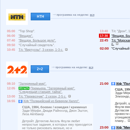
программа на неделю:
вся
НТН
05:00
"Top Shop".
13:40
Т/с "Дрон", 1
06:00
"Вещдок".
17:30
"Вещдок. Бо
07:40
"Вещдок. Большое дело".
22:4
Т/с "Морская
с.
09:50
"Случайный свидетель".
2:
"Случайный 
10:45
Т/с "Виртуозы", 3 сезон, 1-3 с.
программа на неделю:
вся
2+2
08:10
"Затерянный мир".
21:
Х/ф "По
12:05
Премьера. "Затерянный мир".
США, 199
"Следующая станция: тайна".
Эдди Мёрф
13:00
Т/с "Перевозчик", 2 сезон, 2-5 с.
Элизондо,
16:55
Х/ф "Полицейский из Беверли-Хиллз".
Детройт, 
Фоули вм
США, 1984, боевик / комедия / криминал
Дугласом 
Эдди Мёрфи, Джадж Райнхолд, Джон Эштон,
провести 
Лиза Айлбакер
угонщиков
плану...
Детройт. Детектив Аксель Фоули любит
непростые задания, в которых ему приходится
23:
Х/ф "Мин
не только рисковать жизнью, но и