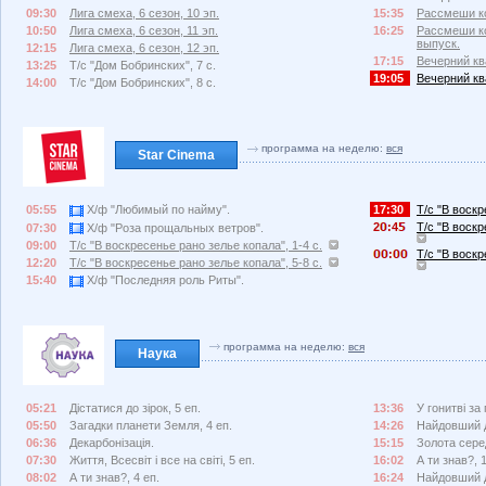
09:30
Лига смеха, 6 сезон, 10 эп.
15:35
Рассмеши ко
10:50
Лига смеха, 6 сезон, 11 эп.
16:25
Рассмеши ко
выпуск.
12:15
Лига смеха, 6 сезон, 12 эп.
17:15
Вечерний ква
13:25
Т/с "Дом Бобринских", 7 с.
19:05
Вечерний ква
14:00
Т/с "Дом Бобринских", 8 с.
программа на неделю:
вся
Star Cinema
05:55
Х/ф "Любимый по найму".
17:30
Т/с "В воскр
2
:4
Т/с "В воскр
07:30
Х/ф "Роза прощальных ветров".
09:00
Т/с "В воскресенье рано зелье копала", 1-4 с.
:
Т/с "В воскр
12:20
Т/с "В воскресенье рано зелье копала", 5-8 с.
15:40
Х/ф "Последняя роль Риты".
программа на неделю:
вся
Наука
05:21
Дістатися до зірок, 5 еп.
13:36
У гонитві за
05:50
Загадки планети Земля, 4 еп.
14:26
Найдовший д
06:36
Декарбонізація.
15:15
Золота сере
07:30
Життя, Всесвіт і все на світі, 5 еп.
16:02
А ти знав?, 
08:02
А ти знав?, 4 еп.
16:24
Найдовший д