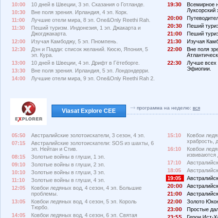
10:00
10 дней в Швеции, 3 эп. Сказания о Готланде.
19:3
Всемирное н
Луксорский 
10:30
Вне поля зрения. Ирландия, 4 эп. Корк.
2
:
Путеводител
11:00
Лучшие отели мира, 8 эп. One&Only Reethi Rah.
2
:3
Пеший туриз
11:30
Пеший туризм. Индонезия, 1 эп. Джакарта и
Джогджакарта.
21:
Пеший туриз
12:00
Изучая Камбоджу, 5 эп. Пномпень.
21:3
Изучая Камб
12:30
Дэн и Падди: список желаний. Кюсю, Япония, 5
22:
Вне поля зр
эп. Кура.
Атлантическ
13:00
10 дней в Швеции, 4 эп. Дрифт в Гётеборге.
22:3
Лучше всех 
Эфиопии.
13:30
Вне поля зрения. Ирландия, 5 эп. Лондондерри.
14:00
Лучшие отели мира, 9 эп. One&Only Reethi Rah 2.
программа на неделю:
вся
Viasat Explore CEE
05:50
Австралийские золотоискатели, 3 сезон, 4 эп.
15:10
Ковбои ледя
храбрость, д
07:15
Австралийские золотоискатели: SOS из шахты, 6
эп. Нейтан и Стив.
16:10
Ковбои ледян
извиваются 
08:15
Золотые войны в глуши, 1 эп.
17:10
Австралийски
09:10
Золотые войны в глуши, 2 эп.
18:05
Австралийски
10:10
Золотые войны в глуши, 3 эп.
19:05
Австралийски
11:10
Золотые войны в глуши, 4 эп.
2
:
Австралийски
12:05
Ковбои ледяных вод, 4 сезон, 4 эп. Большие
проблемы.
21:
Австралийски
13:05
Ковбои ледяных вод, 4 сезон, 5 эп. Король
22:
Золото Юкона
Тюрбо.
23:
Простые дал
14:05
Ковбои ледяных вод, 4 сезон, 6 эп. Святая
23:
Герои Ист-Ха