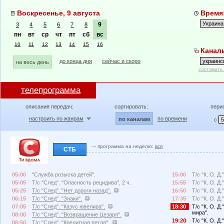
Воскресенье, 9 августа
Время:
9
3
4
5
6
7
8
пн
вт
ср
чт
пт
сб
вс
10
11
12
13
14
15
16
Каналы
до конца дня
сейчас и скоро
на весь день
составить
телепрограмма
описания передач:
сортировать:
пери
настроить по жанрам
по времени
по каналам
с
программа на неделю:
вся
СТБ
05:00
"Служба розыска детей".
15:00
Т/с "К. О. Д.
05:05
Т/с "След". "Опасность рецидива", 2 ч.
15:55
Т/с "К. О. Д
05:25
Т/с "След". "Нет дороги назад".
16:50
Т/с "К. О. Д.
06:15
Т/с "След". "Знаки".
17:35
Т/с "К. О. Д
07:05
Т/с "След". "Казус ювелира".
18:30
Т/с "К. О. Д
мира".
08:00
Т/с "След". "Возвращение Цезаря".
19:2
Т/с "К. О. Д
08:50
Т/с "След". "Кредитная петля".