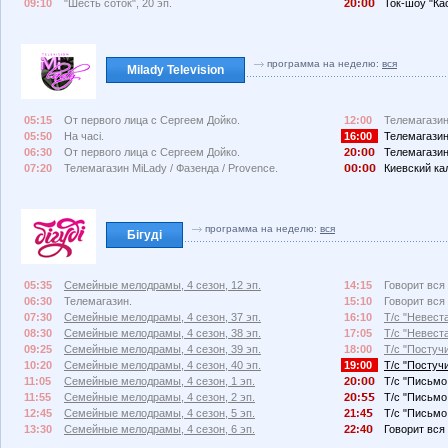
09:10
"Шесть соток", 20 эп.
2
:
Ток-шоу "Кас
программа на неделю:
вся
Milady Television
05:15
От первого лица с Сергеем Дойко.
12:00
Телемагазин
05:50
На часі.
16:00
Телемагазин
06:30
От первого лица с Сергеем Дойко.
2
:
Телемагазин
07:20
Телемагазин MiLady / Фазенда / Provence.
:
Киевский ка
программа на неделю:
вся
Бігуді
05:35
Семейные мелодрамы, 4 сезон, 12 эп.
14:15
Говорит вся 
06:30
Телемагазин.
15:10
Говорит вся 
07:30
Семейные мелодрамы, 4 сезон, 37 эп.
16:10
Т/с "Невеста
08:30
Семейные мелодрамы, 4 сезон, 38 эп.
17:05
Т/с "Невеста
09:25
Семейные мелодрамы, 4 сезон, 39 эп.
18:00
Т/с "Постучи
10:20
Семейные мелодрамы, 4 сезон, 40 эп.
19:00
Т/с "Постучи
11:05
Семейные мелодрамы, 4 сезон, 1 эп.
2
:
Т/с "Письмо 
11:55
Семейные мелодрамы, 4 сезон, 2 эп.
2
:
Т/с "Письмо 
12:45
Семейные мелодрамы, 4 сезон, 5 эп.
21:4
Т/с "Письмо 
13:30
Семейные мелодрамы, 4 сезон, 6 эп.
22:4
Говорит вся 