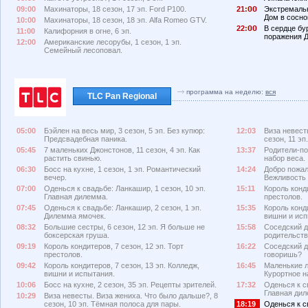
09:00
Махинаторы, 18 сезон, 17 эп. Ford P100.
21:
Экстремальн
Дом в сосно
10:00
Махинаторы, 18 сезон, 18 эп. Alfa Romeo GTV.
22:
В сердце бур
11:00
Калифорния в огне, 6 эп.
поражения Д
12:00
Американские лесорубы, 1 сезон, 1 эп.
Семейный лесоповал.
программа на неделю:
вся
TLC Pan Regional
05:00
Бэйлен на весь мир, 3 сезон, 5 эп. Без купюр:
12:03
Виза невест
Предсвадебная паника.
сезон, 11 э
05:45
7 маленьких Джонстонов, 11 сезон, 4 эп. Как
13:37
Родители-по
растить свинью.
набор веса.
06:30
Босс на кухне, 1 сезон, 1 эп. Романтический
14:24
Добро пожало
вечер.
Вежливость 
07:00
Оденься к свадьбе: Ланкашир, 1 сезон, 10 эп.
15:11
Король конди
Главная дилемма.
престолов.
07:45
Оденься к свадьбе: Ланкашир, 2 сезон, 1 эп.
15:35
Король конди
Дилемма ямочек.
вишни и исп
08:32
Большие сестры, 6 сезон, 12 эп. Я больше не
15:58
Соседский д
боксерская груша.
родительств
09:19
Король кондитеров, 7 сезон, 12 эп. Торт
16:22
Соседский до
престолов.
говоришь?
09:42
Король кондитеров, 7 сезон, 13 эп. Колледж,
16:45
Маленькие л
вишни и испытания.
Курортное н
10:06
Босс на кухне, 2 сезон, 35 эп. Рецепты зрителей.
17:32
Оденься к с
Главная дил
10:29
Виза невесты. Виза жениха. Что было дальше?, 8
сезон, 10 эп. Тёмная полоса для пары.
18:19
Оденься к св