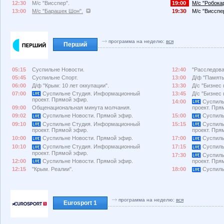
12:30
М/с "Висспер".
19:00
М/с "Робока
13:00
М/с "Барашек Шон".
19:3
М/с "Висспе
программа на неделю:
вся
Перший
05:15
Суспильне Новости.
12:40
"Расследова
05:45
Суспильне Спорт.
13:00
Д/ф "Память.
06:00
Д/ф "Крым: 10 лет оккупации".
13:30
Д/с "Бизнес 
07:00
Суспильне Студия. Информационный
13:45
Д/с "Бизнес 
проект. Прямой эфир.
14:00
Суспиль
09:00
Общенациональная минута молчания.
проект. Пря
09:02
Суспильне Новости. Прямой эфир.
15:00
Суспиль
09:10
Суспильне Студия. Информационный
15:15
Суспиль
проект. Прямой эфир.
проект. Пря
10:00
Суспильне Новости. Прямой эфир.
17:00
Суспиль
10:10
Суспильне Студия. Информационный
17:15
Суспиль
проект. Прямой эфир.
17:30
Суспиль
12:00
Суспильне Новости. Прямой эфир.
проект. Пря
12:15
"Крым. Реалии".
18:00
Суспиль
программа на неделю:
вся
Eurosport 1