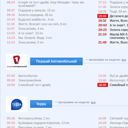
08:24
Історія та тест-драйв Jeep Wrangler. Чому він
17:13
Подорож у м
особливий?
17:45
Золота сере
09:07
Подорож у минуле, 15 еп.
18:28
Події, 59 еп.
09:35
Золота середина, 45 еп.
19:00
Дістатися до 
10:24
Будуємо майбутнє, 4 еп.
19:32
Життя, Всесві
11:18
Життя, Всесвіт і все на світі, 8 еп.
2
:
2
А ти знав?, 
11:47
Зона ризику, 4 еп.
2
:23
Золота сере
12:02
А ти знав?, 13 еп.
21:1
Mazda MX-5 
12:23
Їжа. Енергія. Вода, 3 еп.
гоночному т
13:13
Зона ризику, 5 еп.
21:4
Життя, Всесві
программа на неделю:
вся
Перший Автомобільний
07:00
Автособытие.
12:00
ByCar драйв
09:00
Электромобили.
13:00
Мотоспорт. 
10:00
Семейный тест-драйв.
18:00
Семейный те
программа на неделю:
вся
Терра
05:18
Фотопрогулянка, 2 еп.
14:00
Світовий тур
05:33
Кулінарна подорож Європою, 13 еп.
14:29
Легенди Оде
06:02
Виходячи за межі, 7 еп.
14:33
Кулінарна п