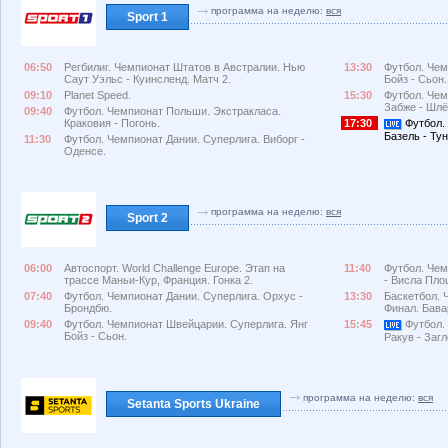
программа на неделю:
вся
Sport 1
06:50
Регбилиг. Чемпионат Штатов в Австралии. Нью
13:30
Футбол. Чем
Саут Уэльс - Куинсленд. Матч 2.
Бойз - Сьон.
09:10
Planet Speed.
15:30
Футбол. Чем
Забже - Шлё
09:40
Футбол. Чемпионат Польши. Экстракласа.
Краковия - Погонь.
17:30
Футбол.
Базель - Ту
11:30
Футбол. Чемпионат Дании. Суперлига. Виборг -
Оденсе.
программа на неделю:
вся
Sport 2
06:00
Автоспорт. World Challenge Europe. Этап на
11:40
Футбол. Чем
трассе Маньи-Кур, Франция. Гонка 2.
- Висла Пло
07:40
Футбол. Чемпионат Дании. Суперлига. Орхус -
13:30
Баскетбол. 
Брондбю.
Финал. Бава
09:40
Футбол. Чемпионат Швейцарии. Суперлига. Янг
15:45
Футбол.
Бойз - Сьон.
Ракув - Заг
программа на неделю:
вся
Setanta Sports Ukraine