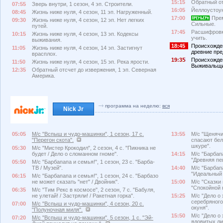
15:15
Обратный от
07:55
Зверь внутри, 1 сезон, 4 эп. Строители.
16:05
Йеллоустоу
08:45
Жизнь ниже нуля, 4 сезон, 11 эп. Нагруженный.
17:00
Прем
09:30
Жизнь ниже нуля, 4 сезон, 12 эп. Нет легких
Сильные.
путей.
17:45
Расшифровка
10:15
Жизнь ниже нуля, 4 сезон, 13 эп. Кодексы
учить.
выживания.
18:45
Происхожде
11:05
Жизнь ниже нуля, 4 сезон, 14 эп. Застигнут
древние пре
врасплох.
19:3
Происхожден
11:50
Жизнь ниже нуля, 4 сезон, 15 эп. Река ярости.
Выживальщи
12:35
Обратный отсчет до извержения, 1 эп. Северная
Америка.
программа на неделю:
вся
Nick Jr
05:05
М/с "Вспыш и чудо-машинки", 1 сезон, 17 с.
13:55
М/с "Щенячий
"Перегон скота".
спасают бел
шкуре".
05:30
М/с "Мистер Крокодил", 2 сезон, 4 с. "Пикника не
будет / Дело о сломанном гноме".
14:15
М/с "Барбапа
"Древняя пе
05:50
М/с "Барбапапа и семья!", 1 сезон, 23 с. "Барба-
ТВ / Музей".
14:40
М/с "Барбапа
"Идеальный 
06:15
М/с "Барбапапа и семья!", 1 сезон, 24 с. "Барбазо
не может сказать "нет" / Двойник".
15:00
М/с "Сказки 
"Спокойной н
06:35
М/с "Тим Рекс в космосе", 2 сезон, 7 с. "Бабуля,
не улетай! / Застряли! / Ракетная горка".
15:25
М/с "Дело о 
серебряного
07:00
М/с "Вспыш и чудо-машинки", 4 сезон, 20 с.
окуня".
"Полуночная миля".
15:50
М/с "Дело о 
07:20
М/с "Вспыш и чудо-машинки", 5 сезон, 1 с. "Эй-
ядовитых ли