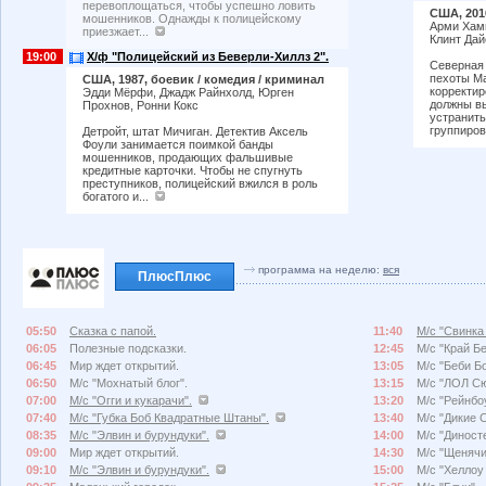
перевоплощаться, чтобы успешно ловить
США, 201
мошенников. Однажды к полицейскому
Арми Хамм
приезжает...
Клинт Дай
19:00
Х/ф "Полицейский из Беверли-Хиллз 2".
Северная 
пехоты Ма
США, 1987, боевик / комедия / криминал
корректи
Эдди Мёрфи, Джадж Райнхолд, Юрген
должны в
Прохнов, Ронни Кокс
устранить
группиров
Детройт, штат Мичиган. Детектив Аксель
Фоули занимается поимкой банды
мошенников, продающих фальшивые
кредитные карточки. Чтобы не спугнуть
преступников, полицейский вжился в роль
богатого и...
программа на неделю:
вся
ПлюсПлюс
05:50
Сказка с папой.
11:40
М/с "Свинка
06:05
Полезные подсказки.
12:45
М/с "Край Б
06:45
Мир ждет открытий.
13:05
М/с "Беби Бо
06:50
М/с "Мохнатый блог".
13:15
М/с "ЛОЛ Сю
07:00
М/с "Огги и кукарачи".
13:20
М/с "Рейнбо
07:40
М/с "Губка Боб Квадратные Штаны".
13:40
М/с "Дикие 
08:35
М/с "Элвин и бурундуки".
14:00
М/с "Диносте
09:00
Мир ждет открытий.
14:30
М/с "Щенячи
09:10
М/с "Элвин и бурундуки".
15:00
М/с "Хеллоу 