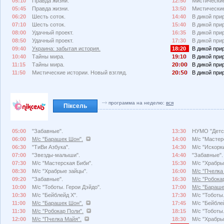
05:10
Правда жизни.
12:50
Мистические
05:45
Правда жизни.
13:50
Мистические
06:20
Шесть соток.
14:40
В дикой при
07:10
Шесть соток.
15:40
В дикой при
08:00
Удачный проект.
16:35
В дикой при
08:50
Удачный проект.
17:30
В дикой при
09:40
Украина: забытая история.
18:20
В дикой при
10:40
Тайны мира.
19:1
В дикой при
11:15
Тайны мира.
2
:
В дикой при
11:50
Мистические истории. Новый взгляд.
2
:
В дикой при
программа на неделю:
вся
Піксель
05:00
"Забавные".
13:30
НУМО "Детск
06:00
М/с "Барашек Шон".
14:00
М/с "Мастер
06:30
"ТиВи Азбука".
14:30
М/с "Искорк
07:00
"Звезды-малыши".
14:40
"Забавные".
07:30
М/с "Мастерская Биби".
15:30
М/с "Храбры
08:30
М/с "Храбрые зайцы".
16:00
М/с "Пчелка
09:20
"Забавные".
16:30
М/с "Робока
10:00
М/с "Тоботы. Герои Дэйдо".
17:00
М/с "Бараше
10:30
М/с "Бейблейд X".
17:30
М/с "Тоботы.
11:00
М/с "Барашек Шон".
17:45
М/с "Бейбле
11:30
М/с "Робокар Поли".
18:15
М/с "Тоботы.
12:00
М/с "Пчелка Майя".
18:30
М/с "Храбры