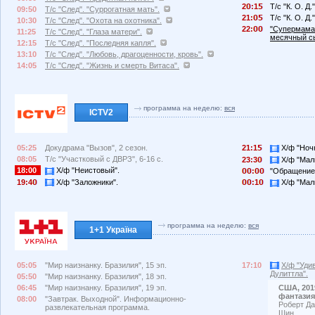
2
:1
Т/с "К. О. Д.
09:50
Т/с "След". "Суррогатная мать".
21:
Т/с "К. О. Д.
10:30
Т/с "След". "Охота на охотника".
22:
"Супермама",
11:25
Т/с "След". "Глаза матери".
месячный сы
12:15
Т/с "След". "Последняя капля".
13:10
Т/с "След". "Любовь, драгоценности, кровь".
14:05
Т/с "След". "Жизнь и смерть Витаса".
программа на неделю:
вся
ICTV2
05:25
Докудрама "Вызов", 2 сезон.
21:1
Х/ф "Ночн
08:05
Т/с "Участковый с ДВРЗ", 6-16 с.
23:3
Х/ф "Маль
18:00
Х/ф "Неистовый".
:
"Обращение
19:4
Х/ф "Заложники".
:1
Х/ф "Маль
программа на неделю:
вся
1+1 Україна
05:05
"Мир наизнанку. Бразилия", 15 эп.
17:10
Х/ф "Уди
Дулиттла".
05:50
"Мир наизнанку. Бразилия", 18 эп.
06:45
"Мир наизнанку. Бразилия", 19 эп.
США, 201
фантазия
08:00
"Завтрак. Выходной". Информационно-
Роберт Да
развлекательная программа.
Шин