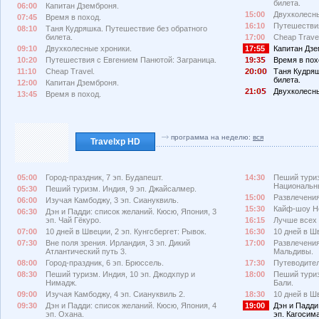
билета.
06:00
Капитан Дземброня.
15:00
Двухколесны
07:45
Время в поход.
16:10
Путешествия
08:10
Таня Кудряшка. Путешествие без обратного
билета.
17:00
Cheap Travel
09:10
Двухколесные хроники.
17:55
Капитан Дзе
10:20
Путешествия с Евгением Панютой: Заграница.
19:3
Время в пох
11:10
Cheap Travel.
2
:
Таня Кудряш
билета.
12:00
Капитан Дземброня.
21:
Двухколесны
13:45
Время в поход.
программа на неделю:
вся
Travelxp HD
05:00
Город-праздник, 7 эп. Будапешт.
14:30
Пеший туриз
Национальн
05:30
Пеший туризм. Индия, 9 эп. Джайсалмер.
15:00
Развлечения
06:00
Изучая Камбоджу, 3 эп. Сиануквиль.
15:30
Кайф-шоу Не
06:30
Дэн и Падди: список желаний. Кюсю, Япония, 3
эп. Чай Гёкуро.
16:15
Лучше всех 
07:00
10 дней в Швеции, 2 эп. Кунгсбергет: Рывок.
16:30
10 дней в Ш
07:30
Вне поля зрения. Ирландия, 3 эп. Дикий
17:00
Развлечения
Атлантический путь 3.
Мальдивы.
08:00
Город-праздник, 6 эп. Брюссель.
17:30
Путеводител
08:30
Пеший туризм. Индия, 10 эп. Джодхпур и
18:00
Пеший туриз
Нимадж.
Бали.
09:00
Изучая Камбоджу, 4 эп. Сиануквиль 2.
18:30
10 дней в Ш
09:30
Дэн и Падди: список желаний. Кюсю, Япония, 4
19:00
Дэн и Падди
эп. Охана.
эп. Кагосима