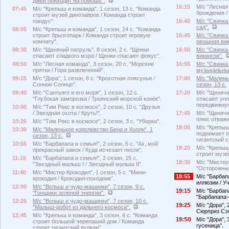
Джей приходит на помощь".
16:15
М/с "Лесная 
07:45
М/с "Крепыш и команда", 1 сезон, 13 с. "Команда
брождения /
строит музей динозавров / Команда строит
пандус".
16:40
М/с "Свинка 
сад".
08:05
М/с "Крепыш и команда", 1 сезон, 14 с. "Команда
строит брызгопарк / Команда строит игровую
16:45
М/с "Свинка 
комнату".
овощная вик
08:30
М/с "Щенячий патруль", 8 сезон, 2 с. "Щенки
16:50
М/с "Свинка 
спасают сладкого мэра / Щенки спасают фокус".
викингов".
08:50
М/с "Лесная команда", 3 сезон, 20 с. "Морские
16:55
М/с "Свинка
прятки / Гора развлечений".
музыкальны
09:15
М/с "Дора", 1 сезон, 8 с. "Крохотная плясунья /
17:00
М/с "Малень
Сонное Солнце".
сезон, 13 с.
09:40
М/с "Сантьяго и его моря", 1 сезон, 12 с.
17:20
М/с "Щенячий
"Глубокая заморозка / Троянский морской конёк".
спасают упл
передвижную
10:00
М/с "Тим Рекс в космосе", 2 сезон, 10 с. "Друзья
/ Звездная охота / Круть!".
17:45
М/с "Щенячий
плюс отважн
10:25
М/с "Тим Рекс в космосе", 2 сезон, 3 с. "Уборка".
18:00
М/с "Крепыш 
10:30
М/с "Маленькое королевство Бена и Холли", 1
поднимает п
сезон, 13 с.
гигантский с
10:55
М/с "Барбапапа и семья!", 2 сезон, 5 с. "Ах, мой
18:20
М/с "Крепыш 
прекрасный замок / Куда исчезает песок".
строит музе
11:15
М/с "Барбапапа и семья!", 2 сезон, 15 с.
18:30
М/с "Мистер 
"Звездный малыш I / Звездный малыш II".
"Осторожный
11:40
М/с "Мистер Крокодил", 1 сезон, 5 с. "Мини-
18:55
М/с "Барбапа
крокодил / Крокодил-походник".
иллюзии / У
12:00
М/с "Вспыш и чудо-машинки", 7 сезон, 9 с.
19:1
М/с "Барбапа
"Гонщики зеленой энергии".
"Барбапапа-
12:25
М/с "Вспыш и чудо-машинки", 7 сезон, 10 с.
19:2
М/с "Дора", 
"Малыш-робот из дальнего космоса".
Сюрприз Сэ
12:45
М/с "Крепыш и команда", 3 сезон, 6 с. "Команда
19:
М/с "Дора", 
строит большой черепаший дом / Команда
гусеница".
строит гигантский вулкан".