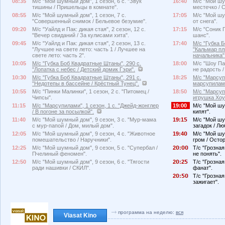
08:35
М/с "Мой шумный дом", 1 сезон, 6 с. "Звук
16:40
М/с "Мой шу
тишины / Пришельцы в комнате".
местечко / 
08:55
М/с "Мой шумный дом", 1 сезон, 7 с.
17:05
М/с "Мой шу
"Совершенный снимок / Бельевое безумие".
от снега".
09:20
М/с "Уайлд и Пак: дикая стая", 2 сезон, 12 с.
17:15
М/с "Соник 
"Вечер свиданий / За кулисами хита".
шанс".
09:45
М/с "Уайлд и Пак: дикая стая", 2 сезон, 13 с.
17:40
М/с "Губка 
"Лучшее на свете лето: часть 1 / Лучшее на
"Кальмар пл
свете лето: часть 2".
начальника"
10:05
М/с "Губка Боб Квадратные Штаны", 290 с.
18:00
М/с "Шоу Пат
"Лопатка с небес / Детский домик Гэри".
не радость 
10:30
М/с "Губка Боб Квадратные Штаны", 291 с.
18:25
М/с "Марсупи
"Недотепы в бассейне / Крёстный Тунец".
марсупилами
10:55
М/с "Пинки Малинки", 1 сезон, 2 с. "Питомец /
18:50
М/с "Марсупи
Чипсы".
игрушка Хоу
11:15
М/с "Марсупилами", 1 сезон, 1 с. "Джейд-жонглер
19:00
М/с "Мой шу
/ В погоне за посылкой".
кипят".
11:40
М/с "Мой шумный дом", 9 сезон, 3 с. "Мур-мама
19:1
М/с "Мой шу
с мур-папой / Дом, милый дом".
загадок / Л
12:05
М/с "Мой шумный дом", 9 сезон, 4 с. "Животное
19:4
М/с "Мой шу
помешательство / Наручники".
гром / Осто
12:25
М/с "Мой шумный дом", 9 сезон, 5 с. "Супербал /
2
:
Т/с "Грозная
Пчелиный феномен".
не понять".
12:50
М/с "Мой шумный дом", 9 сезон, 6 с. "Тягости
2
:2
Т/с "Грозная
ради нашивки / СКИЛ".
фанат".
2
:
Т/с "Грозная
зажигает".
программа на неделю:
вся
Viasat Kino