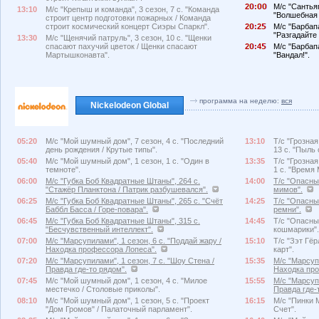
2
:
М/с "Сантьяг
13:10
М/с "Крепыш и команда", 3 сезон, 7 с. "Команда
"Волшебная 
строит центр подготовки пожарных / Команда
строит космический концерт Сиэры Спаркл".
2
:2
М/с "Барбапа
"Разгадайте з
13:30
М/с "Щенячий патруль", 3 сезон, 10 с. "Щенки
спасают пахучий цветок / Щенки спасают
2
:4
М/с "Барбапа
Мартышконавта".
"Вандал!".
программа на неделю:
вся
Nickelodeon Global
05:20
М/с "Мой шумный дом", 7 сезон, 4 с. "Последний
13:10
Т/с "Грозна
день рождения / Крутые типы".
13 с. "Пыль 
05:40
М/с "Мой шумный дом", 1 сезон, 1 с. "Один в
13:35
Т/с "Грозна
темноте".
1 с. "Время 
06:00
М/с "Губка Боб Квадратные Штаны", 264 с.
14:00
Т/с "Опасный
"Стажёр Планктона / Патрик разбушевался".
мимов".
06:25
М/с "Губка Боб Квадратные Штаны", 265 с. "Счёт
14:25
Т/с "Опасный
Баббл Басса / Горе-повара".
ремни".
06:45
М/с "Губка Боб Квадратные Штаны", 315 с.
14:45
Т/с "Опасный
"Бесчувственный интеллект".
кошмарики".
07:00
М/с "Марсупилами", 1 сезон, 6 с. "Поддай жару /
15:10
Т/с "Зэт Гёр
Находка профессора Лопеса".
карт".
07:20
М/с "Марсупилами", 1 сезон, 7 с. "Шоу Стена /
15:35
М/с "Марсупи
Правда где-то рядом".
Находка про
07:45
М/с "Мой шумный дом", 1 сезон, 4 с. "Милое
15:55
М/с "Марсупи
местечко / Столовые приколы".
Правда где-
08:10
М/с "Мой шумный дом", 1 сезон, 5 с. "Проект
16:15
М/с "Пинки М
"Дом Громов" / Палаточный парламент".
Счет".