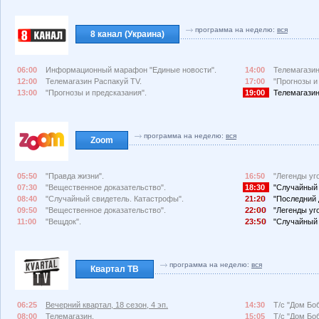
программа на неделю:
вся
8 канал (Украина)
06:00
Информационный марафон "Единые новости".
14:00
Телемагазин
12:00
Телемагазин Распакуй TV.
17:00
"Прогнозы и
13:00
"Прогнозы и предсказания".
19:00
Телемагазин
программа на неделю:
вся
Zoom
05:50
"Правда жизни".
16:50
"Легенды уг
07:30
"Вещественное доказательство".
18:30
"Случайный 
08:40
"Случайный свидетель. Катастрофы".
21:2
"Последний 
09:50
"Вещественное доказательство".
22:
"Легенды уг
11:00
"Вещдок".
23:
"Случайный 
программа на неделю:
вся
Квартал ТВ
06:25
Вечерний квартал, 18 сезон, 4 эп.
14:30
Т/с "Дом Боб
08:00
Телемагазин.
15:05
Т/с "Дом Боб