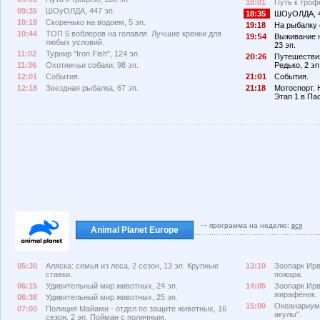
18:01
Путь к трофе
09:35
ШОуОЛДА, 447 эп.
18:35
ШОуОЛДА, 4
10:18
Скоренько на водоем, 5 эп.
19:18
На рыбалку 
10:44
ТОП 5 воблеров на голавля. Лучшие кренки для
19:
4
Выживание н
любых условий.
23 эп.
11:02
Турнир "Iron Fish", 124 эп.
2
:26
Путешествия
11:36
Охотничьи собаки, 98 эп.
Редько, 2 эп
12:01
События.
21:
1
События.
12:18
Звездная рыбалка, 67 эп.
21:18
Мотоспорт. 
Этап 1 в Па
программа на неделю:
вся
Animal Planet Europe
05:30
Аляска: семья из леса, 2 сезон, 13 эп. Крупные
13:10
Зоопарк Ирв
ставки.
пожара.
06:15
Удивительный мир животных, 24 эп.
14:05
Зоопарк Ирв
жирафёнок.
06:38
Удивительный мир животных, 25 эп.
15:00
Океанариум,
07:00
Полиция Майами - отдел по защите животных, 16
акулы".
сезон, 2 эп. Пойман с поличным.