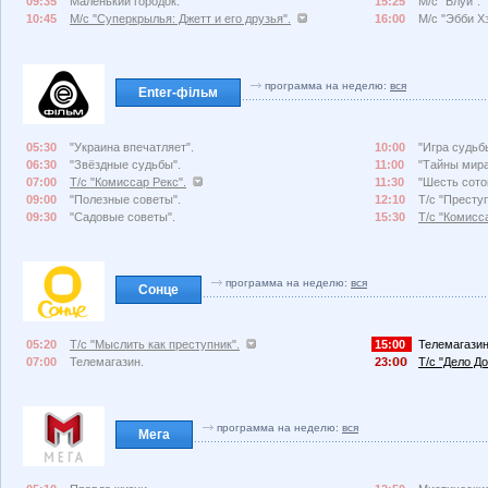
09:35
Маленький городок.
15:25
М/с "Блуи".
10:45
М/с "Суперкрылья: Джетт и его друзья".
16:00
М/с "Эбби Х
программа на неделю:
вся
Enter-фільм
05:30
"Украина впечатляет".
10:00
"Игра судьб
06:30
"Звёздные судьбы".
11:00
"Тайны мира
07:00
Т/с "Комиссар Рекс".
11:30
"Шесть сото
09:00
"Полезные советы".
12:10
Т/с "Преступ
09:30
"Садовые советы".
15:30
Т/с "Комисс
программа на неделю:
вся
Сонце
05:20
Т/с "Мыслить как преступник".
15:00
Телемагазин
07:00
Телемагазин.
23:
Т/с "Дело До
программа на неделю:
вся
Мега