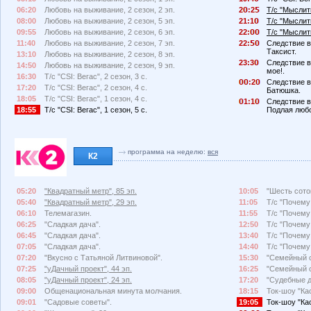
06:20
Любовь на выживание, 2 сезон, 2 эп.
2
:2
Т/с "Мыслить
08:00
Любовь на выживание, 2 сезон, 5 эп.
21:1
Т/с "Мыслить
09:55
Любовь на выживание, 2 сезон, 6 эп.
22:
Т/с "Мыслить
11:40
Любовь на выживание, 2 сезон, 7 эп.
22:
Следствие в
Таксист.
13:10
Любовь на выживание, 2 сезон, 8 эп.
23:3
Следствие в
14:50
Любовь на выживание, 2 сезон, 9 эп.
мое!.
16:30
Т/с "CSI: Вегас", 2 сезон, 3 с.
:2
Следствие в
17:20
Т/с "CSI: Вегас", 2 сезон, 4 с.
Батюшка.
18:05
Т/с "CSI: Вегас", 1 сезон, 4 с.
1:1
Следствие в
18:55
Т/с "CSI: Вегас", 1 сезон, 5 с.
Подлая люб
программа на неделю:
вся
К2
05:20
"Квадратный метр", 85 эп.
10:05
"Шесть соток
05:40
"Квадратный метр", 29 эп.
11:05
Т/с "Почему
06:10
Телемагазин.
11:55
Т/с "Почему
06:25
"Сладкая дача".
12:50
Т/с "Почему
06:45
"Сладкая дача".
13:40
Т/с "Почему
07:05
"Сладкая дача".
14:40
Т/с "Почему
07:20
"Вкусно с Татьяной Литвиновой".
15:30
"Семейный с
07:25
"уДачный проект", 44 эп.
16:25
"Семейный с
08:05
"уДачный проект", 24 эп.
17:20
"Судебные д
09:00
Общенациональная минута молчания.
18:15
Ток-шоу "Кас
09:01
"Садовые советы".
19:05
Ток-шоу "Кас