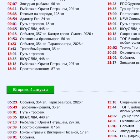
7:
7
Звездная рыбалка, 96 эп.
16:23
PROОружие,
8:11
Рыбалка с Юрием Петрашем, 294 эп.
16:3
Турнир "Iron 
8:38
Готовим на природе, 123 эп.
17:
9
Полтавские 
8:
4
Адаптер Pro, 24 эп.
17:3
NEW Спинни
9:
1
Путь к трофею, 18 эп.
18:
1
Путь к троф
9:3
ШОуОЛДА, 445 эп.
18:3
ШОуОЛДА, 4
1
:18
События, 357 эп. Кантри кросс. Смела, 2026 г.
19:18
Скоренько н
1
:
3
Охотник на браконьеров, 56 эп.
19:44
ТОП 5 вобле
любых усло
11:23
События, 354 эп. Тарасова гора, 2026 г.
2
:
2
Турнир "Iron 
11:43
Трофейный рецепт, 35 эп.
2
:36
Охотничьи с
12:
1
Путь к трофею.
21:
1
События.
12:3
ШОуОЛДА, 448 эп.
21:17
Звездная ры
13:18
Рыбалка с Юрием Петрашем, 297 эп.
13:39
Просто о сложном, 87 эп.
Вторник, 4 августа
:23
События, 354 эп. Тарасова гора, 2026 г.
13:18
Скоренько н
:43
Трофейный рецепт, 35 эп.
13:44
ТОП 5 вобле
любых усло
6:
1
Путь к трофею.
14:
2
Турнир "Iron 
6:3
ШОуОЛДА, 448 эп.
14:36
Охотничьи с
7:18
Рыбалка с Юрием Петрашем, 297 эп.
1
:
1
События.
7:39
Просто о сложном, 87 эп.
1
:17
Звездная ры
8:26
Грибы и травы с Викторией Писаной, 17 эп.
16:
4
EDC (Идиси)
9:
1
События.