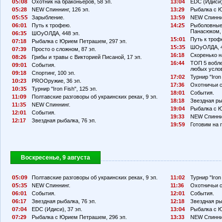
:
8
Охотник на браконьеров, 58 эп.
13:
4
EDC (Идиси)
:28
NEW Спиннинг, 126 эп.
13:29
Рыбалка с Ю
:
Зарыбление.
13:
9
NEW Спиннин
6:
1
Путь к трофею.
14:2
Рыболовные
Панасюком, 
6:3
ШОуОЛДА, 448 эп.
1
:
1
Путь к троф
7:18
Рыбалка с Юрием Петрашем, 297 эп.
1
:3
ШОуОЛДА, 4
7:39
Просто о сложном, 87 эп.
16:18
Скоренько н
8:26
Грибы и травы с Викторией Писаной, 17 эп.
16:44
ТОП 5 вобле
9:
1
События.
любых усло
9:18
Спортинг, 100 эп.
17:
2
Турнир "Iron 
1
:23
PROОружие, 36 эп.
17:36
Охотничьи с
1
:3
Турнир "Iron Fish", 125 эп.
18:
1
События.
11:
9
Полтавские разговоры об украинских реках, 9 эп.
18:18
Звездная ры
11:3
NEW Спиннинг.
19:
4
Рыбалка с Ю
12:
1
События.
19:33
NEW Спиннин
12:17
Звездная рыбалка, 76 эп.
19:
9
Готовим на п
Воскресенье, 9 августа
:
9
Полтавские разговоры об украинских реках, 9 эп.
11:
2
Турнир "Iron 
:3
NEW Спиннинг.
11:36
Охотничьи с
6:
1
События.
12:
1
События.
6:17
Звездная рыбалка, 76 эп.
12:18
Звездная ры
7:
4
EDC (Идиси), 37 эп.
13:
4
Рыбалка с Ю
7:29
Рыбалка с Юрием Петрашем, 296 эп.
13:33
NEW Спиннин