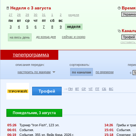
Неделя с 3 августа
Время:
27
28
29
30
31
1
2
неделя
пн
вт
ср
чт
пт
сб
вс
неделя
3
4
5
6
7
8
9
Канал
до конца дня
сейчас и скоро
на весь день
составить
телепрограмма
описания передач:
сортировать:
пери
настроить по жанрам
по времени
по каналам
с
ПН
ВТ
СР
ЧТ
ПТ
СБ
ВС
Трофей
Понедельник, 3 августа
:26
Турнир "Iron Fish", 123 эп.
14:26
Грибы и тра
6:
1
События.
1
:
1
События.
6:19
События, 355 эп. Вейк борд, 2026 г.
1
:18
Спортинг, 10