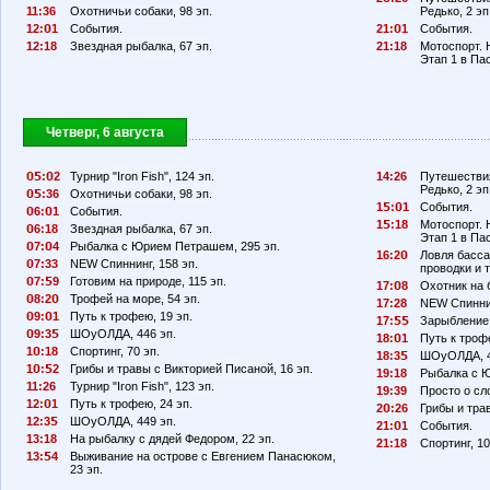
11:36
Охотничьи собаки, 98 эп.
Редько, 2 эп
12:
1
События.
21:
1
События.
12:18
Звездная рыбалка, 67 эп.
21:18
Мотоспорт. 
Этап 1 в Па
Четверг, 6 августа
:
2
Турнир "Iron Fish", 124 эп.
14:26
Путешествия
Редько, 2 эп
:36
Охотничьи собаки, 98 эп.
1
:
1
События.
6:
1
События.
1
:18
Мотоспорт. 
6:18
Звездная рыбалка, 67 эп.
Этап 1 в Па
7:
4
Рыбалка с Юрием Петрашем, 295 эп.
16:2
Ловля басса
7:33
NEW Спиннинг, 158 эп.
проводки и т
7:
9
Готовим на природе, 115 эп.
17:
8
Охотник на 
8:2
Трофей на море, 54 эп.
17:28
NEW Спиннин
9:
1
Путь к трофею, 19 эп.
17:
Зарыбление
9:3
ШОуОЛДА, 446 эп.
18:
1
Путь к троф
1
:18
Спортинг, 70 эп.
18:3
ШОуОЛДА, 4
1
:
2
Грибы и травы с Викторией Писаной, 16 эп.
19:18
Рыбалка с Ю
11:26
Турнир "Iron Fish", 123 эп.
19:39
Просто о сл
12:
1
Путь к трофею, 24 эп.
2
:26
Грибы и тра
12:3
ШОуОЛДА, 449 эп.
21:
1
События.
13:18
На рыбалку с дядей Федором, 22 эп.
21:18
Спортинг, 10
13:
4
Выживание на острове с Евгением Панасюком,
23 эп.