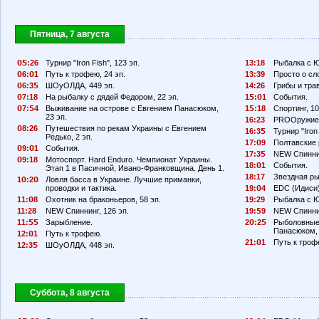
Пятница, 7 августа
:26
Турнир "Iron Fish", 123 эп.
13:18
Рыбалка с Ю
6:
1
Путь к трофею, 24 эп.
13:39
Просто о сл
6:3
ШОуОЛДА, 449 эп.
14:26
Грибы и тра
7:18
На рыбалку с дядей Федором, 22 эп.
1
:
1
События.
7:
4
Выживание на острове с Евгением Панасюком,
1
:18
Спортинг, 10
23 эп.
16:23
PROОружие,
8:26
Путешествия по рекам Украины с Евгением
16:3
Турнир "Iron 
Редько, 2 эп.
17:
9
Полтавские 
9:
1
События.
17:3
NEW Спинни
9:18
Мотоспорт. Hard Enduro. Чемпионат Украины.
18:
1
События.
Этап 1 в Пасичной, Ивано-Франковщина. День 1.
18:17
Звездная ры
1
:2
Ловля басса в Украине. Лучшие приманки,
проводки и тактика.
19:
4
EDC (Идиси)
11:
8
Охотник на браконьеров, 58 эп.
19:29
Рыбалка с Ю
11:28
NEW Спиннинг, 126 эп.
19:
9
NEW Спиннин
11:
Зарыбление.
2
:2
Рыболовные
Панасюком, 
12:
1
Путь к трофею.
21:
1
Путь к троф
12:3
ШОуОЛДА, 448 эп.
Суббота, 8 августа