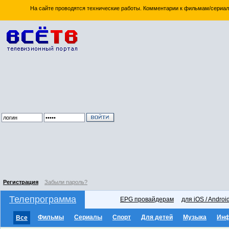
На сайте проводятся технические работы. Комментарии к фильмам/сериал
Регистрация
Забыли пароль?
Телепрограмма
EPG провайдерам
для iOS / Androi
Фильмы
Сериалы
Спорт
Для детей
Музыка
Ин
Все