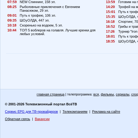
7:
9
NEW Спиннинг, 158 эп.
13:
9
Готовим на п
8:2
Рыболовные приключения с Евгением
14:2
Трофей на м
Панасюком, 29 эп.
1
:
1
Путь к трофе
9:
1
Путь к трофею, 106 эп.
1
:3
ШОуОЛДА, 4
9:3
ШОуОЛДА, 447 эп.
16:18
Спортинг, 70
1
:18
Скоренько на водоем, 5 эп.
16:
2
Грибы и тра
1
:44
ТОП 5 воблеров на голавля. Лучшие кренки для
17:26
Турнир "Iron 
любых условий.
18:
1
Путь к трофе
18:3
ШОуОЛДА, 4
главная страница
| телепрограмма:
вся
,
фильмы
,
сериалы
,
спо
© 2001-2026 Телевизионный портал ВсёТВ
Сервис EPG для ТВ-провайдеров
|
Телекомпаниям
|
Реклама на сайте
Обратная связь
|
Вакансии