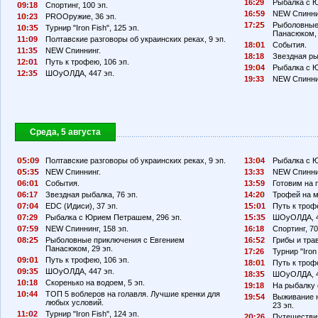
16:29
Рыбалка с Ю
9:18
Спортинг, 100 эп.
16:
9
NEW Спиннин
1
:23
PROОружие, 36 эп.
17:2
Рыболовные
1
:3
Турнир "Iron Fish", 125 эп.
Панасюком, 
11:
9
Полтавские разговоры об украинских реках, 9 эп.
18:
1
События.
11:3
NEW Спиннинг.
18:18
Звездная ры
12:
1
Путь к трофею, 106 эп.
19:
4
Рыбалка с Ю
12:3
ШОуОЛДА, 447 эп.
19:33
NEW Спиннин
Среда, 5 августа
:
9
Полтавские разговоры об украинских реках, 9 эп.
13:
4
Рыбалка с Ю
:3
NEW Спиннинг.
13:33
NEW Спиннин
6:
1
События.
13:
9
Готовим на п
6:17
Звездная рыбалка, 76 эп.
14:2
Трофей на м
7:
4
EDC (Идиси), 37 эп.
1
:
1
Путь к трофе
7:29
Рыбалка с Юрием Петрашем, 296 эп.
1
:3
ШОуОЛДА, 4
7:
9
NEW Спиннинг, 158 эп.
16:18
Спортинг, 70
8:2
Рыболовные приключения с Евгением
16:
2
Грибы и тра
Панасюком, 29 эп.
17:26
Турнир "Iron 
9:
1
Путь к трофею, 106 эп.
18:
1
Путь к трофе
9:3
ШОуОЛДА, 447 эп.
18:3
ШОуОЛДА, 4
1
:18
Скоренько на водоем, 5 эп.
19:18
На рыбалку 
1
:44
ТОП 5 воблеров на голавля. Лучшие кренки для
19:
4
Выживание н
любых условий.
23 эп.
11:
2
Турнир "Iron Fish", 124 эп.
2
:26
Путешествия