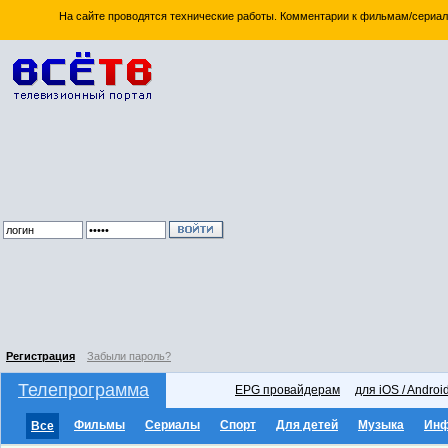
На сайте проводятся технические работы. Комментарии к фильмам/сериал
Регистрация
Забыли пароль?
Телепрограмма
EPG провайдерам
для iOS / Androi
Фильмы
Сериалы
Спорт
Для детей
Музыка
Ин
Все