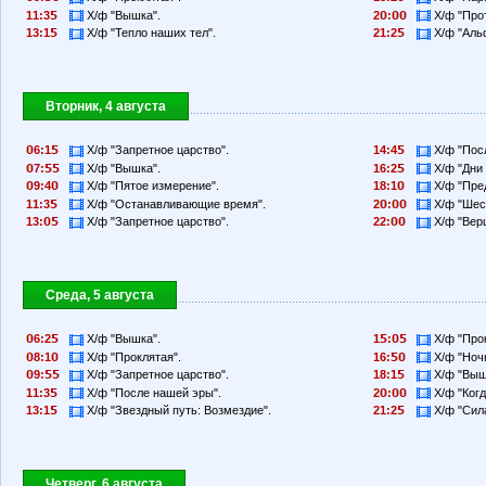
11:3
Х/ф "Вышка".
2
:
Х/ф "Про
13:1
Х/ф "Тепло наших тел".
21:2
Х/ф "Альф
Вторник, 4 августа
6:1
Х/ф "Запретное царство".
14:4
Х/ф "Пос
7:
Х/ф "Вышка".
16:2
Х/ф "Дни 
9:4
Х/ф "Пятое измерение".
18:1
Х/ф "Пре
11:3
Х/ф "Останавливающие время".
2
:
Х/ф "Шест
13:
Х/ф "Запретное царство".
22:
Х/ф "Вер
Среда, 5 августа
6:2
Х/ф "Вышка".
1
:
Х/ф "Прок
8:1
Х/ф "Проклятая".
16:
Х/ф "Ночн
9:
Х/ф "Запретное царство".
18:1
Х/ф "Выш
11:3
Х/ф "После нашей эры".
2
:
Х/ф "Когд
13:1
Х/ф "Звездный путь: Возмездие".
21:2
Х/ф "Сила
Четверг, 6 августа