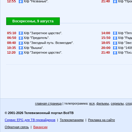
12:
Х/ф "Незваные".
21:4
Х/ф "Прог
Воскресенье, 9 августа
:1
Х/ф "Запретное царство".
14:
Х/ф "Пят
6:
Х/ф "Предатель".
1
:
Х/ф "Ради
8:4
Х/ф "Звездный путь: Возмездие".
18:
Х/ф "Звез
1
:3
Х/ф "Вышка".
2
:
Х/ф "1408
12:2
Х/ф "Запретное царство".
21:4
Х/ф "Пос
главная страница
| телепрограмма:
вся
,
фильмы
,
сериалы
,
спо
© 2001-2026 Телевизионный портал ВсёТВ
Сервис EPG для ТВ-провайдеров
|
Телекомпаниям
|
Реклама на сайте
Обратная связь
|
Вакансии