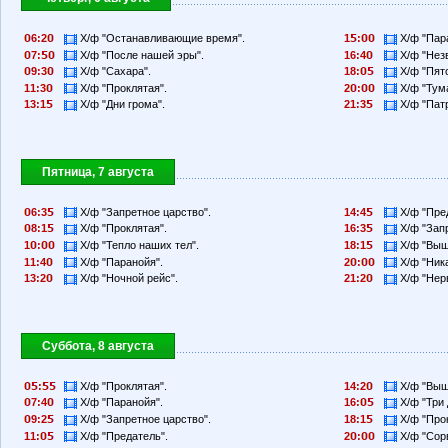
6:2
Х/ф "Останавливающие время".
1
:
Х/ф "Пар
7:
Х/ф "После нашей эры".
16:4
Х/ф "Нез
9:3
Х/ф "Сахара".
18:
Х/ф "Пят
11:3
Х/ф "Проклятая".
2
:
Х/ф "Тума
13:1
Х/ф "Дни грома".
21:3
Х/ф "Пат
Пятница, 7 августа
6:3
Х/ф "Запретное царство".
14:4
Х/ф "Пре
8:1
Х/ф "Проклятая".
16:3
Х/ф "Запр
1
:
Х/ф "Тепло наших тел".
18:1
Х/ф "Выш
11:4
Х/ф "Паранойя".
2
:
Х/ф "Ника
13:2
Х/ф "Ночной рейс".
21:2
Х/ф "Нерв
Суббота, 8 августа
:
Х/ф "Проклятая".
14:2
Х/ф "Выш
7:4
Х/ф "Паранойя".
16:
Х/ф "Три 
9:2
Х/ф "Запретное царство".
18:1
Х/ф "Прок
11:
Х/ф "Предатель".
2
:
Х/ф "Сорв