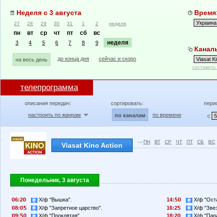
Неделя с 3 августа
Время:
27
28
29
30
31
1
2
неделя
пн
вт
ср
чт
пт
сб
вс
неделя
3
4
5
6
7
8
9
Каналы
до конца дня
сейчас и скоро
на весь день
составить
телепрограмма
описания передач:
сортировать:
пери
настроить по жанрам
по времени
по каналам
с
ПН
ВТ
СР
ЧТ
ПТ
СБ
ВС
Viasat Kino Action
Понедельник, 3 августа
6:2
Х/ф "Вышка".
14:
Х/ф "Ост
8:
Х/ф "Запретное царство".
16:2
Х/ф "Звез
9:
Х/ф "Проклятая".
18:2
Х/ф "Пар