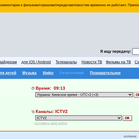
 Комментарии к фильмам/сериалам/передачам/новостям временно не работают. Принос
Я ищу передачу:
вайдерам
для iOS / Android
Телеканалы
Новости ТВ
Фильмы на ТВ
Се
ля детей
Музыка
Инфо
Развлечения
Познавательное
Время: 09:13
Каналы: ICTV2
составить свой набор
колонок: