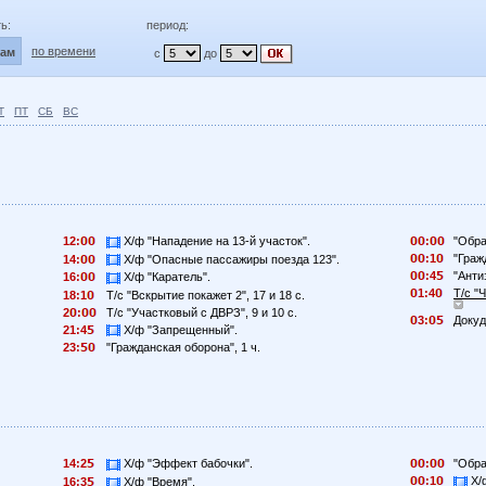
ь:
период:
по времени
лам
с
до
Т
ПТ
СБ
ВС
12:
Х/ф "Нападение на 13-й участок".
:
"Обра
:1
"Граж
14:
Х/ф "Опасные пассажиры поезда 123".
:4
"Анти
16:
Х/ф "Каратель".
1:4
Т/с "
18:1
Т/с "Вскрытие покажет 2", 17 и 18 с.
2
:
Т/с "Участковый с ДВРЗ", 9 и 10 с.
3:
Докуд
21:4
Х/ф "Запрещенный".
23:
"Гражданская оборона", 1 ч.
14:2
Х/ф "Эффект бабочки".
:
"Обра
:1
Х/ф
16:3
Х/ф "Время".