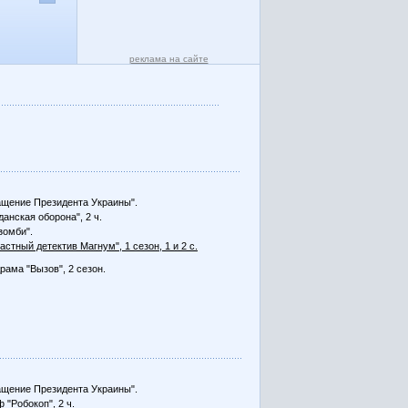
реклама на сайте
щение Президента Украины".
данская оборона", 2 ч.
зомби".
Частный детектив Магнум", 1 сезон, 1 и 2 с.
рама "Вызов", 2 сезон.
щение Президента Украины".
 "Робокоп", 2 ч.