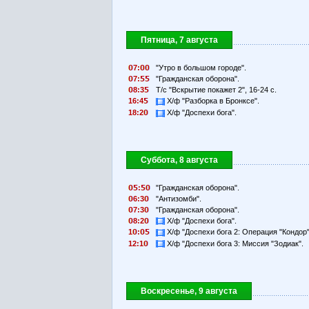
Пятница, 7 августа
7:
"Утро в большом городе".
7:
"Гражданская оборона".
8:3
Т/с "Вскрытие покажет 2", 16-24 с.
16:4
Х/ф "Разборка в Бронксе".
18:2
Х/ф "Доспехи бога".
Суббота, 8 августа
:
"Гражданская оборона".
6:3
"Антизомби".
7:3
"Гражданская оборона".
8:2
Х/ф "Доспехи бога".
1
:
Х/ф "Доспехи бога 2: Операция "Кондор"
12:1
Х/ф "Доспехи бога 3: Миссия "Зодиак".
Воскресенье, 9 августа