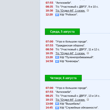
7:
"Антизомби".
8:3
Т/с "Участковый с ДВРЗ", 9 и 10 с.
1
:3
Т/с "Отдел 44", 1 сезон.
12:2
Х/ф "Робокоп".
Среда, 5 августа
7:
"Утро в большом городе".
7:
"Гражданская оборона".
8:
Т/с "Участковый с ДВРЗ", 11 и 12 с.
1
:3
Т/с "Отдел 44", 1 сезон.
13:2
Х/ф "Пуленепробиваемый".
14:
Х/ф "Конвоиры".
Четверг, 6 августа
7:
"Утро в большом городе".
7:
"Антизомби".
8:2
Т/с "Участковый с ДВРЗ", 13 и 14 с.
1
:1
Т/с "Отдел 44", 1 сезон.
13:
Х/ф "Вышибалы".
14:4
Х/ф "Служебные обязанности".