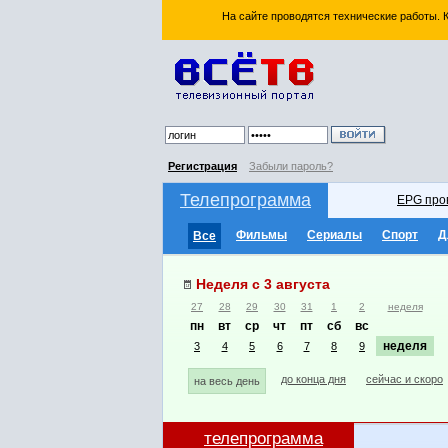
На сайте проводятся технические работы.
Регистрация
Забыли пароль?
Телепрограмма
EPG про
Фильмы
Сериалы
Спорт
Д
Все
Неделя с 3 августа
27
28
29
30
31
1
2
неделя
пн
вт
ср
чт
пт
сб
вс
неделя
3
4
5
6
7
8
9
до конца дня
сейчас и скоро
на весь день
телепрограмма