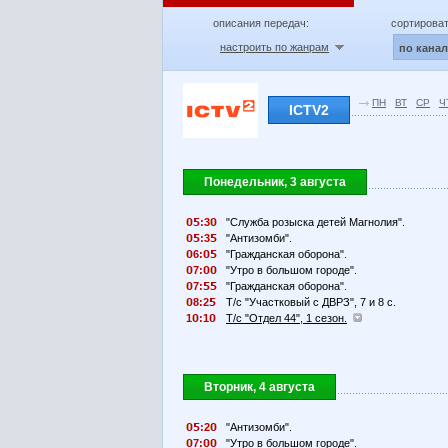
описания передач:
сортироват
настроить по жанрам
по кана
ПН
ВТ
СР
Ч
ICTV2
Понедельник, 3 августа
:3
"Служба розыска детей Магнолия".
:3
"Антизомби".
6:
"Гражданская оборона".
7:
"Утро в большом городе".
7:
"Гражданская оборона".
8:2
Т/с "Участковый с ДВРЗ", 7 и 8 с.
1
:1
Т/с "Отдел 44", 1 сезон.
Вторник, 4 августа
:2
"Антизомби".
7:
"Утро в большом городе".