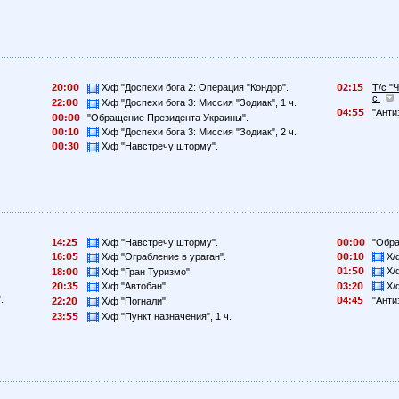
2
:
Х/ф "Доспехи бога 2: Операция "Кондор".
2:1
Т/с "
с.
22:
Х/ф "Доспехи бога 3: Миссия "Зодиак", 1 ч.
4:
"Анти
:
"Обращение Президента Украины".
:1
Х/ф "Доспехи бога 3: Миссия "Зодиак", 2 ч.
:3
Х/ф "Навстречу шторму".
14:2
Х/ф "Навстречу шторму".
:
"Обра
:1
Х/ф
16:
Х/ф "Ограбление в ураган".
1:
Х/ф
18:
Х/ф "Гран Туризмо".
3:2
Х/ф
2
:3
Х/ф "Автобан".
.
4:4
"Анти
22:2
Х/ф "Погнали".
23:
Х/ф "Пункт назначения", 1 ч.