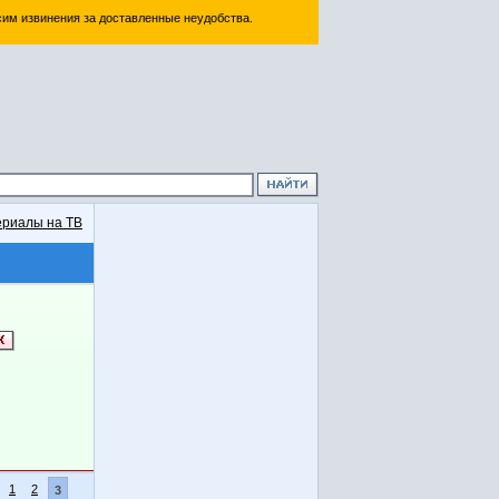
им извинения за доставленные неудобства.
риалы на ТВ
1
2
3