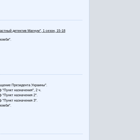
Частный детектив Магнум", 1 сезон, 15-18
зомби".
щение Президента Украины".
 "Пункт назначения", 2 ч.
 "Пункт назначения 2".
 "Пункт назначения 3".
зомби".