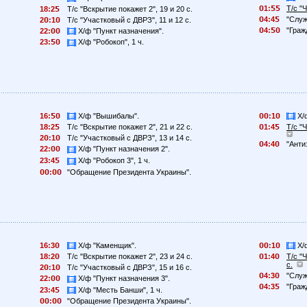
1:
Т/с "
18:2
Т/с "Вскрытие покажет 2", 19 и 20 с.
4:4
"Служ
2
:1
Т/с "Участковый с ДВРЗ", 11 и 12 с.
4:
"Граж
22:
Х/ф "Пункт назначения".
23:
Х/ф "Робокоп", 1 ч.
16:
Х/ф "Вышибалы".
:1
Х/ф
18:2
Т/с "Вскрытие покажет 2", 21 и 22 с.
1:4
Т/с "
2
:1
Т/с "Участковый с ДВРЗ", 13 и 14 с.
4:4
"Анти
22:
Х/ф "Пункт назначения 2".
23:4
Х/ф "Робокоп 3", 1 ч.
:
"Обращение Президента Украины".
16:3
Х/ф "Каменщик".
:1
Х/ф
18:2
Т/с "Вскрытие покажет 2", 23 и 24 с.
1:4
Т/с "
с.
2
:1
Т/с "Участковый с ДВРЗ", 15 и 16 с.
4:3
"Служ
22:
Х/ф "Пункт назначения 3".
4:3
"Граж
23:4
Х/ф "Месть Банши", 1 ч.
:
"Обращение Президента Украины".