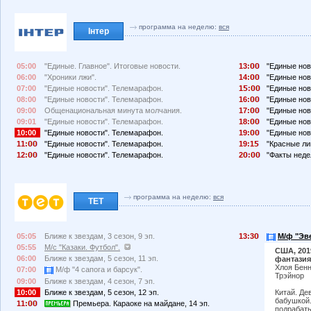
программа на неделю:
вся
Інтер
05:00
"Единые. Главное". Итоговые новости.
13:
"Единые нов
06:00
"Хроники лжи".
14:
"Единые нов
07:00
"Единые новости". Телемарафон.
1
:
"Единые нов
08:00
"Единые новости". Телемарафон.
16:
"Единые нов
09:00
Общенациональная минута молчания.
17:
"Единые нов
09:01
"Единые новости". Телемарафон.
18:
"Единые нов
10:00
"Единые новости". Телемарафон.
19:
"Единые нов
11:
"Единые новости". Телемарафон.
19:1
"Красные ли
12:
"Единые новости". Телемарафон.
2
:
"Факты неде
программа на неделю:
вся
ТЕТ
05:05
Ближе к звездам, 3 сезон, 9 эп.
13:3
М/ф "Эве
05:55
М/с "Казаки. Футбол".
США, 201
06:00
Ближе к звездам, 5 сезон, 11 эп.
фантазия
Хлоя Бенн
07:00
М/ф "4 сапога и барсук".
Трэйнор
09:00
Ближе к звездам, 4 сезон, 7 эп.
10:00
Ближе к звездам, 5 сезон, 12 эп.
Китай. Де
бабушкой.
11:
Премьера. Караоке на майдане, 14 эп.
подрабаты