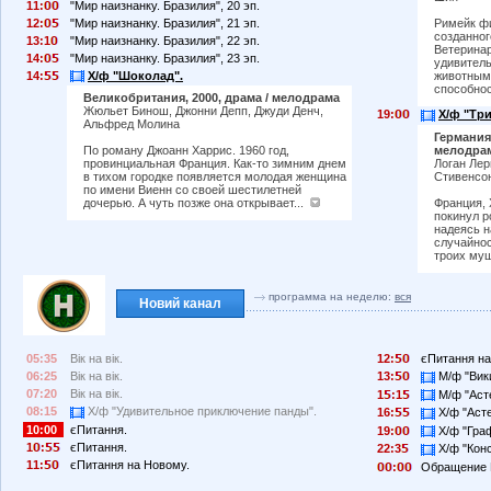
11:
"Мир наизнанку. Бразилия", 20 эп.
12:
"Мир наизнанку. Бразилия", 21 эп.
Римейк фи
созданног
13:1
"Мир наизнанку. Бразилия", 22 эп.
Ветеринар
14:
"Мир наизнанку. Бразилия", 23 эп.
удивитель
14:
Х/ф "Шоколад".
животными
способнос
Великобритания, 2000, драма / мелодрама
Жюльет Бинош, Джонни Депп, Джуди Денч,
19:
Х/ф "Три
Альфред Молина
Германия,
мелодра
По роману Джоанн Харрис. 1960 год,
Логан Ле
провинциальная Франция. Как-то зимним днем
Стивенсо
в тихом городке появляется молодая женщина
по имени Виенн со своей шестилетней
Франция, 
дочерью. А чуть позже она открывает...
покинул р
надеясь н
случайнос
троих муш
программа на неделю:
вся
Новий канал
05:35
Вік на вік.
12:
єПитання на
06:25
Вік на вік.
13:
М/ф "Вики
07:20
Вік на вік.
1
:1
М/ф "Асте
08:15
Х/ф "Удивительное приключение панды".
16:
Х/ф "Асте
10:00
єПитання.
19:
Х/ф "Граф
1
:
єПитання.
22:3
Х/ф "Конс
11:
єПитання на Новому.
:
Обращение 