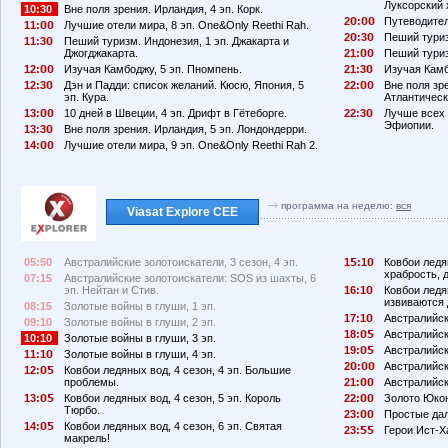
Луксорский 
10:30
Вне поля зрения. Ирландия, 4 эп. Корк.
2
:
Путеводител
11:
Лучшие отели мира, 8 эп. One&Only Reethi Rah.
2
:3
Пеший туриз
11:3
Пеший туризм. Индонезия, 1 эп. Джакарта и
Джогджакарта.
21:
Пеший туриз
12:
Изучая Камбоджу, 5 эп. Пномпень.
21:3
Изучая Камб
12:3
Дэн и Падди: список желаний. Кюсю, Япония, 5
22:
Вне поля зр
эп. Кура.
Атлантическ
13:
10 дней в Швеции, 4 эп. Дрифт в Гётеборге.
22:3
Лучше всех 
Эфиопии.
13:3
Вне поля зрения. Ирландия, 5 эп. Лондондерри.
14:
Лучшие отели мира, 9 эп. One&Only Reethi Rah 2.
программа на неделю:
вся
Viasat Explore CEE
05:50
Австралийские золотоискатели, 3 сезон, 4 эп.
1
:1
Ковбои ледя
храбрость, д
07:15
Австралийские золотоискатели: SOS из шахты, 6
эп. Нейтан и Стив.
16:1
Ковбои ледян
извиваются 
08:15
Золотые войны в глуши, 1 эп.
17:1
Австралийски
09:10
Золотые войны в глуши, 2 эп.
18:
Австралийски
10:10
Золотые войны в глуши, 3 эп.
19:
Австралийски
11:1
Золотые войны в глуши, 4 эп.
2
:
Австралийски
12:
Ковбои ледяных вод, 4 сезон, 4 эп. Большие
проблемы.
21:
Австралийски
13:
Ковбои ледяных вод, 4 сезон, 5 эп. Король
22:
Золото Юкона
Тюрбо.
23:
Простые дал
14:
Ковбои ледяных вод, 4 сезон, 6 эп. Святая
23:
Герои Ист-Ха
макрель!