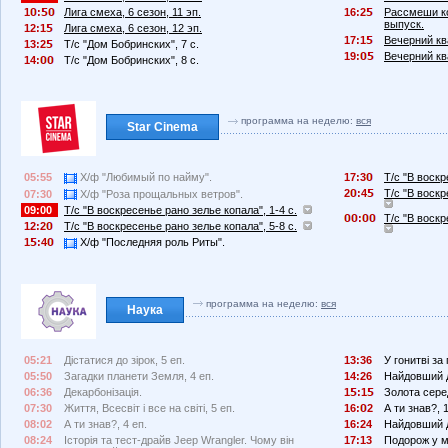
1
:
Лига смеха, 6 сезон, 11 эп.
16:2
Рассмеши ко
выпуск.
12:1
Лига смеха, 6 сезон, 12 эп.
17:1
Вечерний ква
13:2
Т/с "Дом Бобринских", 7 с.
19:
Вечерний ква
14:
Т/с "Дом Бобринских", 8 с.
программа на неделю:
вся
Star Cinema
05:55
Х/ф "Любимый по найму".
17:3
Т/с "В воскр
2
:4
Т/с "В воскр
07:30
Х/ф "Роза прощальных ветров".
09:00
Т/с "В воскресенье рано зелье копала", 1-4 с.
:
Т/с "В воскр
12:2
Т/с "В воскресенье рано зелье копала", 5-8 с.
1
:4
Х/ф "Последняя роль Риты".
программа на неделю:
вся
Наука
05:21
Дістатися до зірок, 5 еп.
13:36
У гонитві за
05:50
Загадки планети Земля, 4 еп.
14:26
Найдовший д
06:36
Декарбонізація.
1
:1
Золота сере
07:30
Життя, Всесвіт і все на світі, 5 еп.
16:
2
А ти знав?, 
08:02
А ти знав?, 4 еп.
16:24
Найдовший д
08:24
Історія та тест-драйв Jeep Wrangler. Чому він
17:13
Подорож у м