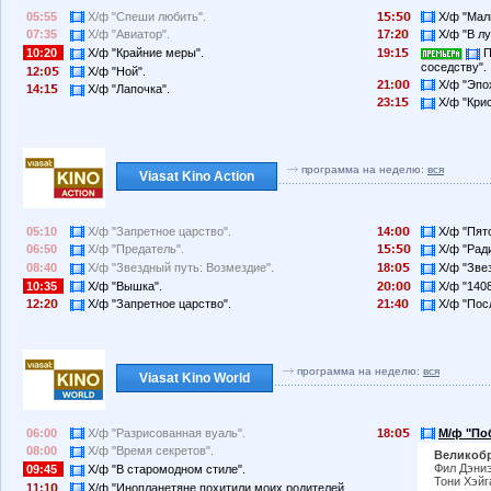
05:55
Х/ф "Спеши любить".
1
:
Х/ф "Маль
07:35
Х/ф "Авиатор".
17:2
Х/ф "В лу
10:20
Х/ф "Крайние меры".
19:1
П
соседству".
12:
Х/ф "Ной".
21:
Х/ф "Эпох
14:1
Х/ф "Лапочка".
23:1
Х/ф "Крис
программа на неделю:
вся
Viasat Kino Action
05:10
Х/ф "Запретное царство".
14:
Х/ф "Пят
06:50
Х/ф "Предатель".
1
:
Х/ф "Ради
08:40
Х/ф "Звездный путь: Возмездие".
18:
Х/ф "Звез
10:35
Х/ф "Вышка".
2
:
Х/ф "1408
12:2
Х/ф "Запретное царство".
21:4
Х/ф "Пос
программа на неделю:
вся
Viasat Kino World
06:00
Х/ф "Разрисованная вуаль".
18:
М/ф "Поб
08:00
Х/ф "Время секретов".
Великобр
Фил Дэниэ
09:45
Х/ф "В старомодном стиле".
Тони Хэйг
11:1
Х/ф "Инопланетяне похитили моих родителей,