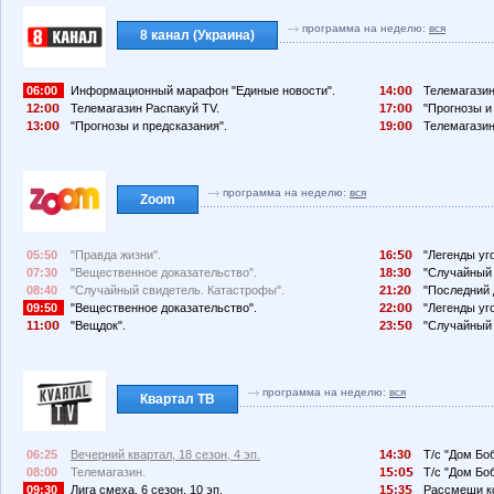
программа на неделю:
вся
8 канал (Украина)
06:00
Информационный марафон "Единые новости".
14:
Телемагазин
12:
Телемагазин Распакуй TV.
17:
"Прогнозы и
13:
"Прогнозы и предсказания".
19:
Телемагазин
программа на неделю:
вся
Zoom
05:50
"Правда жизни".
16:
"Легенды уг
07:30
"Вещественное доказательство".
18:3
"Случайный 
08:40
"Случайный свидетель. Катастрофы".
21:2
"Последний 
09:50
"Вещественное доказательство".
22:
"Легенды уг
11:
"Вещдок".
23:
"Случайный 
программа на неделю:
вся
Квартал ТВ
06:25
Вечерний квартал, 18 сезон, 4 эп.
14:3
Т/с "Дом Боб
08:00
Телемагазин.
1
:
Т/с "Дом Боб
09:30
Лига смеха, 6 сезон, 10 эп.
1
:3
Рассмеши ко