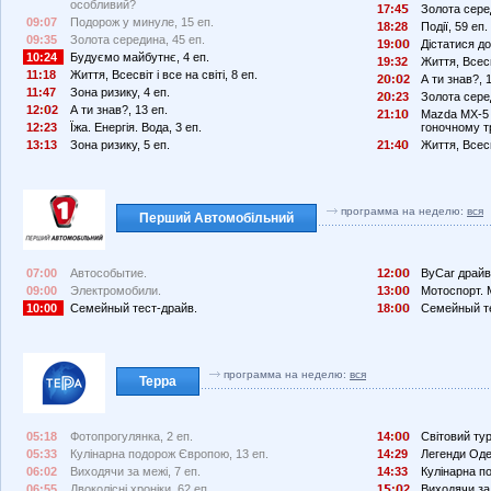
особливий?
17:4
Золота сере
09:07
Подорож у минуле, 15 еп.
18:28
Події, 59 еп.
09:35
Золота середина, 45 еп.
19:
Дістатися до 
10:24
Будуємо майбутнє, 4 еп.
19:32
Життя, Всесві
11:18
Життя, Всесвіт і все на світі, 8 еп.
2
:
2
А ти знав?, 
11:47
Зона ризику, 4 еп.
2
:23
Золота сере
12:
2
А ти знав?, 13 еп.
21:1
Mazda MX-5 
12:23
Їжа. Енергія. Вода, 3 еп.
гоночному т
13:13
Зона ризику, 5 еп.
21:4
Життя, Всесві
программа на неделю:
вся
Перший Автомобільний
07:00
Автособытие.
12:
ByCar драйв
09:00
Электромобили.
13:
Мотоспорт. 
10:00
Семейный тест-драйв.
18:
Семейный те
программа на неделю:
вся
Терра
05:18
Фотопрогулянка, 2 еп.
14:
Світовий тур
05:33
Кулінарна подорож Європою, 13 еп.
14:29
Легенди Оде
06:02
Виходячи за межі, 7 еп.
14:33
Кулінарна п
06:55
Двоколісні хроніки, 62 еп.
1
:
2
Виходячи за 