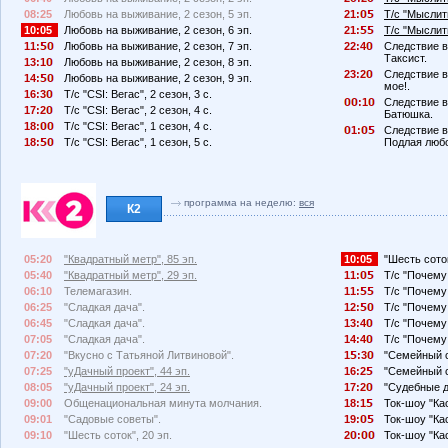
08:25
Любовь на выживание, 2 сезон, 5 эп.
21:
Т/с "Мыслить
10:05
Любовь на выживание, 2 сезон, 6 эп.
21:
Т/с "Мыслить
11:
Любовь на выживание, 2 сезон, 7 эп.
22:4
Следствие в
Таксист.
13:1
Любовь на выживание, 2 сезон, 8 эп.
23:2
Следствие в
14:
Любовь на выживание, 2 сезон, 9 эп.
мое!.
16:3
Т/с "CSI: Вегас", 2 сезон, 3 с.
:1
Следствие в
17:2
Т/с "CSI: Вегас", 2 сезон, 4 с.
Батюшка.
18:
Т/с "CSI: Вегас", 1 сезон, 4 с.
1:
Следствие в
18:
Т/с "CSI: Вегас", 1 сезон, 5 с.
Подлая люб
программа на неделю:
вся
К2
05:20
"Квадратный метр", 85 эп.
10:05
"Шесть соток
05:40
"Квадратный метр", 29 эп.
11:
Т/с "Почему
06:10
Телемагазин.
11:
Т/с "Почему
06:25
"Сладкая дача".
12:
Т/с "Почему
06:45
"Сладкая дача".
13:4
Т/с "Почему
07:05
"Сладкая дача".
14:4
Т/с "Почему
07:20
"Вкусно с Татьяной Литвиновой".
1
:3
"Семейный с
07:25
"уДачный проект", 44 эп.
16:2
"Семейный с
08:05
"уДачный проект", 24 эп.
17:2
"Судебные д
09:00
Общенациональная минута молчания.
18:1
Ток-шоу "Кас
09:01
"Садовые советы".
19:
Ток-шоу "Кас
09:10
"Шесть соток", 20 эп.
2
:
Ток-шоу "Кас