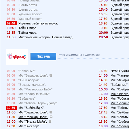
05:45
Правда жизни.
13:
Мистические
06:20
Шесть соток.
14:4
В дикой при
07:10
Шесть соток.
1
:4
В дикой при
08:00
Удачный проект.
16:3
В дикой при
08:50
Удачный проект.
17:3
В дикой при
09:40
Украина: забытая история.
18:2
В дикой при
1
:4
Тайны мира.
19:1
В дикой при
11:1
Тайны мира.
2
:
В дикой при
11:
Мистические истории. Новый взгляд.
2
:
В дикой при
программа на неделю:
вся
Піксель
05:00
"Забавные".
13:3
НУМО "Детск
06:00
М/с "Барашек Шон".
14:
М/с "Мастер
06:30
"ТиВи Азбука".
14:3
М/с "Искорк
07:00
"Звезды-малыши".
14:4
"Забавные".
07:30
М/с "Мастерская Биби".
1
:3
М/с "Храбры
08:30
М/с "Храбрые зайцы".
16:
М/с "Пчелка
09:20
"Забавные".
16:3
М/с "Робока
10:00
М/с "Тоботы. Герои Дэйдо".
17:
М/с "Бараше
10:30
М/с "Бейблейд X".
17:3
М/с "Тоботы.
11:
М/с "Барашек Шон".
17:4
М/с "Бейбле
11:3
М/с "Робокар Поли".
18:1
М/с "Тоботы.
12:
М/с "Пчелка Майя".
18:3
М/с "Храбры
12:3
М/с "Висспер".
19:
М/с "Робока