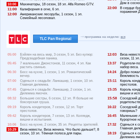
Дом в сосно
10:00
Махинаторы, 18 сезон, 18 эп. Alfa Romeo GTV.
22:
В сердце бур
11:
Калифорния в огне, 6 эп.
поражения Д
12:
Американские лесорубы, 1 сезон, 1 эп.
Семейный лесоповал.
программа на неделю:
вся
TLC Pan Regional
05:00
Бэйлен на весь мир, 3 сезон, 5 эп. Без купюр:
12:
3
Виза невест
Предсвадебная паника.
сезон, 11 э
05:45
7 маленьких Джонстонов, 11 сезон, 4 эп. Как
13:37
Родители-по
растить свинью.
набор веса.
06:30
Босс на кухне, 1 сезон, 1 эп. Романтический
14:24
Добро пожало
вечер.
Вежливость 
07:00
Оденься к свадьбе: Ланкашир, 1 сезон, 10 эп.
1
:11
Король конди
Главная дилемма.
престолов.
07:45
Оденься к свадьбе: Ланкашир, 2 сезон, 1 эп.
1
:3
Король конди
Дилемма ямочек.
вишни и исп
08:32
Большие сестры, 6 сезон, 12 эп. Я больше не
1
:
8
Соседский д
боксерская груша.
родительств
09:19
Король кондитеров, 7 сезон, 12 эп. Торт
16:22
Соседский до
престолов.
говоришь?
09:42
Король кондитеров, 7 сезон, 13 эп. Колледж,
16:4
Маленькие л
вишни и испытания.
Курортное н
10:06
Босс на кухне, 2 сезон, 35 эп. Рецепты зрителей.
17:32
Оденься к с
Главная дил
10:29
Виза невесты. Виза жениха. Что было дальше?, 8
сезон, 10 эп. Тёмная полоса для пары.
18:19
Оденься к св
Дилемма ям