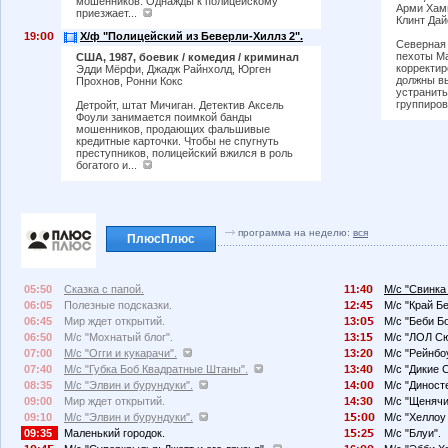
мошенников. Однажды к полицейскому
Арми Хамм
приезжает...
Клинт Дай
19:
Х/ф "Полицейский из Беверли-Хиллз 2".
Северная 
пехоты Ма
США, 1987, боевик / комедия / криминал
корректи
Эдди Мёрфи, Джадж Райнхолд, Юрген
должны в
Прохнов, Ронни Кокс
устранить
группиров
Детройт, штат Мичиган. Детектив Аксель
Фоули занимается поимкой банды
мошенников, продающих фальшивые
кредитные карточки. Чтобы не спугнуть
преступников, полицейский вжился в роль
богатого и...
программа на неделю:
вся
ПлюсПлюс
05:50
Сказка с папой.
11:4
М/с "Свинка
06:05
Полезные подсказки.
12:4
М/с "Край Б
06:45
Мир ждет открытий.
13:
М/с "Беби Бо
06:50
М/с "Мохнатый блог".
13:1
М/с "ЛОЛ Сю
07:00
М/с "Огги и кукарачи".
13:2
М/с "Рейнбо
07:40
М/с "Губка Боб Квадратные Штаны".
13:4
М/с "Дикие 
08:35
М/с "Элвин и бурундуки".
14:
М/с "Диносте
09:00
Мир ждет открытий.
14:3
М/с "Щенячи
09:10
М/с "Элвин и бурундуки".
1
:
М/с "Хеллоу 
09:35
Маленький городок.
1
:2
М/с "Блуи".