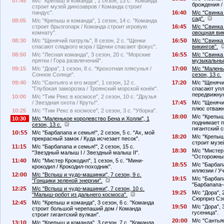
07:45
М/с "Крепыш и команда", 1 сезон, 13 с. "Команда
брождения /
строит музей динозавров / Команда строит
пандус".
16:4
М/с "Свинка 
сад".
08:05
М/с "Крепыш и команда", 1 сезон, 14 с. "Команда
строит брызгопарк / Команда строит игровую
16:4
М/с "Свинка 
комнату".
овощная вик
08:30
М/с "Щенячий патруль", 8 сезон, 2 с. "Щенки
16:
М/с "Свинка 
спасают сладкого мэра / Щенки спасают фокус".
викингов".
08:50
М/с "Лесная команда", 3 сезон, 20 с. "Морские
16:
М/с "Свинка
прятки / Гора развлечений".
музыкальны
09:15
М/с "Дора", 1 сезон, 8 с. "Крохотная плясунья /
17:
М/с "Малень
Сонное Солнце".
сезон, 13 с.
09:40
М/с "Сантьяго и его моря", 1 сезон, 12 с.
17:2
М/с "Щенячий
"Глубокая заморозка / Троянский морской конёк".
спасают упл
передвижную
10:00
М/с "Тим Рекс в космосе", 2 сезон, 10 с. "Друзья
/ Звездная охота / Круть!".
17:4
М/с "Щенячий
плюс отважн
10:25
М/с "Тим Рекс в космосе", 2 сезон, 3 с. "Уборка".
18:
М/с "Крепыш 
10:30
М/с "Маленькое королевство Бена и Холли", 1
поднимает п
сезон, 13 с.
гигантский с
1
:
М/с "Барбапапа и семья!", 2 сезон, 5 с. "Ах, мой
18:2
М/с "Крепыш 
прекрасный замок / Куда исчезает песок".
строит музе
11:1
М/с "Барбапапа и семья!", 2 сезон, 15 с.
18:3
М/с "Мистер 
"Звездный малыш I / Звездный малыш II".
"Осторожный
11:4
М/с "Мистер Крокодил", 1 сезон, 5 с. "Мини-
18:
М/с "Барбапа
крокодил / Крокодил-походник".
иллюзии / У
12:
М/с "Вспыш и чудо-машинки", 7 сезон, 9 с.
19:1
М/с "Барбапа
"Гонщики зеленой энергии".
"Барбапапа-
12:2
М/с "Вспыш и чудо-машинки", 7 сезон, 10 с.
19:2
М/с "Дора", 
"Малыш-робот из дальнего космоса".
Сюрприз Сэ
12:4
М/с "Крепыш и команда", 3 сезон, 6 с. "Команда
19:
М/с "Дора", 
строит большой черепаший дом / Команда
гусеница".
строит гигантский вулкан".
2
:
М/с "Сантьяг
13:1
М/с "Крепыш и команда", 3 сезон, 7 с. "Команда