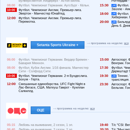
Вулверхэмптон Уондерерз - Астон Вилла.
Роттердам -
08:00
Футбол. Чемпионат Германии. Аугсбург - Кёльн.
1
:3
Футбол.
Зволле - Ая
10:00
Футбол. Чемпионат Англии. Премьер-лига.
Эвертон - Манчестер Юнайтед.
18:
Футбол.
Хиберниан. 
12:
Футбол. Чемпионат Англии. Премьер-лига.
Перемотка.
2
:
Бильярд.
День 6. Дне
программа на неделю:
вся
Setanta Sports Ukraine +
06:00
Футбол. Чемпионат Германии. Вердер Бремен -
1
:
Автоспорт. 
Бавария Мюнхен.
Венгрии. Гон
08:00
Футбол. Кубок Англии. 1/16 финала. Манчестер
17:3
Футбол. Чем
Сити - Солфорд Сити.
Дармштадт 9
10:00
Футбол. Чемпионат Германии. 2-я Бундеслига.
19:3
Теннис. 
Бохум - Герта.
трансляция.
12:
Смешанные единоборства. UFC Fight Night в
23:3
Автоспорт. 
Лас-Вегасе, США. Матеуш Гамрот - Куиллан
Бельгии. Гон
Салкиллд.
программа на неделю:
вся
ОЦЕ
05:15
Любовь на выживание, 2 сезон, 1 эп.
19:4
Т/с "CSI: Вег
06:40
Любовь на выживание, 2 сезон, 2 эп.
2
:2
Т/с "Мыслить