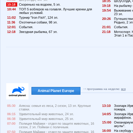
18:3
ШОуОЛДА, 4
10:18
Скоренько на водоем, 5 эп.
19:18
На рыбалку 
1
:44
ТОП 5 воблеров на голавля. Лучшие кренки для
19:
4
Выживание н
любых условий.
23 эп.
11:
2
Турнир "Iron Fish", 124 эп.
2
:26
Путешествия
11:36
Охотничьи собаки, 98 эп.
Редько, 2 эп
12:
1
События.
21:
1
События.
12:18
Звездная рыбалка, 67 эп.
21:18
Мотоспорт. 
Этап 1 в Па
программа на неделю:
вся
Animal Planet Europe
05:30
Аляска: семья из леса, 2 сезон, 13 эп. Крупные
13:1
Зоопарк Ирв
ставки.
пожара.
06:15
Удивительный мир животных, 24 эп.
14:
Зоопарк Ирв
жирафёнок.
06:38
Удивительный мир животных, 25 эп.
1
:
Океанариум,
07:00
Полиция Майами - отдел по защите животных, 16
акулы".
сезон, 2 эп. Пойман с поличным.
16:
На свободу с
07:50
Полиция Майами - отдел по защите животных, 16