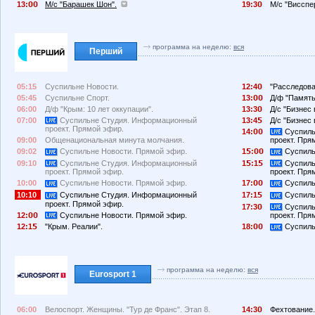
13:
М/с "Барашек Шон".
19:3
М/с "Висспе
программа на неделю:
вся
Перший
05:15
Суспильне Новости.
12:4
"Расследова
05:45
Суспильне Спорт.
13:
Д/ф "Память.
06:00
Д/ф "Крым: 10 лет оккупации".
13:3
Д/с "Бизнес 
07:00
Суспильне Студия. Информационный
13:4
Д/с "Бизнес 
проект. Прямой эфир.
14:
Суспиль
09:00
Общенациональная минута молчания.
проект. Пря
09:02
Суспильне Новости. Прямой эфир.
1
:
Суспиль
09:10
Суспильне Студия. Информационный
1
:1
Суспиль
проект. Прямой эфир.
проект. Пря
10:00
Суспильне Новости. Прямой эфир.
17:
Суспиль
10:10
Суспильне Студия. Информационный
17:1
Суспиль
проект. Прямой эфир.
17:3
Суспиль
12:
Суспильне Новости. Прямой эфир.
проект. Пря
12:1
"Крым. Реалии".
18:
Суспиль
программа на неделю:
вся
Eurosport 1
06:00
Велоспорт. Женщины. "Тур де Франс". Этап 8.
14:3
Фехтование.