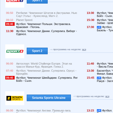
Sport 1
06:50
Регбилиг. Чемпионат Штатов в Австралии. Нью
13:3
Футбол. Чем
Саут Уэльс - Куинсленд. Матч 2.
Бойз - Сьон.
09:10
Planet Speed.
1
:3
Футбол. Чем
Забже - Шлё
09:40
Футбол. Чемпионат Польши. Экстракласа.
Краковия - Погонь.
17:3
Футбол.
Базель - Ту
11:3
Футбол. Чемпионат Дании. Суперлига. Виборг -
Оденсе.
программа на неделю:
вся
Sport 2
06:00
Автоспорт. World Challenge Europe. Этап на
11:4
Футбол. Чем
трассе Маньи-Кур, Франция. Гонка 2.
- Висла Пло
07:40
Футбол. Чемпионат Дании. Суперлига. Орхус -
13:3
Баскетбол. 
Брондбю.
Финал. Бава
09:40
Футбол. Чемпионат Швейцарии. Суперлига. Янг
1
:4
Футбол.
Бойз - Сьон.
Ракув - Заг
программа на неделю:
вся
Setanta Sports Ukraine
06:00
Футбол. Чемпионат Англии. Премьер-лига.
13:1
Футбол.