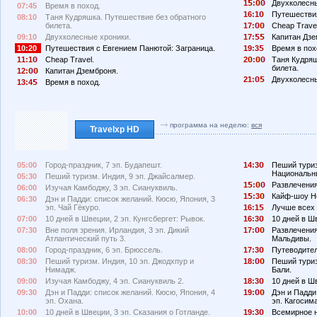
1
:
Двухколесны
07:45
Время в поход.
16:1
Путешествия
08:10
Таня Кудряшка. Путешествие без обратного
билета.
17:
Cheap Travel
09:10
Двухколесные хроники.
17:
Капитан Дзе
10:20
Путешествия с Евгением Панютой: Заграница.
19:3
Время в пох
11:1
Cheap Travel.
2
:
Таня Кудряш
билета.
12:
Капитан Дземброня.
21:
Двухколесны
13:4
Время в поход.
программа на неделю:
вся
Travelxp HD
05:00
Город-праздник, 7 эп. Будапешт.
14:3
Пеший туриз
Национальн
05:30
Пеший туризм. Индия, 9 эп. Джайсалмер.
1
:
Развлечения
06:00
Изучая Камбоджу, 3 эп. Сиануквиль.
1
:3
Кайф-шоу Не
06:30
Дэн и Падди: список желаний. Кюсю, Япония, 3
эп. Чай Гёкуро.
16:1
Лучше всех 
07:00
10 дней в Швеции, 2 эп. Кунгсбергет: Рывок.
16:3
10 дней в Ш
07:30
Вне поля зрения. Ирландия, 3 эп. Дикий
17:
Развлечения
Атлантический путь 3.
Мальдивы.
08:00
Город-праздник, 6 эп. Брюссель.
17:3
Путеводител
08:30
Пеший туризм. Индия, 10 эп. Джодхпур и
18:
Пеший туриз
Нимадж.
Бали.
09:00
Изучая Камбоджу, 4 эп. Сиануквиль 2.
18:3
10 дней в Ш
09:30
Дэн и Падди: список желаний. Кюсю, Япония, 4
19:
Дэн и Падди
эп. Охана.
эп. Кагосима
10:00
10 дней в Швеции, 3 эп. Сказания о Готланде.
19:3
Всемирное н