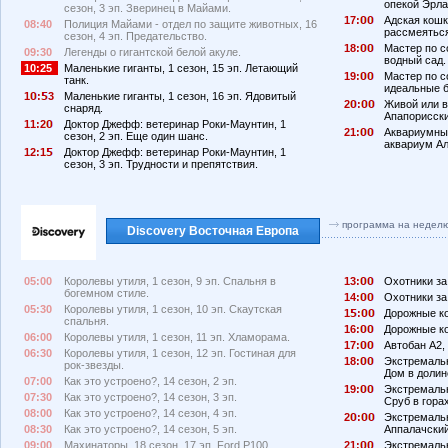
опекой Эрла
сезон, 3 эп. Зверинец в Майами.
17:
Адская кошк
08:40
Полиция Майами - отдел по защите животных, 16
рассмеятьс
сезон, 4 эп. Предательство.
18:
Мастер по с
09:30
Легенды о гигантской белой акуле.
водный сад.
10:25
Маленькие гиганты, 1 сезон, 15 эп. Летающий
19:
Мастер по с
танк.
идеальные 
1
:
3
Маленькие гиганты, 1 сезон, 16 эп. Ядовитый
2
:
Живой или в
снаряд.
Апапорисски
11:2
Доктор Джефф: ветеринар Роки-Маунтин, 1
21:
Аквариумный
сезон, 2 эп. Еще один шанс.
аквариум А
12:1
Доктор Джефф: ветеринар Роки-Маунтин, 1
сезон, 3 эп. Трудности и препятствия.
программа на недел
Discovery Восточная Европа
05:00
Королевы утиля, 1 сезон, 9 эп. Спальня в
13:
Охотники за 
богемном стиле.
14:
Охотники за 
05:30
Королевы утиля, 1 сезон, 10 эп. Скаутская
1
:
Дорожные ков
спальня.
16:
Дорожные ков
06:00
Королевы утиля, 1 сезон, 11 эп. Хламорама.
17:
Автобан А2, 
06:30
Королевы утиля, 1 сезон, 12 эп. Гостиная для
18:
Экстремальн
рок-звезды.
Дом в долин
07:00
Как это устроено?, 14 сезон, 2 эп.
19:
Экстремальн
07:30
Как это устроено?, 14 сезон, 3 эп.
Сруб в горах
08:00
Как это устроено?, 14 сезон, 4 эп.
2
:
Экстремальн
08:30
Как это устроено?, 14 сезон, 5 эп.
Аппалачский
09:00
Махинаторы, 18 сезон, 17 эп. Ford P100.
21:
Экстремальн