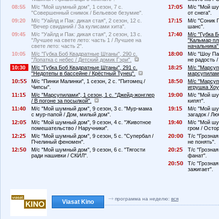
08:55
М/с "Мой шумный дом", 1 сезон, 7 с.
17:
М/с "Мой шу
"Совершенный снимок / Бельевое безумие".
от снега".
09:20
М/с "Уайлд и Пак: дикая стая", 2 сезон, 12 с.
17:1
М/с "Соник 
"Вечер свиданий / За кулисами хита".
шанс".
09:45
М/с "Уайлд и Пак: дикая стая", 2 сезон, 13 с.
17:4
М/с "Губка 
"Лучшее на свете лето: часть 1 / Лучшее на
"Кальмар пл
свете лето: часть 2".
начальника"
10:05
М/с "Губка Боб Квадратные Штаны", 290 с.
18:
М/с "Шоу Пат
"Лопатка с небес / Детский домик Гэри".
не радость 
10:30
М/с "Губка Боб Квадратные Штаны", 291 с.
18:2
М/с "Марсупи
"Недотепы в бассейне / Крёстный Тунец".
марсупилами
1
:
М/с "Пинки Малинки", 1 сезон, 2 с. "Питомец /
18:
М/с "Марсупи
Чипсы".
игрушка Хоу
11:1
М/с "Марсупилами", 1 сезон, 1 с. "Джейд-жонглер
19:
М/с "Мой шу
/ В погоне за посылкой".
кипят".
11:4
М/с "Мой шумный дом", 9 сезон, 3 с. "Мур-мама
19:1
М/с "Мой шу
с мур-папой / Дом, милый дом".
загадок / Л
12:
М/с "Мой шумный дом", 9 сезон, 4 с. "Животное
19:4
М/с "Мой шу
помешательство / Наручники".
гром / Осто
12:2
М/с "Мой шумный дом", 9 сезон, 5 с. "Супербал /
2
:
Т/с "Грозная
Пчелиный феномен".
не понять".
12:
М/с "Мой шумный дом", 9 сезон, 6 с. "Тягости
2
:2
Т/с "Грозная
ради нашивки / СКИЛ".
фанат".
2
:
Т/с "Грозная
зажигает".
программа на неделю:
вся
Viasat Kino