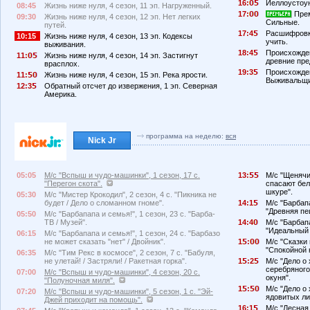
16:
Йеллоустоу
08:45
Жизнь ниже нуля, 4 сезон, 11 эп. Нагруженный.
17:
Прем
09:30
Жизнь ниже нуля, 4 сезон, 12 эп. Нет легких
Сильные.
путей.
17:4
Расшифровка
10:15
Жизнь ниже нуля, 4 сезон, 13 эп. Кодексы
учить.
выживания.
18:4
Происхожде
11:
Жизнь ниже нуля, 4 сезон, 14 эп. Застигнут
древние пре
врасплох.
19:3
Происхожден
11:
Жизнь ниже нуля, 4 сезон, 15 эп. Река ярости.
Выживальщи
12:3
Обратный отсчет до извержения, 1 эп. Северная
Америка.
программа на неделю:
вся
Nick Jr
05:05
М/с "Вспыш и чудо-машинки", 1 сезон, 17 с.
13:
М/с "Щенячий
"Перегон скота".
спасают бел
шкуре".
05:30
М/с "Мистер Крокодил", 2 сезон, 4 с. "Пикника не
будет / Дело о сломанном гноме".
14:1
М/с "Барбапа
"Древняя пе
05:50
М/с "Барбапапа и семья!", 1 сезон, 23 с. "Барба-
ТВ / Музей".
14:4
М/с "Барбапа
"Идеальный 
06:15
М/с "Барбапапа и семья!", 1 сезон, 24 с. "Барбазо
не может сказать "нет" / Двойник".
1
:
М/с "Сказки 
"Спокойной н
06:35
М/с "Тим Рекс в космосе", 2 сезон, 7 с. "Бабуля,
не улетай! / Застряли! / Ракетная горка".
1
:2
М/с "Дело о 
серебряного
07:00
М/с "Вспыш и чудо-машинки", 4 сезон, 20 с.
окуня".
"Полуночная миля".
1
:
М/с "Дело о 
07:20
М/с "Вспыш и чудо-машинки", 5 сезон, 1 с. "Эй-
ядовитых ли
Джей приходит на помощь".
16:1
М/с "Лесная 