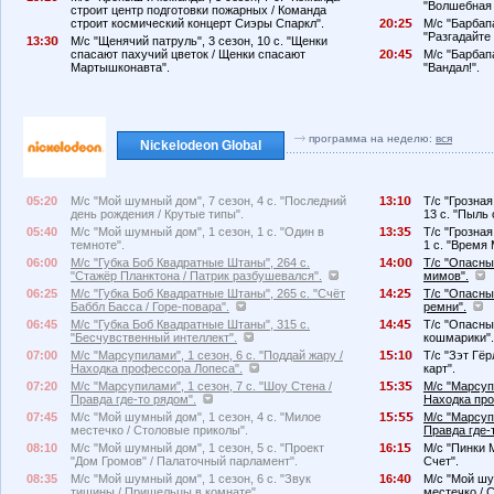
"Волшебная 
строит центр подготовки пожарных / Команда
строит космический концерт Сиэры Спаркл".
2
:2
М/с "Барбапа
"Разгадайте з
13:3
М/с "Щенячий патруль", 3 сезон, 10 с. "Щенки
спасают пахучий цветок / Щенки спасают
2
:4
М/с "Барбапа
Мартышконавта".
"Вандал!".
программа на неделю:
вся
Nickelodeon Global
05:20
М/с "Мой шумный дом", 7 сезон, 4 с. "Последний
13:1
Т/с "Грозна
день рождения / Крутые типы".
13 с. "Пыль 
05:40
М/с "Мой шумный дом", 1 сезон, 1 с. "Один в
13:3
Т/с "Грозна
темноте".
1 с. "Время 
06:00
М/с "Губка Боб Квадратные Штаны", 264 с.
14:
Т/с "Опасный
"Стажёр Планктона / Патрик разбушевался".
мимов".
06:25
М/с "Губка Боб Квадратные Штаны", 265 с. "Счёт
14:2
Т/с "Опасный
Баббл Басса / Горе-повара".
ремни".
06:45
М/с "Губка Боб Квадратные Штаны", 315 с.
14:4
Т/с "Опасный
"Бесчувственный интеллект".
кошмарики".
07:00
М/с "Марсупилами", 1 сезон, 6 с. "Поддай жару /
1
:1
Т/с "Зэт Гёр
Находка профессора Лопеса".
карт".
07:20
М/с "Марсупилами", 1 сезон, 7 с. "Шоу Стена /
1
:3
М/с "Марсупи
Правда где-то рядом".
Находка про
07:45
М/с "Мой шумный дом", 1 сезон, 4 с. "Милое
1
:
М/с "Марсупи
местечко / Столовые приколы".
Правда где-
08:10
М/с "Мой шумный дом", 1 сезон, 5 с. "Проект
16:1
М/с "Пинки М
"Дом Громов" / Палаточный парламент".
Счет".
08:35
М/с "Мой шумный дом", 1 сезон, 6 с. "Звук
16:4
М/с "Мой шу
тишины / Пришельцы в комнате".
местечко / 