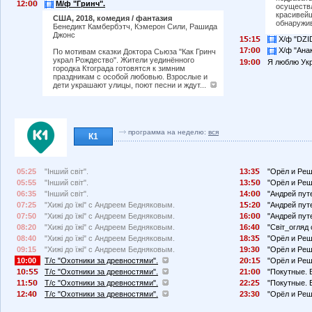
12:
М/ф "Гринч".
осуществл
красивей
США, 2018, комедия / фантазия
обнаружив
Бенедикт Камбербэтч, Кэмерон Сили, Рашида
Джонс
1
:1
Х/ф "DZI
17:
Х/ф "Анак
По мотивам сказки Доктора Сьюза "Как Гринч
украл Рождество". Жители уединённого
19:
Я люблю Укра
городка Ктограда готовятся к зимним
праздникам с особой любовью. Взрослые и
дети украшают улицы, поют песни и ждут...
программа на неделю:
вся
К1
05:25
"Інший світ".
13:3
"Орёл и Реш
05:55
"Інший світ".
13:
"Орёл и Реш
06:35
"Інший світ".
14:
"Андрей пут
07:25
"Хижі до їжі" с Андреем Бедняковым.
1
:2
"Андрей пут
07:50
"Хижі до їжі" с Андреем Бедняковым.
16:
"Андрей пут
08:20
"Хижі до їжі" с Андреем Бедняковым.
16:4
"Світ_огляд
08:40
"Хижі до їжі" с Андреем Бедняковым.
18:3
"Орёл и Реш
09:15
"Хижі до їжі" с Андреем Бедняковым.
19:3
"Орёл и Реш
10:00
Т/с "Охотники за древностями".
2
:1
"Орёл и Реш
1
:
Т/с "Охотники за древностями".
21:
"Покутные. 
11:
Т/с "Охотники за древностями".
22:2
"Покутные. 
12:4
Т/с "Охотники за древностями".
23:3
"Орёл и Реш