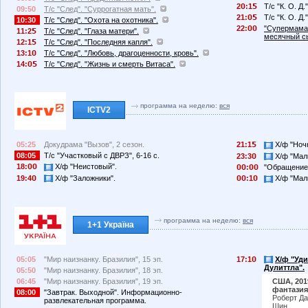
2
:1
Т/с "К. О. Д.
09:50
Т/с "След". "Суррогатная мать".
21:
Т/с "К. О. Д.
10:30
Т/с "След". "Охота на охотника".
22:
"Супермама",
11:2
Т/с "След". "Глаза матери".
месячный сы
12:1
Т/с "След". "Последняя капля".
13:1
Т/с "След". "Любовь, драгоценности, кровь".
14:
Т/с "След". "Жизнь и смерть Витаса".
программа на неделю:
вся
ICTV2
05:25
Докудрама "Вызов", 2 сезон.
21:1
Х/ф "Ночн
08:05
Т/с "Участковый с ДВРЗ", 6-16 с.
23:3
Х/ф "Маль
18:
Х/ф "Неистовый".
:
"Обращение
19:4
Х/ф "Заложники".
:1
Х/ф "Маль
программа на неделю:
вся
1+1 Україна
05:05
"Мир наизнанку. Бразилия", 15 эп.
17:1
Х/ф "Уд
Дулиттла".
05:50
"Мир наизнанку. Бразилия", 18 эп.
06:45
"Мир наизнанку. Бразилия", 19 эп.
США, 201
фантазия
08:00
"Завтрак. Выходной". Информационно-
Роберт Да
развлекательная программа.
Шин