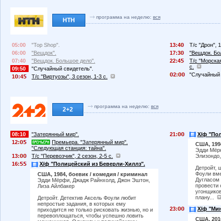
программа на неделю:
вся
НТН
05:00
"Top Shop".
13:4
Т/с "Дрон", 1
06:00
"Вещдок".
17:3
"Вещдок. Бо
07:40
"Вещдок. Большое дело".
22:4
Т/с "Морская
с.
09:50
"Случайный свидетель".
2:
"Случайный 
1
:4
Т/с "Виртуозы", 3 сезон, 1-3 с.
программа на неделю:
вся
2+2
08:10
"Затерянный мир".
21:
Х/ф "По
12:
Премьера. "Затерянный мир".
США, 199
"Следующая станция: тайна".
Эдди Мёрф
13:
Т/с "Перевозчик", 2 сезон, 2-5 с.
Элизондо,
16:
Х/ф "Полицейский из Беверли-Хиллз".
Детройт, 
Фоули вм
США, 1984, боевик / комедия / криминал
Дугласом 
Эдди Мёрфи, Джадж Райнхолд, Джон Эштон,
провести 
Лиза Айлбакер
угонщиков
плану...
Детройт. Детектив Аксель Фоули любит
непростые задания, в которых ему
23:
Х/ф "Мин
приходится не только рисковать жизнью, но и
перевоплощаться, чтобы успешно ловить
США, 201