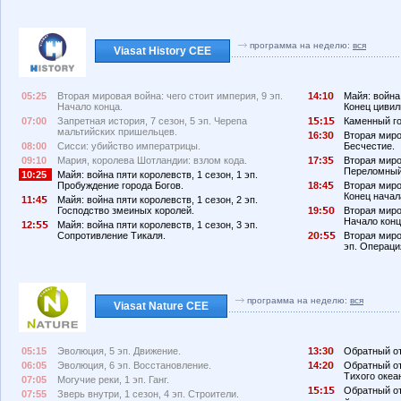
программа на неделю:
вся
Viasat History CEE
05:25
Вторая мировая война: чего стоит империя, 9 эп.
14:1
Майя: война 
Начало конца.
Конец цивил
07:00
Запретная история, 7 сезон, 5 эп. Черепа
1
:1
Каменный го
мальтийских пришельцев.
16:3
Вторая миро
08:00
Сисси: убийство императрицы.
Бесчестие.
09:10
Мария, королева Шотландии: взлом кода.
17:3
Вторая миро
Переломный
10:25
Майя: война пяти королевств, 1 сезон, 1 эп.
Пробуждение города Богов.
18:4
Вторая миро
Конец начал
11:4
Майя: война пяти королевств, 1 сезон, 2 эп.
Господство змеиных королей.
19:
Вторая миро
Начало конц
12:
Майя: война пяти королевств, 1 сезон, 3 эп.
Сопротивление Тикаля.
2
:
Вторая миро
эп. Операци
программа на неделю:
вся
Viasat Nature CEE
05:15
Эволюция, 5 эп. Движение.
13:3
Обратный от
06:05
Эволюция, 6 эп. Восстановление.
14:2
Обратный от
Тихого океа
07:05
Могучие реки, 1 эп. Ганг.
1
:1
Обратный от
07:55
Зверь внутри, 1 сезон, 4 эп. Строители.