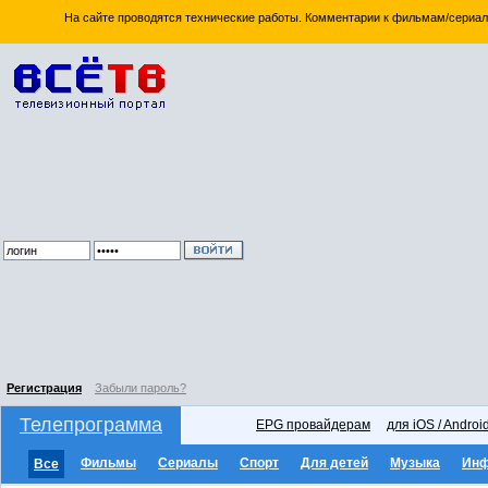
На сайте проводятся технические работы. Комментарии к фильмам/сериал
Регистрация
Забыли пароль?
Телепрограмма
EPG провайдерам
для iOS / Androi
Фильмы
Сериалы
Спорт
Для детей
Музыка
Ин
Все