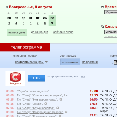
Воскресенье, 9 августа
Время:
27
28
29
30
31
1
2
пн
вт
ср
чт
пт
сб
вс
9
3
4
5
6
7
8
Каналы
до конца дня
сейчас и скоро
на весь день
составить
телепрограмма
описания передач:
сортировать:
пери
настроить по жанрам
по времени
по каналам
с
программа на неделю:
вся
СТБ
05:00
"Служба розыска детей".
1
:
Т/с "К. О. Д.
05:05
Т/с "След". "Опасность рецидива", 2 ч.
1
:
Т/с "К. О. Д
05:25
Т/с "След". "Нет дороги назад".
16:
Т/с "К. О. Д.
06:15
Т/с "След". "Знаки".
17:3
Т/с "К. О. Д
07:05
Т/с "След". "Казус ювелира".
18:3
Т/с "К. О. Д
мира".
08:00
Т/с "След". "Возвращение Цезаря".
19:2
Т/с "К. О. Д
08:50
Т/с "След". "Кредитная петля".