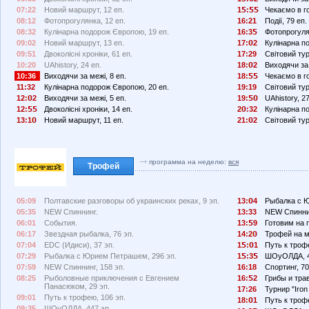
07:22
Новий маршрут, 12 еп.
1
:
Чекаємо в го
08:12
Фотопрогулянка, 12 еп.
16:21
Події, 79 еп.
08:32
Кулінарна подорож Європою, 19 еп.
16:3
Фотопрогуля
09:02
Новий маршрут, 13 еп.
17:
2
Кулінарна п
09:51
Двоколісні хроніки, 61 еп.
17:29
Світовий тур
10:20
UAhistory, 24 еп.
18:
2
Виходячи за 
10:36
Виходячи за межі, 8 еп.
18:
Чекаємо в го
11:32
Кулінарна подорож Європою, 20 еп.
19:19
Світовий тур
12:
2
Виходячи за межі, 5 еп.
19:
UAhistory, 27
12:
Двоколісні хроніки, 14 еп.
2
:32
Кулінарна п
13:1
Новий маршрут, 11 еп.
21:
2
Світовий тур
программа на неделю:
вся
Трофей
05:09
Полтавские разговоры об украинских реках, 9 эп.
13:
4
Рыбалка с Ю
05:35
NEW Спиннинг.
13:33
NEW Спиннин
06:01
События.
13:
9
Готовим на п
06:17
Звездная рыбалка, 76 эп.
14:2
Трофей на м
07:04
EDC (Идиси), 37 эп.
1
:
1
Путь к трофе
07:29
Рыбалка с Юрием Петрашем, 296 эп.
1
:3
ШОуОЛДА, 4
07:59
NEW Спиннинг, 158 эп.
16:18
Спортинг, 70
08:25
Рыболовные приключения с Евгением
16:
2
Грибы и тра
Панасюком, 29 эп.
17:26
Турнир "Iron 
09:01
Путь к трофею, 106 эп.
18:
1
Путь к трофе
09:35
ШОуОЛДА, 447 эп.