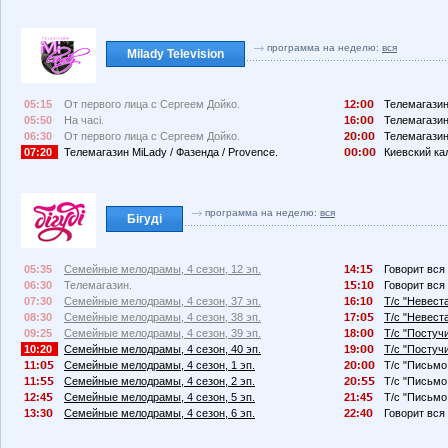
программа на неделю:
вся
Milady Television
05:15
От первого лица с Сергеем Дойко.
12:
Телемагазин
05:50
На часі.
16:
Телемагазин
06:30
От первого лица с Сергеем Дойко.
2
:
Телемагазин
07:20
Телемагазин MiLady / Фазенда / Provence.
:
Киевский ка
программа на неделю:
вся
Бігуді
05:35
Семейные мелодрамы, 4 сезон, 12 эп.
14:1
Говорит вся 
06:30
Телемагазин.
1
:1
Говорит вся 
07:30
Семейные мелодрамы, 4 сезон, 37 эп.
16:1
Т/с "Невеста
08:30
Семейные мелодрамы, 4 сезон, 38 эп.
17:
Т/с "Невеста
09:25
Семейные мелодрамы, 4 сезон, 39 эп.
18:
Т/с "Постучи
10:20
Семейные мелодрамы, 4 сезон, 40 эп.
19:
Т/с "Постучи
11:
Семейные мелодрамы, 4 сезон, 1 эп.
2
:
Т/с "Письмо 
11:
Семейные мелодрамы, 4 сезон, 2 эп.
2
:
Т/с "Письмо 
12:4
Семейные мелодрамы, 4 сезон, 5 эп.
21:4
Т/с "Письмо 
13:3
Семейные мелодрамы, 4 сезон, 6 эп.
22:4
Говорит вся 