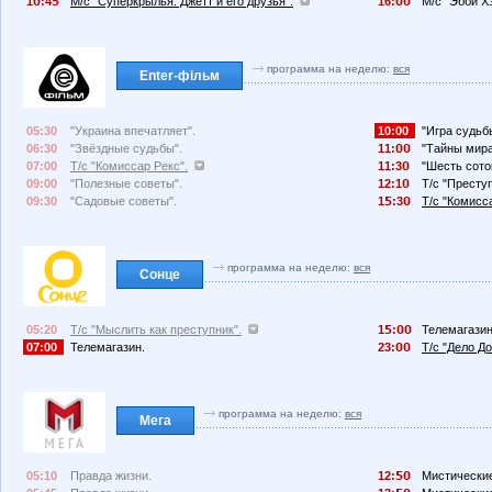
1
:4
М/с "Суперкрылья: Джетт и его друзья".
16:
М/с "Эбби Х
программа на неделю:
вся
Enter-фільм
05:30
"Украина впечатляет".
10:00
"Игра судьб
06:30
"Звёздные судьбы".
11:
"Тайны мира
07:00
Т/с "Комиссар Рекс".
11:3
"Шесть сото
09:00
"Полезные советы".
12:1
Т/с "Преступ
09:30
"Садовые советы".
1
:3
Т/с "Комисс
программа на неделю:
вся
Сонце
05:20
Т/с "Мыслить как преступник".
1
:
Телемагазин
07:00
Телемагазин.
23:
Т/с "Дело До
программа на неделю:
вся
Мега
05:10
Правда жизни.
12:
Мистические