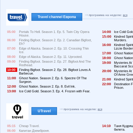
программа на неделю:
вся
Travel channel Европа
05:00
Portals To Hell. Season 1. Ep. 5. Twin City Opera
14:
Ice Cold Gold
House.
1
:
Kindred Spiri
06:00
Finding Bigfoot. Season 2. Ep. 2. Canadian Bigfoot,
Murders.
Eh?
16:
Kindred Spir
07:00
Edge of Alaska. Season 2. Ep. 10. Crossing Thin
Lizzie Borde
Ice.
17:
Ghost Nation.
08:00
Edge of Alaska. Season 2. Ep. 11. Uprooted.
18:
Ghost Nation.
09:00
Finding Bigfoot. Season 2. Ep. 27. Bigfoot And The
19:
Mysteries At
Redhead.
Baccarat Sca
10:00
Finding Bigfoot. Season 2. Ep. 28. Bigfoot Loves A
2
:
Mysteries At 
Barbecue.
Of Anne Gre
11:
Ghost Nation. Season 2. Ep. 6. Spectre Of The
21:
Kindred Spiri
Surgeon.
22:
Destination 
12:
Ghost Nation. Season 2. Ep. 8. Evil Ink.
Prison.
13:
Ice Cold Gold. Season 3. Ep. 4. Frozen with Fear.
программа на неделю:
вся
UTravel
05:15
Cheap Travel.
14:1
Таня Кудряш
билета.
06:00
Капитан Дземброня.