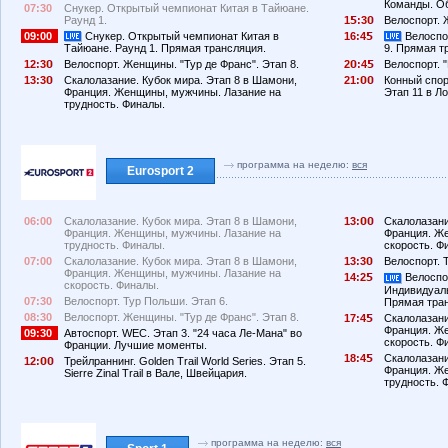
Команды. Об
07:30
Снукер. Открытый чемпионат Китая в Тайюане.
Раунд 1.
1
:3
Велоспорт. 
09:00
Снукер. Открытый чемпионат Китая в
16:4
Велоспор
Тайюане. Раунд 1. Прямая трансляция.
9. Прямая т
12:3
Велоспорт. Женщины. "Тур де Франс". Этап 8.
2
:4
Велоспорт. 
13:3
Скалолазание. Кубок мира. Этап 8 в Шамони,
21:
Конный спорт
Франция. Женщины, мужчины. Лазание на
Этап 11 в Л
трудность. Финалы.
программа на неделю:
вся
Eurosport 2
06:00
Скалолазание. Кубок мира. Этап 8 в Шамони,
13:
Скалолазани
Франция. Женщины, мужчины. Лазание на
Франция. Ж
трудность. Финалы.
скорость. Ф
07:00
Скалолазание. Кубок мира. Этап 8 в Шамони,
13:3
Велоспорт. 
Франция. Женщины, мужчины. Лазание на
14:2
Велоспор
скорость. Финалы.
Индивидуаль
07:30
Велоспорт. Тур Польши. Этап 6.
Прямая тра
08:30
Велоспорт. Женщины. "Тур де Франс". Этап 8.
17:4
Скалолазани
Франция. Ж
09:30
Автоспорт. WEC. Этап 3. "24 часа Ле-Мана" во
скорость. Ф
Франции. Лучшие моменты.
18:4
Скалолазани
12:
Трейлраннинг. Golden Trail World Series. Этап 5.
Франция. Ж
Sierre Zinal Trail в Вале, Швейцария.
трудность. 
программа на неделю:
вся