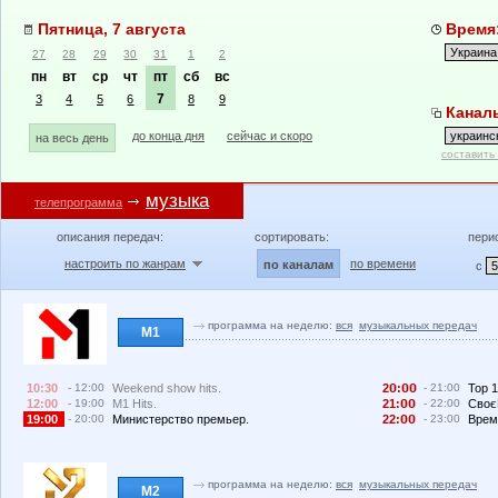
Пятница, 7 августа
Время:
27
28
29
30
31
1
2
пн
вт
ср
чт
пт
сб
вс
7
3
4
5
6
8
9
Каналы
до конца дня
сейчас и скоро
на весь день
составить
музыка
телепрограмма
описания передач:
сортировать:
пери
настроить по жанрам
по времени
по каналам
с
программа на неделю:
вся
музыкальных передач
М1
10:30
- 12:00
Weekend show hits.
2
:
- 21:00
Top 1
12:00
- 19:00
M1 Hits.
21:
- 22:00
Своє
19:00
- 20:00
Министерство премьер.
22:
- 23:00
Врем
программа на неделю:
вся
музыкальных передач
М2