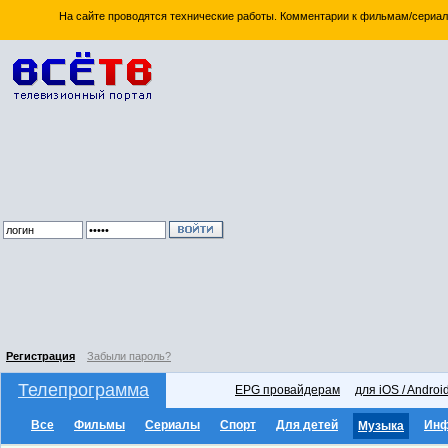
На сайте проводятся технические работы. Комментарии к фильмам/сериал
Регистрация
Забыли пароль?
Телепрограмма
EPG провайдерам
для iOS / Androi
Все
Фильмы
Сериалы
Спорт
Для детей
Ин
Музыка