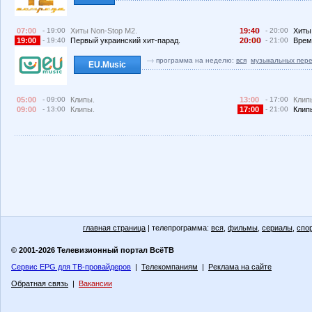
07:00
- 19:00
Хиты Non-Stop M2.
19:4
- 20:00
Хиты
19:00
- 19:40
Первый украинский хит-парад.
2
:
- 21:00
Врем
программа на неделю:
вся
музыкальных пер
EU.Music
05:00
- 09:00
Клипы.
13:00
- 17:00
Клип
09:00
- 13:00
Клипы.
17:00
- 21:00
Клип
главная страница
| телепрограмма:
вся
,
фильмы
,
сериалы
,
спо
© 2001-2026 Телевизионный портал ВсёТВ
Сервис EPG для ТВ-провайдеров
|
Телекомпаниям
|
Реклама на сайте
Обратная связь
|
Вакансии