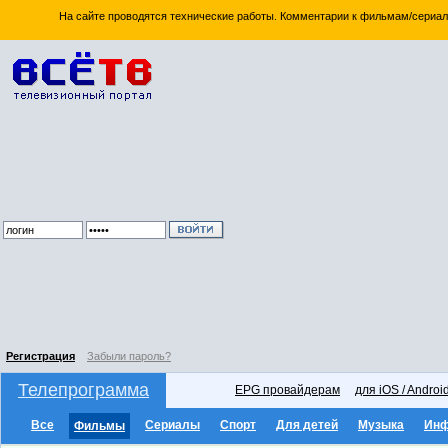
На сайте проводятся технические работы. Комментарии к фильмам/сериал
Регистрация
Забыли пароль?
Телепрограмма
EPG провайдерам
для iOS / Androi
Все
Сериалы
Спорт
Для детей
Музыка
Ин
Фильмы