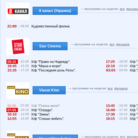
программа на неделю:
вся
фильмо
8 канал (Украина)
21:
- 06:00
Художественный фильм.
программа на неделю:
вся
фильмов
Star Cinema
09:10
- 10:45
Х/ф "Право на Надежду".
17:2
- 18:55
Х/ф 
1
:4
- 12:20
Х/ф "Маша и море".
22:1
- 23:45
Х/ф 
1
:3
- 17:25
Х/ф "Последняя роль Риты".
3:
- 04:50
Х/ф 
программа на неделю:
вся
фильмов
Viasat Kino
06:05
- 07:55
Х/ф "Помни меня".
13:4
- 16:00
Х/ф 
07:55
- 10:10
Х/ф "Ограды".
16:
- 17:30
Х/ф "
1
:1
- 12:05
Х/ф "Эмма".
17:3
- 19:15
Х/ф 
12:
- 13:45
Х/ф "Спеши любить".
19:1
- 21:00
Х/ф "
программа на неделю:
вся
фильмо