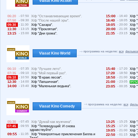
Viasat Kino Action
06:20
- 07:50
Х/ф "Останавливающие время".
1
:
- 16:40
Х/ф 
07:50
- 09:30
Х/ф "После нашей эры".
16:4
- 18:05
Х/ф 
09:30
- 11:30
Х/ф "Сахара".
18:
- 20:00
Х/ф 
11:3
- 13:15
Х/ф "Проклятая".
2
:
- 21:35
Х/ф 
13:1
- 15:00
Х/ф "Дни грома".
21:3
- 23:15
Х/ф 
программа на неделю:
вся
фильмо
Viasat Kino World
06:10
- 07:35
Х/ф "Лучшее лето".
1
:4
- 17:20
Х/ф 
07:35
- 09:10
Х/ф "Мой первый раз".
17:2
- 18:50
Х/ф 
09:10
- 10:50
Х/ф "В краю лесов".
18:
- 21:00
Х/ф 
12:3
- 14:00
Х/ф "Лапшичная".
21:
- 23:05
14:
- 15:40
Х/ф "Маленькая ведьма".
23:
- 00:35
Х/ф "
программа на неделю:
вся
филь
Viasat Kino Comedy
05:30
- 07:45
Х/ф "Думай как мужчина".
13:2
- 15:25
Х/ф "
07:45
- 09:55
Х/ф "Телеведущий: И снова
1
:2
- 17:20
Х/ф "
здравствуйте".
19:
- 21:00
Х/ф 
9:
- 11:35
Х/ф "Невероятные приключения Билла и
22:
- 01:15
Х/ф "
Теда".