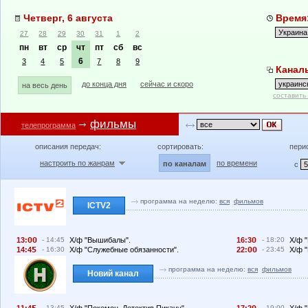
Четверг, 6 августа
Время:
27
28
29
30
31
1
2
пн
вт
ср
чт
пт
сб
вс
6
3
4
5
7
8
9
Каналы
до конца дня
сейчас и скоро
на весь день
составить
фильмы
телепрограмма
описания передач:
сортировать:
пери
настроить по жанрам
по времени
по каналам
с
программа на неделю:
вся
фильмов
ICTV2
13:
- 14:45
Х/ф "Вышибалы".
16:3
- 18:20
Х/ф 
14:4
- 16:30
Х/ф "Служебные обязанности".
22:
- 23:45
Х/ф "
программа на неделю:
вся
фильмов
Новий канал
- 13:45
- 19:00