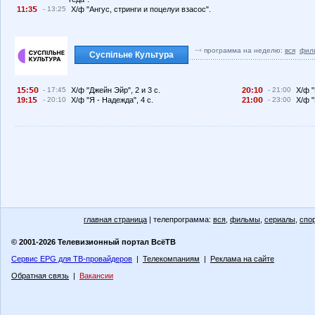
11:3
- 13:25
Х/ф "Ангус, стринги и поцелуи взасос".
программа на неделю:
вся
фил
Суспільне Культура
1
:
- 17:45
Х/ф "Джейн Эйр", 2 и 3 с.
2
:1
- 21:00
Х/ф "
19:1
- 20:10
Х/ф "Я - Надежда", 4 с.
21:
- 23:00
Х/ф "
главная страница
| телепрограмма:
вся
,
фильмы
,
сериалы
,
спо
© 2001-2026 Телевизионный портал ВсёТВ
Сервис EPG для ТВ-провайдеров
|
Телекомпаниям
|
Реклама на сайте
Обратная связь
|
Вакансии