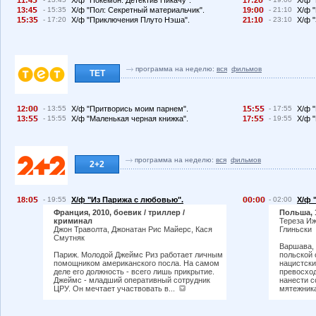
11:4
Х/ф "Покемон. Детектив Пикачу".
17:2
Х/ф "
13:4
- 15:35
Х/ф "Пол: Секретный материальчик".
19:
- 21:10
Х/ф "
1
:3
- 17:20
Х/ф "Приключения Плуто Нэша".
21:1
- 23:10
Х/ф 
программа на неделю:
вся
фильмов
ТЕТ
12:
- 13:55
Х/ф "Притворись моим парнем".
1
:
- 17:55
Х/ф 
13:
- 15:55
Х/ф "Маленькая черная книжка".
17:
- 19:55
Х/ф 
программа на неделю:
вся
фильмов
2+2
18:
- 19:55
Х/ф "Из Парижа с любовью".
:
- 02:00
Х/ф 
Франция, 2010, боевик / триллер /
Польша, 
криминал
Тереза Иж
Джон Траволта, Джонатан Рис Майерс, Кася
Глиньски
Смутняк
Варшава, 
Париж. Молодой Джеймс Риз работает личным
польской 
помощником американского посла. На самом
нацистски
деле его должность - всего лишь прикрытие.
превосхо
Джеймс - младший оперативный сотрудник
нанести 
ЦРУ. Он мечтает участвовать в...
мятежника