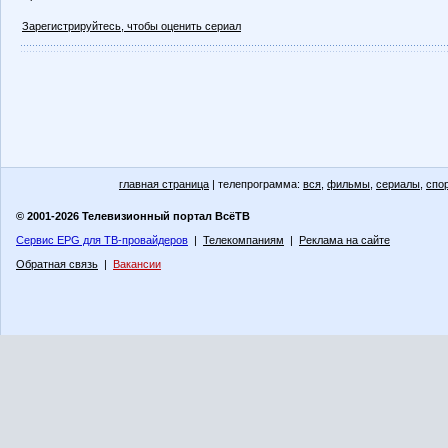
Зарегистрируйтесь, чтобы оценить сериал
главная страница
| телепрограмма:
вся
,
фильмы
,
сериалы
,
спо
© 2001-2026 Телевизионный портал ВсёТВ
Сервис EPG для ТВ-провайдеров
|
Телекомпаниям
|
Реклама на сайте
Обратная связь
|
Вакансии