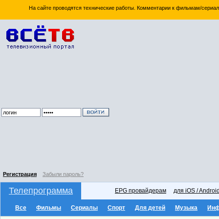
На сайте проводятся технические работы. Комментарии к фильмам/сериал
Регистрация
Забыли пароль?
Телепрограмма
EPG провайдерам
для iOS / Androi
Все
Фильмы
Сериалы
Спорт
Для детей
Музыка
Ин