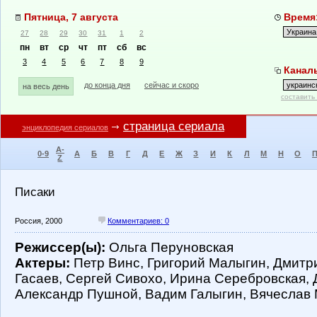
Пятница, 7 августа
Время:
27
28
29
30
31
1
2
пн
вт
ср
чт
пт
сб
вс
3
4
5
6
7
8
9
Каналы
до конца дня
сейчас и скоро
на весь день
составить
страница сериала
энциклопедия сериалов
A-
0-9
А
Б
В
Г
Д
Е
Ж
З
И
К
Л
М
Н
О
Z
Писаки
Россия, 2000
Комментариев: 0
Режиссер(ы):
Ольга Перуновская
Актеры:
Петр Винс, Григорий Малыгин, Дмитр
Гасаев, Сергей Сивохо, Ирина Серебровская, 
Александр Пушной, Вадим Галыгин, Вячеслав 