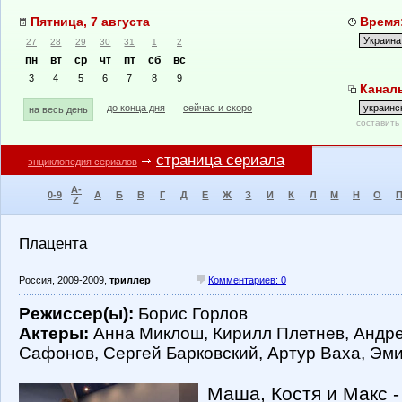
Пятница, 7 августа
Время:
27
28
29
30
31
1
2
пн
вт
ср
чт
пт
сб
вс
3
4
5
6
7
8
9
Каналы
до конца дня
сейчас и скоро
на весь день
составить
страница сериала
энциклопедия сериалов
A-
0-9
А
Б
В
Г
Д
Е
Ж
З
И
К
Л
М
Н
О
Z
Плацента
Россия, 2009-2009,
триллер
Комментариев: 0
Режиссер(ы):
Борис Горлов
Актеры:
Анна Миклош, Кирилл Плетнев, Андре
Сафонов, Сергей Барковский, Артур Ваха, Эм
Маша, Костя и Макс 