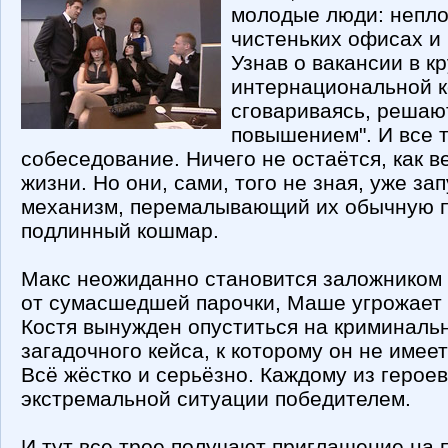
молодые люди: непло
чистеньких офисах и
Узнав о вакансии в к
интернациональной к
сговариваясь, решают
повышением". И все 
собеседование. Ничего не остаётся, как в
жизни. Но они, сами, того не зная, уже за
механизм, перемалывающий их обычную 
подлинный кошмар.
Макс неожиданно становится заложником 
от сумасшедшей парочки, Маше угрожает 
Костя вынужден опуститься на криминальн
загадочного кейса, к которому он не имее
Всё жёстко и серьёзно. Каждому из героев
экстремальной ситуации победителем.
И тут все трое получают приглашение на