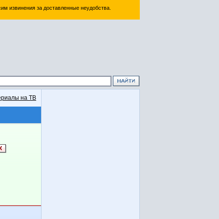
им извинения за доставленные неудобства.
риалы на ТВ