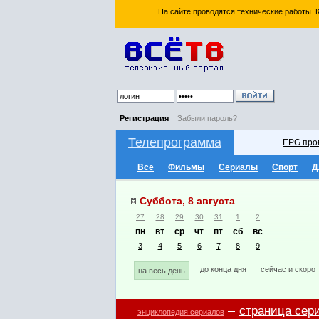
На сайте проводятся технические работы.
Регистрация
Забыли пароль?
Телепрограмма
EPG про
Все
Фильмы
Сериалы
Спорт
Д
Суббота, 8 августа
27
28
29
30
31
1
2
пн
вт
ср
чт
пт
сб
вс
3
4
5
6
7
8
9
до конца дня
сейчас и скоро
на весь день
страница сер
энциклопедия сериалов