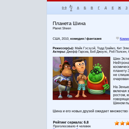
A-
0-9
А
Б
В
Г
Д
Е
Ж
З
Z
Планета Шина
Planet Sheen
США, 2010,
комедия / фантазия
Комме
Режиссер(ы):
Майк Гэсэуэй, Тодд Граймз, Кит Элко
Актеры:
Джефф Гарсиа, Боб Джоулс, Роб Полсен, 
Шин Эсте
Нейтрона
космичес
планету 
не слишк
очарован
На Зенью
включая 
ростом, 
говоряще
Шином пы
Шина и его новых друзей ожидает множество
Рейтинг сериала: 6.8
Проголосовало 4 человек