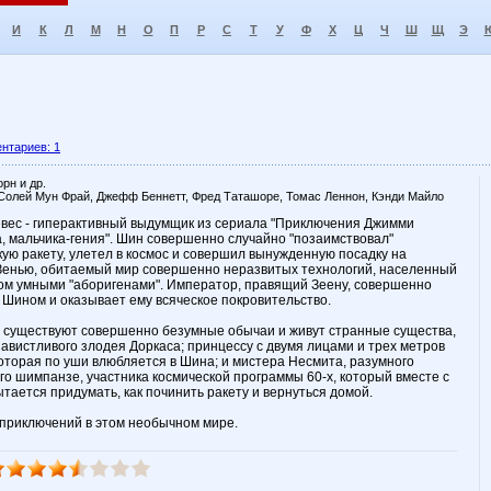
И
К
Л
М
Н
О
П
Р
С
Т
У
Ф
Х
Ц
Ч
Ш
Щ
Э
нтариев: 1
рн и др.
Солей Мун Фрай, Джефф Беннетт, Фред Таташоре, Томас Леннон, Кэнди Майло
вес - гиперактивный выдумщик из сериала "Приключения Джимми
, мальчика-гения". Шин совершенно случайно "позаимствовал"
кую ракету, улетел в космос и совершил вынужденную посадку на
Зенью, обитаемый мир совершенно неразвитых технологий, населенный
ом умными "аборигенами". Император, правящий Зеену, совершенно
 Шином и оказывает ему всяческое покровительство.
 существуют совершенно безумные обычаи и живут странные существа,
завистливого злодея Доркаса; принцессу с двумя лицами и трех метров
которая по уши влюбляется в Шина; и мистера Несмита, разумного
го шимпанзе, участника космической программы 60-х, который вместе с
тается придумать, как починить ракету и вернуться домой.
 приключений в этом необычном мире.