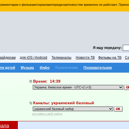
 Комментарии к фильмам/сериалам/передачам/новостям временно не работают. Принос
Я ищу передачу:
вайдерам
для iOS / Android
Телеканалы
Новости ТВ
Фильмы на ТВ
Се
ля детей
Музыка
Инфо
Развлечения
Познавательное
Время: 14:39
Каналы: украинский базовый
составить свой набор
иала