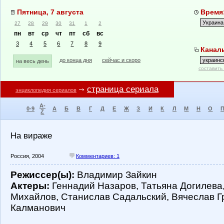
Пятница, 7 августа
Время:
27
28
29
30
31
1
2
пн
вт
ср
чт
пт
сб
вс
3
4
5
6
7
8
9
Каналы
до конца дня
сейчас и скоро
на весь день
составить
страница сериала
энциклопедия сериалов
A-
0-9
А
Б
В
Г
Д
Е
Ж
З
И
К
Л
М
Н
О
Z
На вираже
Россия, 2004
Комментариев: 1
Режиссер(ы):
Владимир Зайкин
Актеры:
Геннадий Назаров, Татьяна Догилева,
Михайлов, Станислав Садальский, Вячеслав Г
Калманович