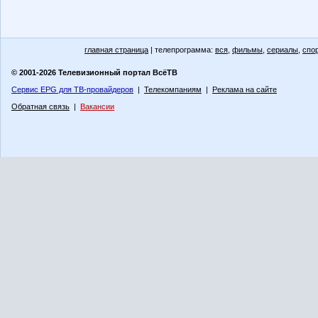
главная страница
| телепрограмма:
вся
,
фильмы
,
сериалы
,
спо
© 2001-2026 Телевизионный портал ВсёТВ
Сервис EPG для ТВ-провайдеров
|
Телекомпаниям
|
Реклама на сайте
Обратная связь
|
Вакансии