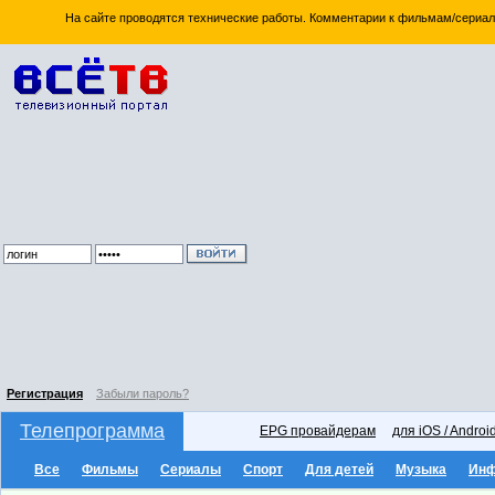
На сайте проводятся технические работы. Комментарии к фильмам/сериал
Регистрация
Забыли пароль?
Телепрограмма
EPG провайдерам
для iOS / Androi
Все
Фильмы
Сериалы
Спорт
Для детей
Музыка
Ин