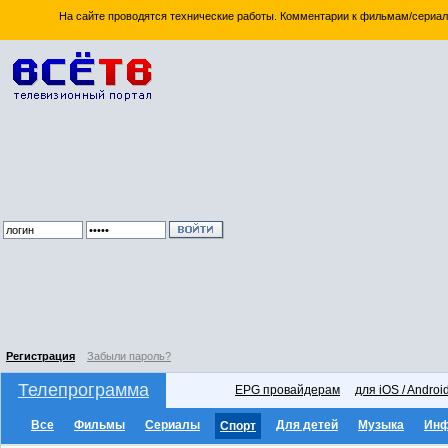
На сайте проводятся технические работы. Комментарии к фильмам/сериал
Регистрация
Забыли пароль?
Телепрограмма
EPG провайдерам
для iOS / Androi
Все
Фильмы
Сериалы
Для детей
Музыка
Ин
Спорт