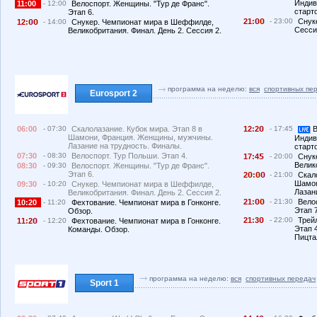
Индив
11:00
- 12:00
Велоспорт. Женщины. "Тур де Франс".
старт
Этап 6.
21:
- 23:00
Снуке
12:
- 14:00
Снукер. Чемпионат мира в Шеффилде,
Сесси
Великобритания. Финал. День 2. Сессия 2.
программа на неделю:
вся
спортивных пе
Eurosport 2
06:00
- 07:30
Скалолазание. Кубок мира. Этап 8 в
12:2
- 17:45
В
Шамони, Франция. Женщины, мужчины.
Индив
Лазание на трудность. Финалы.
старт
07:30
- 08:30
Велоспорт. Тур Польши. Этап 4.
17:4
- 20:00
Снук
Велик
08:30
- 09:30
Велоспорт. Женщины. "Тур де Франс".
Этап 6.
2
:
- 21:00
Скал
Шамон
09:30
- 10:20
Снукер. Чемпионат мира в Шеффилде,
Лазан
Великобритания. Финал. День 2. Сессия 2.
21:
- 21:30
Вело
10:20
- 11:20
Фехтование. Чемпионат мира в Гонконге.
Этап 7
Обзор.
21:3
- 22:00
Трейл
11:2
- 12:20
Фехтование. Чемпионат мира в Гонконге.
Этап 4
Команды. Обзор.
Пицта
программа на неделю:
вся
спортивных передач
Sport 1