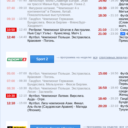
06:30
- 07:40
Автоспорт. World Challenge Europe. Этап
14:4
- 16:30
Футб
на трассе Маньи-Кур, Франция. Гонка 2.
Дауга
07:40
- 09:10
Фигурное катание. "Чемпионат 4-х
16:3
- 18:30
Футб
континентов" в Пекине, Китай.
Митъю
Показательные выступления.
18:3
- 21:10
Футб
09:10
- 10:50
Гандбол. Чемпионат Германии.
квали
Бундеслига. Фюхзе Берлин - Фленсбург-
(Слов
Хандевитт.
матч.
10:50
- 12:40
Регбилиг. Чемпионат Штатов в Австралии.
21:1
- 21:30
Смеш
Нью Саут Уэльс - Куинсленд. Матч 1.
21:3
- 23:30
Ф
12:4
- 14:40
Футбол. Чемпионат Польши. Экстракласа.
Экстр
Краковия - Погонь.
Пряма
программа на неделю:
вся
спортивных передач
Sport 2
05:00
- 07:00
Футбол. Чемпионат Польши. Экстракласа.
1
:
- 16:50
Футб
Краковия - Погонь.
квали
(Азер
07:00
- 08:30
Гандбол. Чемпионат Германии.
Первы
Бундеслига. Мельзунген - Фюхзе Берлин.
16:
- 18:40
Совр
08:30
- 10:30
Футбол. Чемпионат Польши. Экстракласа.
среди
Легия - Заглембе.
Женщи
10:30
- 12:10
Футбол. Чемпионат Латвии. Вирслига.
18:4
- 20:20
Ганд
Ауда - Огре.
Бунде
12:1
- 15:00
Футбол. Лига чемпионов Азии. Финал.
2
:2
- 22:10
Футб
Аль-Ахли (Саудовская Аравия) - Матида
Тукум
(Япония).
программа на неделю:
вся
с