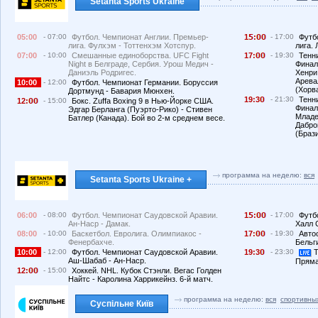
Setanta Sports Ukraine
05:00
- 07:00
Футбол. Чемпионат Англии. Премьер-
1
:
- 17:00
Футб
лига. Фулхэм - Тоттенхэм Хотспур.
лига.
07:00
- 10:00
Смешанные единоборства. UFC Fight
17:
- 19:30
Тенн
Night в Белграде, Сербия. Урош Медич -
Финал
Даниэль Родригес.
Хенри
Арева
10:00
- 12:00
Футбол. Чемпионат Германии. Боруссия
(Хорв
Дортмунд - Бавария Мюнхен.
19:3
- 21:30
Тенн
12:
- 15:00
Бокс. Zuffa Boxing 9 в Нью-Йорке США.
Финал
Эдгар Берланга (Пуэрто-Рико) - Стивен
Младе
Батлер (Канада). Бой во 2-м среднем весе.
Дабро
(Браз
программа на неделю:
вся
Setanta Sports Ukraine +
06:00
- 08:00
Футбол. Чемпионат Саудовской Аравии.
1
:
- 17:00
Футб
Ан-Наср - Дамак.
Халл 
08:00
- 10:00
Баскетбол. Евролига. Олимпиакос -
17:
- 19:30
Авто
Фенербахче.
Бельги
10:00
- 12:00
Футбол. Чемпионат Саудовской Аравии.
19:3
- 23:30
Т
Аш-Шабаб - Ан-Наср.
Пряма
12:
- 15:00
Хоккей. NHL. Кубок Стэнли. Вегас Голден
Найтс - Каролина Харрикейнз. 6-й матч.
программа на неделю:
вся
спортивны
Суспільне Київ