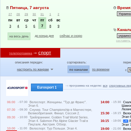
Пятница, 7 августа
Время:
27
28
29
30
31
1
2
пн
вт
ср
чт
пт
сб
вс
7
3
4
5
6
8
9
Каналы
до конца дня
сейчас и скоро
на весь день
составить
спорт
телепрограмма
описания передач:
сортировать:
пери
настроить по жанрам
по времени
по каналам
с
программа на неделю:
вся
спортивных пе
Eurosport 1
06:00
- 07:30
Велоспорт. Женщины. "Тур де Франс".
14:
- 15:30
Скал
Этап 6.
Шамон
Лазан
07:30
- 09:30
Снукер. Tour Championship в Манчестере,
Великобритания. Финал. Сессия 2.
1
:3
- 16:15
Вело
Этап 6
09:30
- 10:00
Трейлраннинг. Golden Trail World Series.
Этап 4. Salomon Pitz Alpine Glacier Trail в
16:1
- 19:00
В
Пицтале, Австрия. Обзор.
Этап 
10:00
- 11:00
Велоспорт. Тур Польши. Этап 4.
19:
- 21:00
Вело