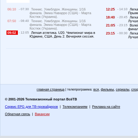
06:10
- 07:30
Теннис. Уимблдон. Женщины. 1/16
12:2
- 14:10
Легк
финала. Эмма Наварро (США) - Марта
Прыжк
Костюк (Украина).
18:4
- 20:45
Легка
07:50
- 08:40
Теннис. Уимблдон. Женщины. 1/16
Лучше
финала. Эмма Наварро (США) - Марта
21:
- 23:15
Воле
Костюк (Украина).
финал
09:02
- 12:05
Легкая атлетика. U20. Чемпионат мира в
23:1
- 00:30
Легка
Юджине, США. День 2. Вечерняя сессия.
Лучше
главная страница
| телепрограмма:
вся
,
фильмы
,
сериалы
,
спо
© 2001-2026 Телевизионный портал ВсёТВ
Сервис EPG для ТВ-провайдеров
|
Телекомпаниям
|
Реклама на сайте
Обратная связь
|
Вакансии