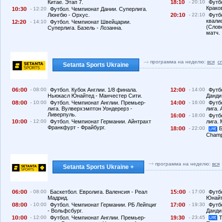
Китае. Этап 7.
18:1
- 20:10
Футб
Краков
1
:3
- 12:20
Футбол. Чемпионат Дании. Суперлига.
Люнгбю - Орхус.
2
:1
- 22:10
Футб
квали
12:2
- 14:10
Футбол. Чемпионат Швейцарии.
(Слов
Суперлига. Базель - Лозанна.
матч.
программа на неделю:
вся
с
Setanta Sports Ukraine
6:
- 08:00
Футбол. Кубок Англии. 1/8 финала.
12:
- 14:00
Футб
Ньюкасл Юнайтед - Манчестер Сити.
Данди
8:
- 10:00
Футбол. Чемпионат Англии. Премьер-
14:
- 16:00
Футб
лига. Вулверхэмптон Уондерерз -
лига. 
Ливерпуль.
16:
- 18:00
Футб
1
:
- 12:00
Футбол. Чемпионат Германии. Айнтрахт
лига.
Франкфурт - Фрайбург.
18:
- 22:00
Б
Champ
программа на неделю:
вся
Setanta Sports Ukraine +
6:
- 08:00
Баскетбол. Евролига. Валенсия - Реал
1
:
- 17:00
Футб
Мадрид.
Юнайт
8:
- 10:00
Футбол. Чемпионат Германии. РБ Лейпциг
17:
- 19:30
Футб
- Вольфсбург.
Данди
1
:
- 12:00
Футбол. Чемпионат Англии. Премьер-
19:3
- 23:45
Т