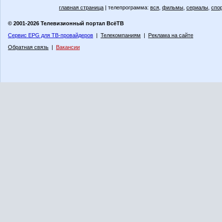
главная страница
| телепрограмма:
вся
,
фильмы
,
сериалы
,
спо
© 2001-2026 Телевизионный портал ВсёТВ
Сервис EPG для ТВ-провайдеров
|
Телекомпаниям
|
Реклама на сайте
Обратная связь
|
Вакансии