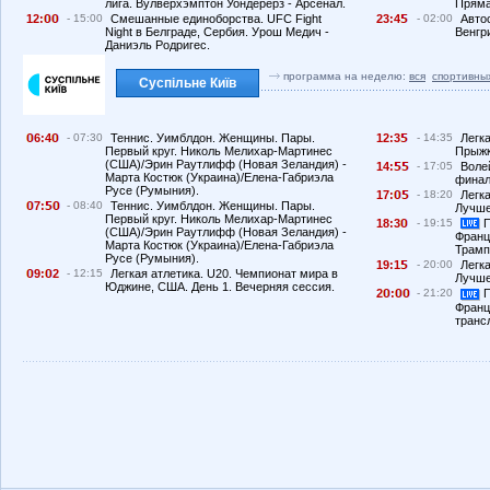
лига. Вулверхэмптон Уондерерз - Арсенал.
Пряма
12:
- 15:00
Смешанные единоборства. UFC Fight
23:4
- 02:00
Автос
Night в Белграде, Сербия. Урош Медич -
Венгри
Даниэль Родригес.
программа на неделю:
вся
спортивны
Суспільне Київ
6:4
- 07:30
Теннис. Уимблдон. Женщины. Пары.
12:3
- 14:35
Легк
Первый круг. Николь Мелихар-Мартинес
Прыжк
(США)/Эрин Раутлифф (Новая Зеландия) -
14:
- 17:05
Воле
Марта Костюк (Украина)/Елена-Габриэла
финал
Русе (Румыния).
17:
- 18:20
Легка
7:
- 08:40
Теннис. Уимблдон. Женщины. Пары.
Лучше
Первый круг. Николь Мелихар-Мартинес
18:3
- 19:15
П
(США)/Эрин Раутлифф (Новая Зеландия) -
Франц
Марта Костюк (Украина)/Елена-Габриэла
Трамп
Русе (Румыния).
19:1
- 20:00
Легка
9:
2
- 12:15
Легкая атлетика. U20. Чемпионат мира в
Лучше
Юджине, США. День 1. Вечерняя сессия.
2
:
- 21:20
П
Франц
транс