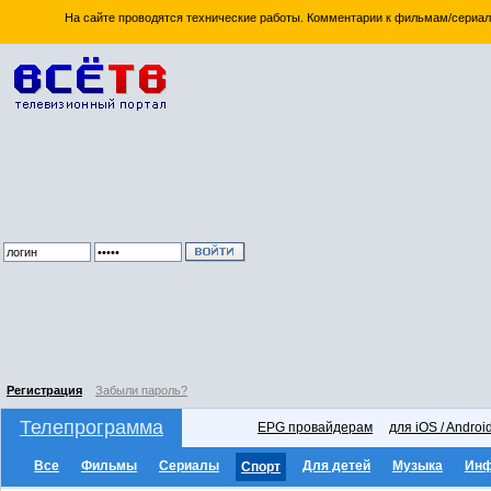
На сайте проводятся технические работы. Комментарии к фильмам/сериал
Регистрация
Забыли пароль?
Телепрограмма
EPG провайдерам
для iOS / Androi
Все
Фильмы
Сериалы
Для детей
Музыка
Ин
Спорт