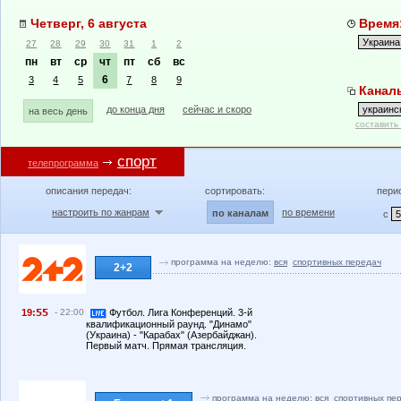
Четверг, 6 августа
Время:
27
28
29
30
31
1
2
пн
вт
ср
чт
пт
сб
вс
6
3
4
5
7
8
9
Каналы
до конца дня
сейчас и скоро
на весь день
составить
спорт
телепрограмма
описания передач:
сортировать:
пери
настроить по жанрам
по времени
по каналам
с
программа на неделю:
вся
спортивных передач
2+2
19:
- 22:00
Футбол. Лига Конференций. 3-й
квалификационный раунд. "Динамо"
(Украина) - "Карабах" (Азербайджан).
Первый матч. Прямая трансляция.
программа на неделю:
вся
спортивных пе