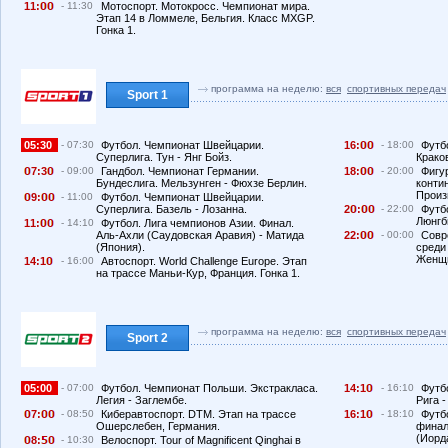
11:
- 11:30
Мотоспорт. Мотокросс. Чемпионат мира.
Этап 14 в Ломмеле, Бельгия. Класс MXGP.
Гонка 1.
программа на неделю:
вся
спортивных передач
Sport 1
05:30
- 07:30
Футбол. Чемпионат Швейцарии.
16:
- 18:00
Футб
Суперлига. Тун - Янг Бойз.
Краков
7:3
- 09:00
Гандбол. Чемпионат Германии.
18:
- 20:00
Фигу
Бундеслига. Мельзунген - Фюхзе Берлин.
конти
Произ
9:
- 11:00
Футбол. Чемпионат Швейцарии.
Суперлига. Базель - Лозанна.
2
:
- 22:00
Футб
Люнгб
11:
- 14:10
Футбол. Лига чемпионов Азии. Финал.
Аль-Ахли (Саудовская Аравия) - Матида
22:
- 00:00
Совр
(Япония).
среди
Женщи
14:1
- 16:00
Автоспорт. World Challenge Europe. Этап
на трассе Маньи-Кур, Франция. Гонка 1.
программа на неделю:
вся
спортивных передач
Sport 2
05:00
- 07:00
Футбол. Чемпионат Польши. Экстракласа.
14:1
- 16:10
Футб
Легия - Заглембе.
Рига -
7:
- 08:50
Киберавтоспорт. DTM. Этап на трассе
16:1
- 18:10
Футб
Ошерслебен, Германия.
финал
(Иорд
8:
- 10:30
Велоспорт. Tour of Magnificent Qinghai в