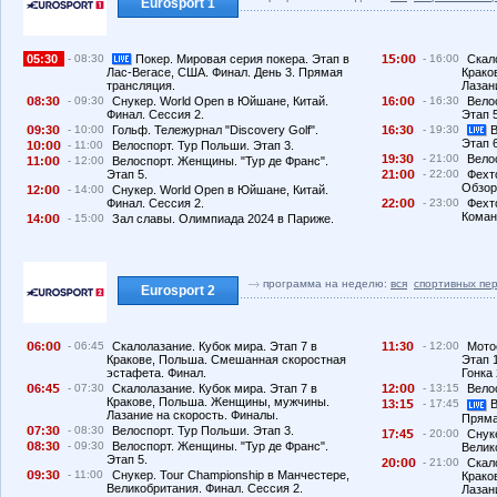
Eurosport 1
05:30
- 08:30
Покер. Мировая серия покера. Этап в
1
:
- 16:00
Скал
Крако
Лас-Вегасе, США. Финал. День 3. Прямая
Лазан
трансляция.
16:
- 16:30
Вело
8:3
- 09:30
Снукер. World Open в Юйшане, Китай.
Этап 5
Финал. Сессия 2.
16:3
- 19:30
В
9:3
- 10:00
Гольф. Тележурнал "Discovery Golf".
Этап 
1
:
- 11:00
Велоспорт. Тур Польши. Этап 3.
19:3
- 21:00
Вело
11:
- 12:00
Велоспорт. Женщины. "Тур де Франс".
Этап 5.
21:
- 22:00
Фехт
Обзор
12:
- 14:00
Снукер. World Open в Юйшане, Китай.
Финал. Сессия 2.
22:
- 23:00
Фехт
Коман
14:
- 15:00
Зал славы. Олимпиада 2024 в Париже.
программа на неделю:
вся
спортивных пе
Eurosport 2
6:
- 06:45
Скалолазание. Кубок мира. Этап 7 в
11:3
- 12:00
Мото
Кракове, Польша. Смешанная скоростная
Этап 
эстафета. Финал.
Гонка 
6:4
- 07:30
Скалолазание. Кубок мира. Этап 7 в
12:
- 13:15
Вело
Кракове, Польша. Женщины, мужчины.
13:1
- 17:45
В
Лазание на скорость. Финалы.
Пряма
7:3
- 08:30
Велоспорт. Тур Польши. Этап 3.
17:4
- 20:00
Снук
8:3
- 09:30
Велоспорт. Женщины. "Тур де Франс".
Велик
Этап 5.
2
:
- 21:00
Скал
9:3
- 11:00
Снукер. Tour Championship в Манчестере,
Крако
Великобритания. Финал. Сессия 2.
Лазан