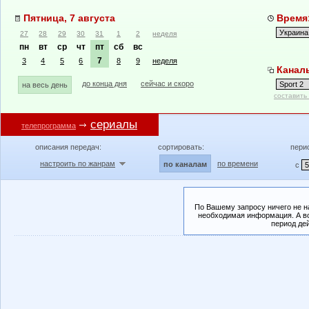
Пятница, 7 августа
Время:
27
28
29
30
31
1
2
неделя
пн
вт
ср
чт
пт
сб
вс
7
3
4
5
6
8
9
неделя
Каналы
до конца дня
сейчас и скоро
на весь день
составить
сериалы
телепрограмма
описания передач:
сортировать:
пери
настроить по жанрам
по времени
по каналам
с
По Вашему запросу ничего не н
необходимая информация. А во
период де