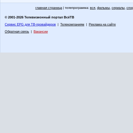
главная страница
| телепрограмма:
вся
,
фильмы
,
сериалы
,
спо
© 2001-2026 Телевизионный портал ВсёТВ
Сервис EPG для ТВ-провайдеров
|
Телекомпаниям
|
Реклама на сайте
Обратная связь
|
Вакансии