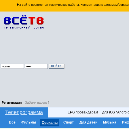
На сайте проводятся технические работы. Комментарии к фильмам/сериал
Регистрация
Забыли пароль?
Телепрограмма
EPG провайдерам
для iOS / Androi
Все
Фильмы
Спорт
Для детей
Музыка
Ин
Сериалы