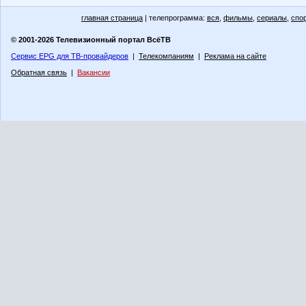
главная страница
| телепрограмма:
вся
,
фильмы
,
сериалы
,
спо
© 2001-2026 Телевизионный портал ВсёТВ
Сервис EPG для ТВ-провайдеров
|
Телекомпаниям
|
Реклама на сайте
Обратная связь
|
Вакансии