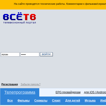
На сайте проводятся технические работы. Комментарии к фильмам/сериал
Регистрация
Забыли пароль?
Телепрограмма
EPG провайдерам
для iOS / Androi
Все
Фильмы
Сериалы
Спорт
Для детей
Музыка
Ин