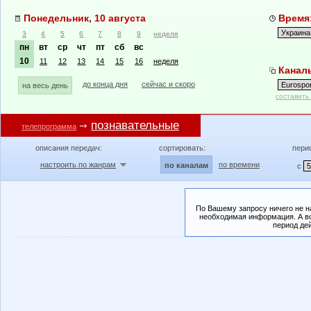
Понедельник, 10 августа
Время:
3
4
5
6
7
8
9
неделя
пн
вт
ср
чт
пт
сб
вс
10
11
12
13
14
15
16
неделя
Каналы
до конца дня
сейчас и скоро
на весь день
составить
познавательные
телепрограмма
описания передач:
сортировать:
пери
настроить по жанрам
по времени
по каналам
с
По Вашему запросу ничего не н
необходимая информация. А во
период де