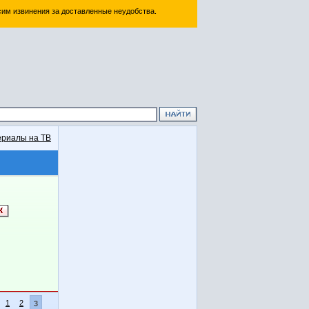
им извинения за доставленные неудобства.
риалы на ТВ
1
2
3