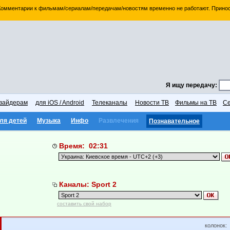
 Комментарии к фильмам/сериалам/передачам/новостям временно не работают. Принос
Я ищу передачу:
вайдерам
для iOS / Android
Телеканалы
Новости ТВ
Фильмы на ТВ
Се
ля детей
Музыка
Инфо
Развлечения
Познавательное
Время: 02:31
Каналы: Sport 2
составить свой набор
колонок: