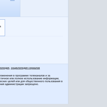
а
лопедия
,
энциклопедия сериалов
изменения в программе телеканалов и за
стичное или полное использование информации,
ческих целей или для общественного пользования в
ения администрации запрещено.