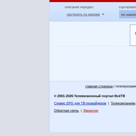
описания передач:
сортироват
настроить по жанрам
по кана
главная страница
| телепрограм
© 2001-2026 Телевизионный портал ВсёТВ
Сервис EPG для ТВ-провайдеров
|
Телекомпаниям
Обратная связь
|
Вакансии