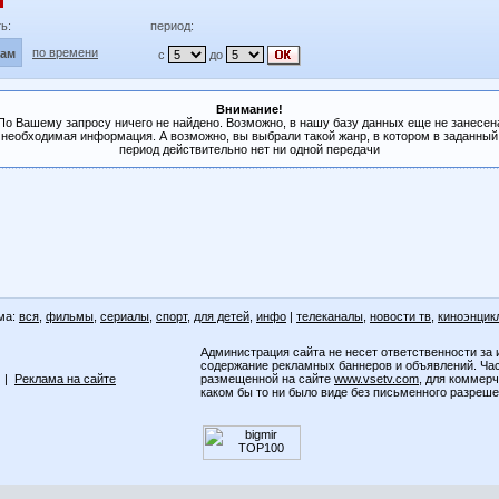
ь:
период:
по времени
лам
с
до
Внимание!
По Вашему запросу ничего не найдено. Возможно, в нашу базу данных еще не занесен
необходимая информация. А возможно, вы выбрали такой жанр, в котором в заданный
период действительно нет ни одной передачи
ма:
вся
,
фильмы
,
сериалы
,
спорт
,
для детей
,
инфо
|
телеканалы
,
новости тв
,
киноэнцик
Администрация сайта не несет ответственности за 
содержание рекламных баннеров и объявлений. Ча
|
Реклама на сайте
размещенной на сайте
www.vsetv.com
, для коммер
каком бы то ни было виде без письменного разреш