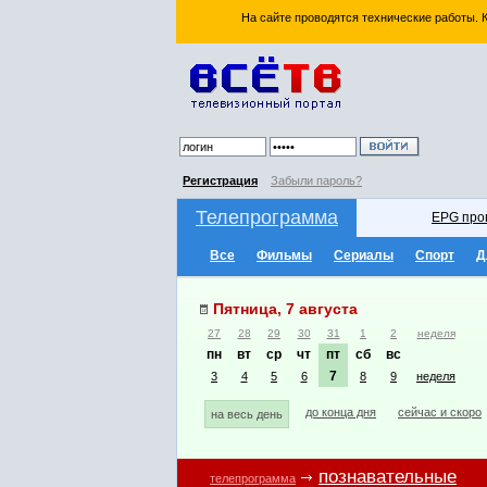
На сайте проводятся технические работы.
Регистрация
Забыли пароль?
Телепрограмма
EPG про
Все
Фильмы
Сериалы
Спорт
Д
Пятница, 7 августа
27
28
29
30
31
1
2
неделя
пн
вт
ср
чт
пт
сб
вс
7
3
4
5
6
8
9
неделя
до конца дня
сейчас и скоро
на весь день
познавательные
телепрограмма