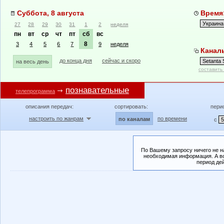
Суббота, 8 августа
Время:
27
28
29
30
31
1
2
неделя
пн
вт
ср
чт
пт
сб
вс
8
3
4
5
6
7
9
неделя
Каналы
до конца дня
сейчас и скоро
на весь день
составить
познавательные
телепрограмма
описания передач:
сортировать:
пери
настроить по жанрам
по времени
по каналам
с
По Вашему запросу ничего не н
необходимая информация. А во
период де