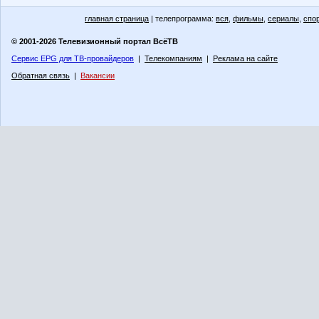
главная страница
| телепрограмма:
вся
,
фильмы
,
сериалы
,
спо
© 2001-2026 Телевизионный портал ВсёТВ
Сервис EPG для ТВ-провайдеров
|
Телекомпаниям
|
Реклама на сайте
Обратная связь
|
Вакансии