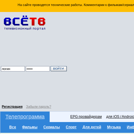
На сайте проводятся технические работы. Комментарии к фильмам/сериал
Регистрация
Забыли пароль?
Телепрограмма
EPG провайдерам
для iOS / Androi
Все
Фильмы
Сериалы
Спорт
Для детей
Музыка
Ин