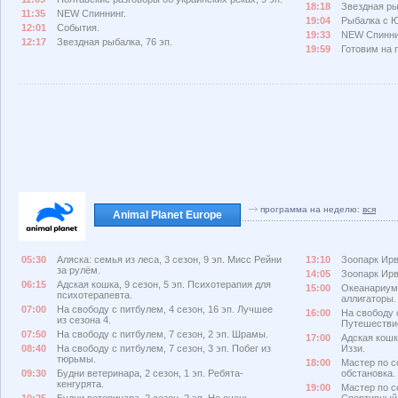
18:18
Звездная ры
11:35
NEW Спиннинг.
19:04
Рыбалка с Ю
12:01
События.
19:33
NEW Спиннин
12:17
Звездная рыбалка, 76 эп.
19:59
Готовим на п
программа на неделю:
вся
Animal Planet Europe
05:30
Аляска: семья из леса, 3 сезон, 9 эп. Мисс Рейни
13:10
Зоопарк Ирви
за рулём.
14:05
Зоопарк Ирви
06:15
Адская кошка, 9 сезон, 5 эп. Психотерапия для
15:00
Океанариум,
психотерапевта.
аллигаторы.
07:00
На свободу с питбулем, 4 сезон, 16 эп. Лучшее
16:00
На свободу с
из сезона 4.
Путешестви
07:50
На свободу с питбулем, 7 сезон, 2 эп. Шрамы.
17:00
Адская кошк
08:40
На свободу с питбулем, 7 сезон, 3 эп. Побег из
Иззи.
тюрьмы.
18:00
Мастер по с
09:30
Будни ветеринара, 2 сезон, 1 эп. Ребята-
обстановка.
кенгурята.
19:00
Мастер по с
10:25
Будни ветеринара, 2 сезон, 2 эп. Не очень
Спортивный