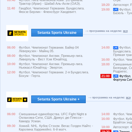
Трактор (Иран) - Шабаб Аль-Ахли (ОАЭ).
18:20
Автоспорт. 
11:40
Гандбол. Чемпионат Германии. Бундеслига.
19:00
Футбол.
Фюхзе Берлин - Фленсбург-Хандевитт.
Базель - Ту
программа на неделю:
вся
Setanta Sports Ukraine
06:00
Футбол. Чемпионат Германии. Байер 04
14:00
Футбол. 
Леверкузен - Майнц 05.
Бундеслига.
Прямая тра
08:00
Футбол. Чемпионат Англии. Премьер-лига.
Ливерпуль - Вест Хэм Юнайтед.
16:00
Футбол. Чем
10:00
Футбол. Чемпионат Англии. Премьер-лига.
18:00
Смешанные е
Ньюкасл Юнайтед - Эвертон.
Белграде, С
Родригес.
12:00
Футбол. Чемпионат Германии. 2-я Бундеслига.
Бохум - Герта.
21:00
Футбол.
Фортуна Сит
программа на неделю:
вся
Setanta Sports Ukraine +
06:00
Смешанные единоборства. UFC Fight Night в
14:00
Футбол. Чем
Оклахома-Сити, США. Дрикус дю Плесси -
16:00
Футбол. Куб
Камару Усман.
Брайтон энд
09:30
Хоккей. NHL. Кубок Стэнли. Вегас Голден Найтс -
18:00
Автоспорт. 
Каролина Харрикейнз. 6-й матч.
19:30
Теннис. 