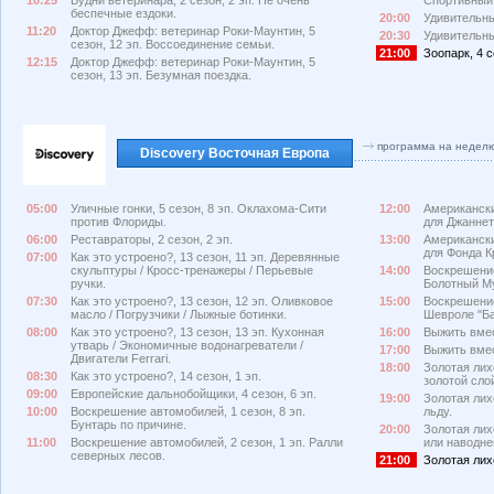
беспечные ездоки.
20:00
Удивительны
11:20
Доктор Джефф: ветеринар Роки-Маунтин, 5
20:30
Удивительны
сезон, 12 эп. Воссоединение семьи.
21:00
Зоопарк, 4 с
12:15
Доктор Джефф: ветеринар Роки-Маунтин, 5
сезон, 13 эп. Безумная поездка.
программа на недел
Discovery Восточная Европа
05:00
Уличные гонки, 5 сезон, 8 эп. Оклахома-Сити
12:00
Американски
против Флориды.
для Джаннет
06:00
Реставраторы, 2 сезон, 2 эп.
13:00
Американски
для Фонда К
07:00
Как это устроено?, 13 сезон, 11 эп. Деревянные
скульптуры / Кросс-тренажеры / Перьевые
14:00
Воскрешение
ручки.
Болотный Му
07:30
Как это устроено?, 13 сезон, 12 эп. Оливковое
15:00
Воскрешение
масло / Погрузчики / Лыжные ботинки.
Шевроле "Ба
08:00
Как это устроено?, 13 сезон, 13 эп. Кухонная
16:00
Выжить вмест
утварь / Экономичные водонагреватели /
17:00
Выжить вмест
Двигатели Ferrari.
18:00
Золотая лих
08:30
Как это устроено?, 14 сезон, 1 эп.
золотой сло
09:00
Европейские дальнобойщики, 4 сезон, 6 эп.
19:00
Золотая лих
10:00
Воскрешение автомобилей, 1 сезон, 8 эп.
льду.
Бунтарь по причине.
20:00
Золотая лих
11:00
Воскрешение автомобилей, 2 сезон, 1 эп. Ралли
или наводне
северных лесов.
21:00
Золотая лихо