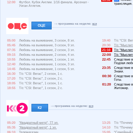
12:00
Футбол. Кубок Англии. 1/16 финала. Арсенал -
трансляция.
Уиган Атлетик.
программа на неделю:
вся
ОЦЕ
05:00
Любовь на выживание, 3 сезон, 8 эп.
19:40
Т/с "CSI: Вег
05:45
Любовь на выживание, 3 сезон, 9 эп.
20:30
Т/с "Мыслить
07:35
Любовь на выживание, 2 сезон, 3 эп.
21:10
Т/с "Мыслить
09:15
Любовь на выживание, 2 сезон, 4 эп.
22:
Т/с "Мыслить
10:55
Любовь на выживание, 1 сезон, 1 эп.
22:4
Следствие в
Подлая люб
12:40
Любовь на выживание, 1 сезон, 3 эп.
23:3
Следствие в
14:45
Любовь на выживание, 1 сезон, 5 эп.
Знаки.
16:30
Т/с "CSI: Вегас", 2 сезон, 1 с.
:3
Следствие в
17:20
Т/с "CSI: Вегас", 2 сезон, 2 с.
Готы.
18:05
Т/с "CSI: Вегас", 1 сезон, 1 с.
1:2
Следствие в
18:55
Т/с "CSI: Вегас", 1 сезон, 2 с.
Житомир.
программа на неделю:
вся
К2
05:20
"Квадратный метр", 77 эп.
13:25
Т/с "Почему
05:35
"Квадратный метр", 1 эп.
14:10
Т/с "Почему
06:10
Телемагазин.
15:05
"Семейный с