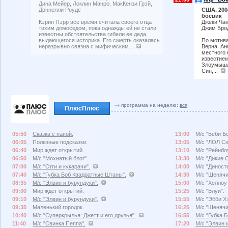
Дина Мейер, Локлин Манро, МакКензи Грэй,
Доннелли Роудс
США, 200
боевик
Кэрин Пэрр все время считала своего отца
Джеки Чан
тихим домоседом, пока однажды ей не стали
Джим Бро
известны обстоятельства гибели ее деда,
выдающегося историка. Его смерть оказалась
По мотив
неразрывно связна с мифическим...
Верна. Ан
местного
известием
Злоумышл
Син,...
программа на неделю:
вся
ПлюсПлюс
05:50
Сказка с папой.
13:00
М/с "Беби Бо
06:05
Полезные подсказки.
13:05
М/с "ЛОЛ Сю
06:40
Мир ждет открытий.
13:10
М/с "Рейнбо
06:50
М/с "Мохнатый блог".
13:30
М/с "Дикие 
07:00
М/с "Огги и кукарачи".
14:00
М/с "Диносте
07:40
М/с "Губка Боб Квадратные Штаны".
14:30
М/с "Щенячи
08:35
М/с "Элвин и бурундуки".
15:00
М/с "Хеллоу 
09:00
Мир ждет открытий.
15:25
М/с "Блуи".
09:10
М/с "Элвин и бурундуки".
15:55
М/с "Эбби Х
09:35
Маленький городок.
16:25
М/с "Щенячи
10:40
М/с "Суперкрылья: Джетт и его друзья".
16:55
М/с "Губка 
11:40
М/с "Свинка Пеппа".
17:20
М/с "Элвин 