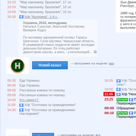
12:15
"Мир наизнанку. Бразилия", 17 эп.
Хью Джекм
Роксбург,
13:10
"Мир наизнанку. Бразилия", 18 эп.
14:05
"Мир наизнанку. Бразилия", 19 эп.
1888 год,
15:20
Х/ф "Катерина", 1-4 с.
то потеря
фрагменты
Украина, 2016, мелодрама
у него в 
Наталья Сумская, Анатолий Хостикоев,
выполняет
Валерия Ходос
По мотивам одноимённой поэмы Тараса
Шевченко. Село Шуляки, Черкасская область.
В уважаемой семье педагогов живёт молодая
девушка Катерина. Её отец работает
директором школы, а мать - учительницей...
программа на неделю:
вся
Новий канал
05:35
Еда Украины.
16:55
Х/ф "Охо
ужас".
06:55
Еда Украины.
19:00
Х/ф "Асте
08:05
Рассмеши комика по-новому.
21:05
Х/ф "Нео
09:00
Рассмеши комика по-новому.
23:2
П
10:00
Кто сверху?.
Перерождени
11:50
Х/ф "Охотники за привидениями".
:
Обращение 
14:30
Х/ф "Охотники за привидениями:
:1
П
Наследники".
Перерождени
программа на неделю:
вся