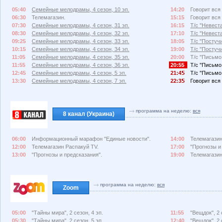
05:40
Семейные мелодрамы, 4 сезон, 10 эп.
14:20
Говорит вся 
06:30
Телемагазин.
15:15
Говорит вся 
07:30
Семейные мелодрамы, 4 сезон, 31 эп.
16:15
Т/с "Невеста
08:30
Семейные мелодрамы, 4 сезон, 32 эп.
17:10
Т/с "Невеста
09:25
Семейные мелодрамы, 4 сезон, 33 эп.
18:05
Т/с "Постучи
10:15
Семейные мелодрамы, 4 сезон, 34 эп.
19:00
Т/с "Постучи
11:05
Семейные мелодрамы, 4 сезон, 35 эп.
20:00
Т/с "Письмо 
11:55
Семейные мелодрамы, 4 сезон, 36 эп.
20:55
Т/с "Письмо 
12:45
Семейные мелодрамы, 4 сезон, 5 эп.
21:4
Т/с "Письмо 
13:30
Семейные мелодрамы, 4 сезон, 7 эп.
22:3
Говорит вся 
программа на неделю:
вся
8 канал (Украина)
06:00
Информационный марафон "Единые новости".
14:00
Телемагазин
12:00
Телемагазин Распакуй TV.
17:00
"Прогнозы и
13:00
"Прогнозы и предсказания".
19:00
Телемагазин
программа на неделю:
вся
Zoom
05:00
"Тайны мира", 2 сезон, 4 эп.
11:55
"Вещдок", 2 
05:30
"Тайны мира", 2 сезон, 5 эп.
12:40
"Вещдок", 2 