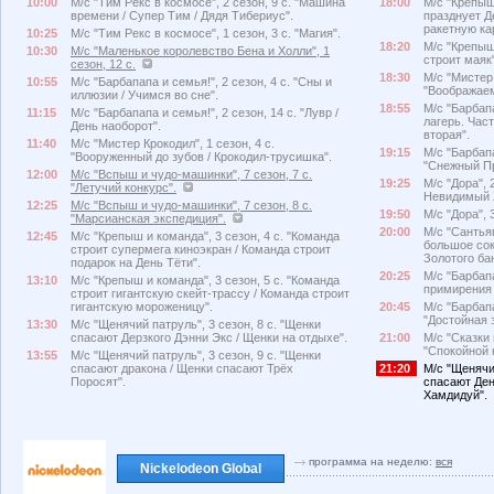
10:00
М/с "Тим Рекс в космосе", 2 сезон, 9 с. "Машина
18:00
М/с "Крепыш 
времени / Супер Тим / Дядя Тибериус".
празднует Д
ракетную ка
10:25
М/с "Тим Рекс в космосе", 1 сезон, 3 с. "Магия".
18:20
М/с "Крепыш 
10:30
М/с "Маленькое королевство Бена и Холли", 1
строит маяк"
сезон, 12 с.
18:30
М/с "Мистер 
10:55
М/с "Барбапапа и семья!", 2 сезон, 4 с. "Сны и
"Воображаем
иллюзии / Учимся во сне".
18:55
М/с "Барбапа
11:15
М/с "Барбапапа и семья!", 2 сезон, 14 с. "Лувр /
лагерь. Част
День наоборот".
вторая".
11:40
М/с "Мистер Крокодил", 1 сезон, 4 с.
19:15
М/с "Барбапа
"Вооруженный до зубов / Крокодил-трусишка".
"Снежный Пр
12:00
М/с "Вспыш и чудо-машинки", 7 сезон, 7 с.
19:25
М/с "Дора", 
"Летучий конкурс".
Невидимый 
12:25
М/с "Вспыш и чудо-машинки", 7 сезон, 8 с.
19:50
М/с "Дора", 
"Марсианская экспедиция".
20:00
М/с "Сантьяг
12:45
М/с "Крепыш и команда", 3 сезон, 4 с. "Команда
большое сок
строит супермега киноэкран / Команда строит
Золотого ба
подарок на День Тёти".
20:25
М/с "Барбапа
13:10
М/с "Крепыш и команда", 3 сезон, 5 с. "Команда
примирения 
строит гигантскую скейт-трассу / Команда строит
гигантскую мороженицу".
20:45
М/с "Барбапа
"Достойная 
13:30
М/с "Щенячий патруль", 3 сезон, 8 с. "Щенки
спасают Дерзкого Дэнни Экс / Щенки на отдыхе".
21:00
М/с "Сказки 
"Спокойной н
13:55
М/с "Щенячий патруль", 3 сезон, 9 с. "Щенки
спасают дракона / Щенки спасают Трёх
21:20
М/с "Щенячий
Поросят".
спасают Ден
Хамдидуй".
программа на неделю:
вся
Nickelodeon Global