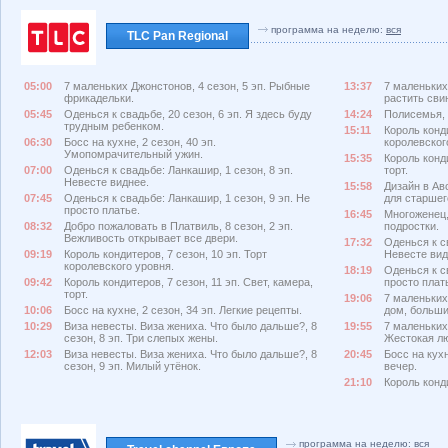
программа на неделю:
вся
TLC Pan Regional
05:00
7 маленьких Джонстонов, 4 сезон, 5 эп. Рыбные
13:37
7 маленьких 
фрикадельки.
растить сви
05:45
Оденься к свадьбе, 20 сезон, 6 эп. Я здесь буду
14:24
Полисемья, 
трудным ребенком.
15:11
Король конди
06:30
Босс на кухне, 2 сезон, 40 эп.
королевског
Умопомрачительный ужин.
15:35
Король конди
07:00
Оденься к свадьбе: Ланкашир, 1 сезон, 8 эп.
торт.
Невесте виднее.
15:58
Дизайн в Ав
07:45
Оденься к свадьбе: Ланкашир, 1 сезон, 9 эп. Не
для старшег
просто платье.
16:45
Многоженец,
08:32
Добро пожаловать в Платвиль, 8 сезон, 2 эп.
подростки.
Вежливость открывает все двери.
17:32
Оденься к св
09:19
Король кондитеров, 7 сезон, 10 эп. Торт
Невесте вид
королевского уровня.
18:19
Оденься к с
09:42
Король кондитеров, 7 сезон, 11 эп. Свет, камера,
просто плат
торт.
19:06
7 маленьких
10:06
Босс на кухне, 2 сезон, 34 эп. Легкие рецепты.
дом, больш
10:29
Виза невесты. Виза жениха. Что было дальше?, 8
19:55
7 маленьких 
сезон, 8 эп. Три слепых жены.
Жестокая л
12:03
Виза невесты. Виза жениха. Что было дальше?, 8
20:45
Босс на кухн
сезон, 9 эп. Милый утёнок.
вечер.
21:10
Король конди
программа на неделю:
вся