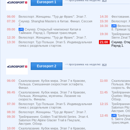
программа на неделю:
вся
Eurosport 1
06:00
Велоспорт. Женщины. "Тур де Франс". Этап 7.
14:30
Фехтование.
07:30
Снукер. Shanghai Masters в Китае. Финал. Сессия
15:30
Велоспорт. 
2.
16:30
Велоспор
09:00
Снукер. Открытый чемпионат Китая в
8. Прямая т
Тайюане. Раунд 1. Прямая трансляция.
19:30
Трейлраннинг
12:30
Велоспорт. Женщины. "Тур де Франс". Этап 7.
Sierre Zinal
13:30
Велоспорт. Тур Польши. Этап 5. Индивидуальная
21:00
Снукер. Отк
гонка с раздельным стартом.
Раунд 1.
программа на неделю:
вся
Eurosport 2
06:00
Скалолазание. Кубок мира. Этап 7 в Кракове,
11:00
Скалолазани
Польша. Смешанная скоростная эстафета.
Польша. Же
Финал.
скорость. Ф
06:45
Скалолазание. Кубок мира. Этап 7 в Кракове,
11:45
Трейлраннинг
Польша. Женщины, мужчины. Лазание на
Quebec Mega
скорость. Финалы.
Обзор.
07:30
Велоспорт. Тур Польши. Этап 5. Индивидуальная
12:15
Трейлраннинг
гонка с раздельным стартом.
Salomon Pitz 
Австрия. Об
08:30
Велоспорт. Женщины. "Тур де Франс". Этап 7.
12:45
Трейлран
09:30
Трейлраннинг. Golden Trail World Series. Этап 4.
5. Sierre Zi
Salomon Pitz Alpine Glacier Trail в Пицтале,
трансляция.
Австрия. Обзор.
10:00
Скалолазание. Кубок мира. Этап 7 в Кракове,