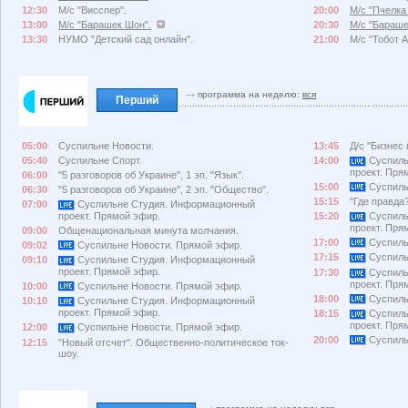
12:30
М/с "Висспер".
20:00
М/с "Пчелка
13:00
М/с "Барашек Шон".
20:30
М/с "Бараше
13:30
НУМО "Детский сад онлайн".
21:00
М/с "Тобот А
программа на неделю:
вся
Перший
05:00
Суспильне Новости.
13:45
Д/с "Бизнес 
05:40
Суспильне Спорт.
14:00
Суспиль
проект. Пря
06:00
"5 разговоров об Украине", 1 эп. "Язык".
15:00
Суспиль
06:30
"5 разговоров об Украине", 2 эп. "Общество".
15:15
"Где правда?
07:00
Суспильне Студия. Информационный
проект. Прямой эфир.
15:20
Суспиль
проект. Пря
09:00
Общенациональная минута молчания.
17:00
Суспиль
09:02
Суспильне Новости. Прямой эфир.
17:15
Суспиль
09:10
Суспильне Студия. Информационный
проект. Прямой эфир.
17:30
Суспиль
проект. Пря
10:00
Суспильне Новости. Прямой эфир.
18:00
Суспиль
10:10
Суспильне Студия. Информационный
проект. Прямой эфир.
18:15
Суспиль
проект. Пря
12:00
Суспильне Новости. Прямой эфир.
20:00
Суспиль
12:15
"Новый отсчет". Общественно-политическое ток-
шоу.