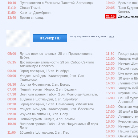
10:10
Путешествия с Евгением Панютой: Заграница.
19:40
Время в пох
11:10
Cheap Travel.
20:05
Таня Кудряш
билета.
11:50
Капитан Дземброня.
21:15
Двухколесны
13:40
Время в поход.
программа на неделю:
вся
Travelxp HD
05:00
Лучше всех остальных, 28 эп. Приключения в
11:30
Город-праздн
Дубае.
12:00
Увидеть мой
05:15
Достопримечательности, 29 эп. Собор Святого
12:30
Изучая Шри-
Александра Невского.
13:00
Пеший туриз
05:30
Город-праздник, 15 эп. Инсбрук.
13:30
Вне поля зре
06:00
Увидеть мой дом. Калифорния, 2 эп. Сан-
14:00
10 дней в Ш
Франциско.
14:30
Лучшие отел
06:30
Изучая Филиппины, 2 эп. Богол.
15:00
Увидеть мой
07:00
Пеший туризм. Индия, 2 эп. Бадами.
15:30
Изучая Шри-
07:30
Вне поля зрения. Габон, 2 эп. Монтс-де-Кристаль.
16:00
Пеший туриз
08:00
10 дней в Шотландии, 1 эп. Эдинбург.
Аллеппей.
08:30
Город-праздник, 12 эп. Самарканд, Узбекистан.
16:30
Омытые море
09:00
Увидеть мой дом. Калифорния, 3 эп. Йосемити.
17:00
10 дней в Ш
09:30
Изучая Филиппины, 3 эп. Себу.
17:30
Лучшие отел
10:00
Пеший туризм. Индия, 3 эп. Хампи.
18:00
Курорты мир
10:30
Вне поля зрения. Габон, 3 эп. Национальный парк
18:30
Изучая Шри-Л
Лопе.
19:00
Пеший туриз
11:00
10 дней в Шотландии, 2 эп. Перт.
19:30
Омытые море