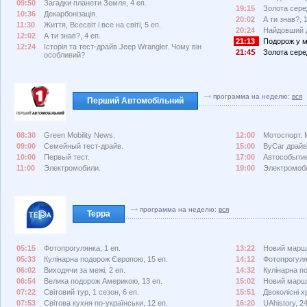
09:50
Загадки планети Земля, 4 еп.
19:15
Золота сере
10:36
Декарбонізація.
20:02
А ти знав?, 
11:30
Життя, Всесвіт і все на світі, 5 еп.
20:24
Найдовший д
12:02
А ти знав?, 4 еп.
21:13
Подорож у м
12:24
Історія та тест-драйв Jeep Wrangler. Чому він
21:4
Золота сере
особливий?
программа на неделю:
вся
Перший Автомобільний
08:30
Green Mobility News.
12:00
Мотоспорт. 
09:00
Семейный тест-драйв.
15:00
ByCar драйв
10:00
Первый тест.
17:00
Автособыти
11:00
Электромобили.
19:00
Электромоб
программа на неделю:
вся
Терра
05:15
Фотопрогулянка, 1 еп.
13:22
Новий маршр
05:33
Кулінарна подорож Європою, 15 еп.
14:12
Фотопрогуля
06:02
Виходячи за межі, 2 еп.
14:32
Кулінарна п
06:54
Велика подорож Америкою, 13 еп.
15:02
Новий маршр
07:22
Світовий тур, 1 сезон, 6 еп.
15:51
Двоколісні хр
07:53
Світова кухня по-українськи, 12 еп.
16:20
UAhistory, 24