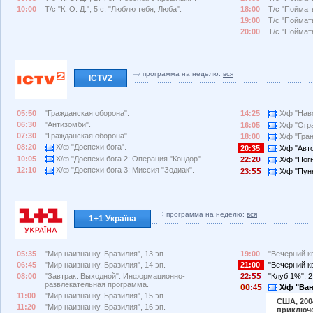
10:00
Т/с "К. О. Д.", 5 с. "Люблю тебя, Люба".
18:00
Т/с "Поймать
19:00
Т/с "Поймать
20:00
Т/с "Поймать
программа на неделю:
вся
ICTV2
05:50
"Гражданская оборона".
14:25
Х/ф "Нав
06:30
"Антизомби".
16:05
Х/ф "Огра
07:30
"Гражданская оборона".
18:00
Х/ф "Гран
08:20
Х/ф "Доспехи бога".
20:35
Х/ф "Авто
10:05
Х/ф "Доспехи бога 2: Операция "Кондор".
22:2
Х/ф "Погн
12:10
Х/ф "Доспехи бога 3: Миссия "Зодиак".
23:
Х/ф "Пунк
программа на неделю:
вся
1+1 Україна
05:35
"Мир наизнанку. Бразилия", 13 эп.
19:00
"Вечерний кв
06:45
"Мир наизнанку. Бразилия", 14 эп.
21:00
"Вечерний кв
08:00
"Завтрак. Выходной". Информационно-
22:
"Клуб 1%", 2
развлекательная программа.
:4
Х/ф "Ван
11:00
"Мир наизнанку. Бразилия", 15 эп.
США, 2004
11:20
"Мир наизнанку. Бразилия", 16 эп.
приключ