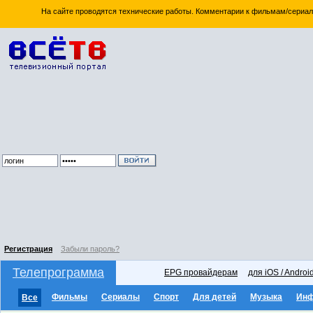
На сайте проводятся технические работы. Комментарии к фильмам/сериал
Регистрация
Забыли пароль?
Телепрограмма
EPG провайдерам
для iOS / Androi
Фильмы
Сериалы
Спорт
Для детей
Музыка
Ин
Все