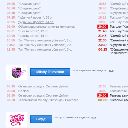
06:25
"Сладкая дача".
15:55
"Семейный с
06:50
"Сладкая дача".
16:45
"Судебные д
07:10
"Сладкая дача".
17:30
"Судебные д
07:25
"уДачный проект", 35 эп.
18:15
Ток-шоу "Кас
08:05
"уДачный проект", 14 эп.
19:05
Ток-шоу "Кас
09:00
Общенациональная минута молчания.
20:00
Ток-шоу "Кас
09:01
"Шесть соток", 12 эп.
21:4
Ток-шоу "Ка
10:00
"Шесть соток", 18 эп.
21:4
"Семейный с
10:55
Т/с "Почему женщины убивают", 1 с.
22:3
"Семейный с
11:50
Т/с "Почему женщины убивают", 2 с.
23:3
"Судебные д
12:35
Т/с "Почему женщины убивают", 3 с.
:2
"Обращение
Зеленского"
программа на неделю:
вся
Milady Television
05:15
От первого лица с Сергеем Дойко.
12:00
Телемагазин
05:50
На часі.
16:00
Телемагазин
06:30
От первого лица с Сергеем Дойко.
20:00
Телемагазин
07:20
Телемагазин MiLady / Фазенда / Provence.
:
Киевский ка
программа на неделю:
вся
Бігуді