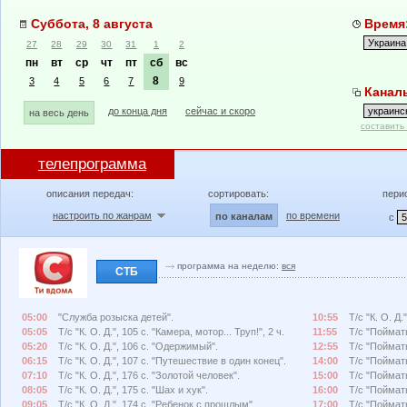
Суббота, 8 августа
Время:
27
28
29
30
31
1
2
пн
вт
ср
чт
пт
сб
вс
8
3
4
5
6
7
9
Каналы
до конца дня
сейчас и скоро
на весь день
составить
телепрограмма
описания передач:
сортировать:
пери
настроить по жанрам
по времени
по каналам
с
программа на неделю:
вся
СТБ
05:00
"Служба розыска детей".
10:55
Т/с "К. О. Д
05:05
Т/с "К. О. Д.", 105 с. "Камера, мотор... Труп!", 2 ч.
11:55
Т/с "Поймать
05:20
Т/с "К. О. Д.", 106 с. "Одержимый".
12:55
Т/с "Поймать
06:15
Т/с "К. О. Д.", 107 с. "Путешествие в один конец".
14:00
Т/с "Поймать
07:10
Т/с "К. О. Д.", 176 с. "Золотой человек".
15:00
Т/с "Поймать
08:05
Т/с "К. О. Д.", 175 с. "Шах и хук".
16:00
Т/с "Поймать
09:05
Т/с "К. О. Д.", 174 с. "Ребенок с прошлым".
17:00
Т/с "Поймать