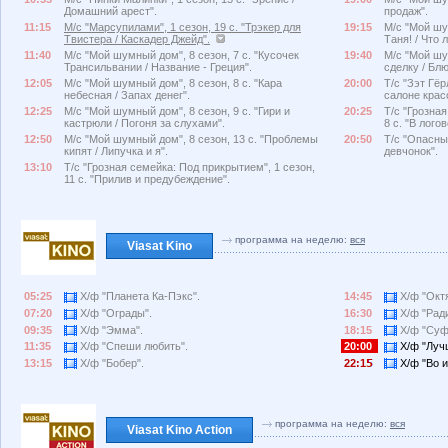
Домашний арест".
продаж".
11:15
М/с "Марсупилами", 1 сезон, 19 с. "Трэкер для
19:15
М/с "Мой шу
Твистера / Каскадер Джейд".
Таня! / Что 
11:40
М/с "Мой шумный дом", 8 сезон, 7 с. "Кусочек
19:40
М/с "Мой шу
Трансильвании / Название - Греция".
сделку / Бл
12:05
М/с "Мой шумный дом", 8 сезон, 8 с. "Кара
20:00
Т/с "Зэт Гёр
небесная / Запах денег".
салоне крас
12:25
М/с "Мой шумный дом", 8 сезон, 9 с. "Гири и
20:25
Т/с "Грозна
кастрюли / Погоня за слухами".
8 с. "В лого
12:50
М/с "Мой шумный дом", 8 сезон, 13 с. "Проблемы
20:50
Т/с "Опасный
кипят / Липучка и я".
девчонок".
13:10
Т/с "Грозная семейка: Под прикрытием", 1 сезон,
11 с. "Прилив и предубеждение".
программа на неделю:
вся
Viasat Kino
05:25
Х/ф "Планета Ка-Пэкс".
14:45
Х/ф "Октя
07:20
Х/ф "Ограды".
16:30
Х/ф "Ради
09:35
Х/ф "Эмма".
18:15
Х/ф "Суф
11:35
Х/ф "Спеши любить".
20:00
Х/ф "Луч
13:15
Х/ф "Бобер".
22:1
Х/ф "Во и
программа на неделю:
вся
Viasat Kino Action