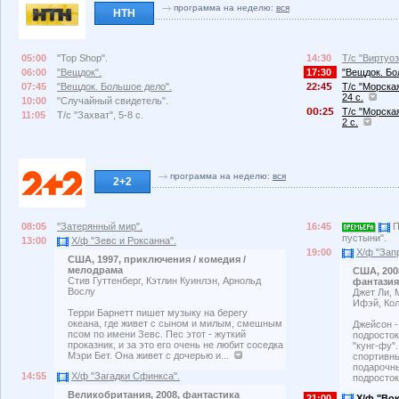
программа на неделю:
вся
НТН
05:00
"Top Shop".
14:30
Т/с "Виртуоз
06:00
"Вещдок".
17:30
"Вещдок. Бо
07:45
"Вещдок. Большое дело".
22:4
Т/с "Морская
24 с.
10:00
"Случайный свидетель".
:2
Т/с "Морская
11:05
Т/с "Захват", 5-8 с.
2 с.
программа на неделю:
вся
2+2
08:05
"Затерянный мир".
16:45
П
пустыни".
13:00
Х/ф "Зевс и Роксанна".
19:00
Х/ф "Зап
США, 1997, приключения / комедия /
мелодрама
США, 200
Стив Гуттенберг, Кэтлин Куинлэн, Арнольд
фантазия
Вослу
Джет Ли, 
Ифэй, Ко
Терри Барнетт пишет музыку на берегу
океана, где живет с сыном и милым, смешным
Джейсон 
псом по имени Зевс. Пес этот - жуткий
подросток
проказник, и за это его очень не любит соседка
"кунг-фу"
Мэри Бет. Она живет с дочерью и...
спортивны
подарочн
14:55
Х/ф "Загадки Сфинкса".
подросток
Великобритания, 2008, фантастика
21:00
Х/ф "Вок