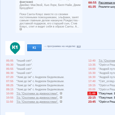
фантазия
:
Рассмеши ко
Джеймс МакЭвой, Хью Лори, Билл Найи, Джим
1:3
Реалити-шоу
Броудбент
Пока Санта-Клаус вместе со своими
постоянными помощниками, эльфами, занят
самым главным делом накануне Рождества -
доставкой подарков, его старший сын, Стив
Клаус, спит и видит себя в образе Санты. А...
программа на неделю:
вся
К1
05:05
"Інший світ".
12:40
Т/с "Охотни
05:30
"Інший світ".
13:35
"Орёл и Реш
05:55
"Інший світ".
14:00
"Андрей пут
06:30
"Інший світ".
15:30
"Андрей пут
07:20
"Хижі до їжі" с Андреем Бедняковым.
16:30
"Андрей пут
07:55
"Хижі до їжі" с Андреем Бедняковым.
17:40
"Світ_огляд
08:25
"Хижі до їжі" с Андреем Бедняковым.
19:15
"Орёл и Реш
09:15
"Хижі до їжі" с Андреем Бедняковым.
20:05
"Орёл и Реш
10:00
Т/с "Охотники за древностями".
21:00
"Покутные. 
10:55
Т/с "Охотники за древностями".
22:1
"Покутные. 
11:50
Т/с "Охотники за древностями".
23:4
"Орёл и Реш