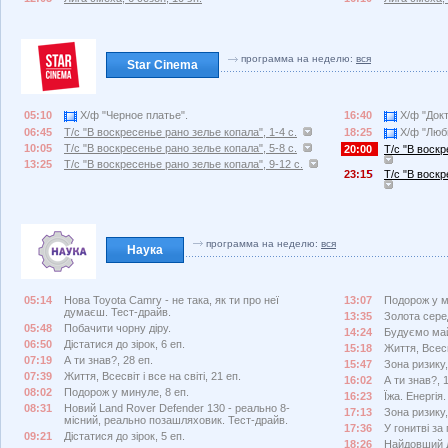
программа на неделю:
вся
Star Cinema
05:10
Х/ф "Черное платье".
16:40
Х/ф "Докт
06:45
Т/с "В воскресенье рано зелье копала", 1-4 с.
18:25
Х/ф "Люб
10:05
Т/с "В воскресенье рано зелье копала", 5-8 с.
20:00
Т/с "В воскр
13:25
Т/с "В воскресенье рано зелье копала", 9-12 с.
23:1
Т/с "В воскр
программа на неделю:
вся
Наука
05:14
Нова Toyota Camry - не така, як ти про неї
13:07
Подорож у м
думаєш. Тест-драйв.
13:35
Золота сере
05:48
Побачити чорну діру.
14:24
Будуємо май
06:50
Дістатися до зірок, 6 еп.
15:18
Життя, Всесві
07:19
А ти знав?, 28 еп.
15:47
Зона ризику,
07:39
Життя, Всесвіт і все на світі, 21 еп.
16:02
А ти знав?, 
08:02
Подорож у минуле, 8 еп.
16:23
Їжа. Енергія.
08:31
Новий Land Rover Defender 130 - реально 8-
17:13
Зона ризику,
місний, реально позашляховик. Тест-драйв.
17:36
У гонитві за
09:21
Дістатися до зірок, 5 еп.
18:26
Найдовший д