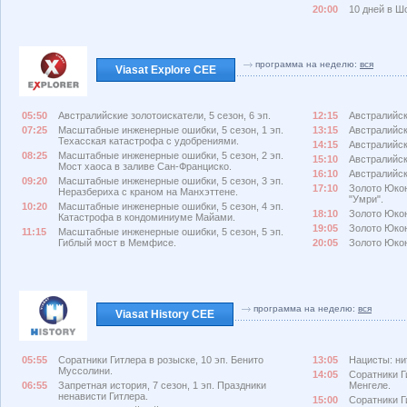
20:00
10 дней в Ш
программа на неделю:
вся
Viasat Explore CEE
05:50
Австралийские золотоискатели, 5 сезон, 6 эп.
12:15
Австралийски
07:25
Масштабные инженерные ошибки, 5 сезон, 1 эп.
13:15
Австралийски
Техасская катастрофа с удобрениями.
14:15
Австралийски
08:25
Масштабные инженерные ошибки, 5 сезон, 2 эп.
15:10
Австралийски
Мост хаоса в заливе Сан-Франциско.
16:10
Австралийски
09:20
Масштабные инженерные ошибки, 5 сезон, 3 эп.
17:10
Золото Юкона
Неразбериха с краном на Манхэттене.
"Умри".
10:20
Масштабные инженерные ошибки, 5 сезон, 4 эп.
18:10
Золото Юкона
Катастрофа в кондоминиуме Майами.
19:05
Золото Юкон
11:15
Масштабные инженерные ошибки, 5 сезон, 5 эп.
Гиблый мост в Мемфисе.
20:05
Золото Юкон
программа на неделю:
вся
Viasat History CEE
05:55
Соратники Гитлера в розыске, 10 эп. Бенито
13:05
Нацисты: нит
Муссолини.
14:05
Соратники Г
06:55
Запретная история, 7 сезон, 1 эп. Праздники
Менгеле.
ненависти Гитлера.
15:00
Соратники Ги