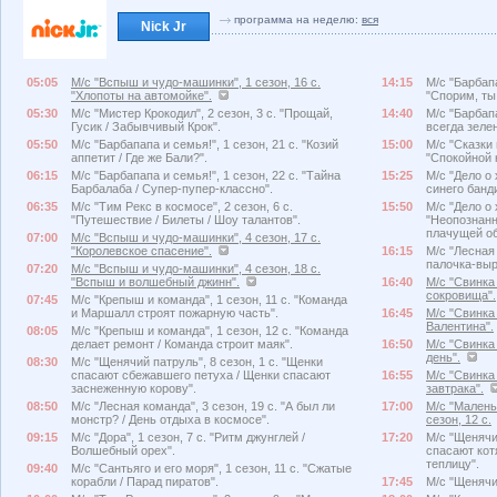
программа на неделю:
вся
Nick Jr
05:05
М/с "Вспыш и чудо-машинки", 1 сезон, 16 с.
14:15
М/с "Барбапа
"Хлопоты на автомойке".
"Спорим, ты
05:30
М/с "Мистер Крокодил", 2 сезон, 3 с. "Прощай,
14:40
М/с "Барбапа
Гусик / Забывчивый Крок".
всегда зелен
05:50
М/с "Барбапапа и семья!", 1 сезон, 21 с. "Козий
15:00
М/с "Сказки 
аппетит / Где же Бали?".
"Спокойной 
06:15
М/с "Барбапапа и семья!", 1 сезон, 22 с. "Тайна
15:25
М/с "Дело о 
Барбалаба / Супер-пупер-классно".
синего банд
06:35
М/с "Тим Рекс в космосе", 2 сезон, 6 с.
15:50
М/с "Дело о 
"Путешествие / Билеты / Шоу талантов".
"Неопознанн
плачущей об
07:00
М/с "Вспыш и чудо-машинки", 4 сезон, 17 с.
"Королевское спасение".
16:15
М/с "Лесная 
палочка-выр
07:20
М/с "Вспыш и чудо-машинки", 4 сезон, 18 с.
"Вспыш и волшебный джинн".
16:40
М/с "Свинка 
сокровища".
07:45
М/с "Крепыш и команда", 1 сезон, 11 с. "Команда
и Маршалл строят пожарную часть".
16:45
М/с "Свинка 
Валентина".
08:05
М/с "Крепыш и команда", 1 сезон, 12 с. "Команда
делает ремонт / Команда строит маяк".
16:50
М/с "Свинка 
день".
08:30
М/с "Щенячий патруль", 8 сезон, 1 с. "Щенки
спасают сбежавшего петуха / Щенки спасают
16:55
М/с "Свинка 
заснеженную корову".
завтрака".
08:50
М/с "Лесная команда", 3 сезон, 19 с. "А был ли
17:00
М/с "Малень
монстр? / День отдыха в космосе".
сезон, 12 с.
09:15
М/с "Дора", 1 сезон, 7 с. "Ритм джунглей /
17:20
М/с "Щенячий
Волшебный орех".
спасают кот
теплицу".
09:40
М/с "Сантьяго и его моря", 1 сезон, 11 с. "Сжатые
корабли / Парад пиратов".
17:45
М/с "Щенячий