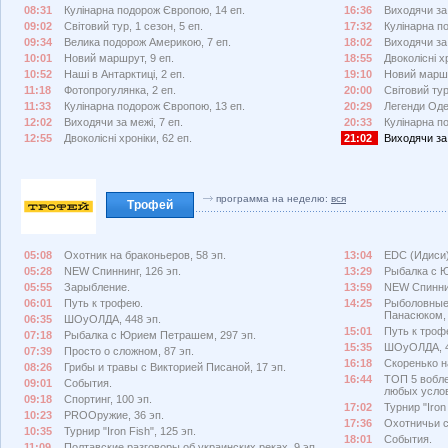
08:31
Кулінарна подорож Європою, 14 еп.
16:36
Виходячи за 
09:02
Світовий тур, 1 сезон, 5 еп.
17:32
Кулінарна п
09:34
Велика подорож Америкою, 7 еп.
18:02
Виходячи за 
10:01
Новий маршрут, 9 еп.
18:55
Двоколісні хр
10:52
Наші в Антарктиці, 2 еп.
19:10
Новий маршр
11:18
Фотопрогулянка, 2 еп.
20:00
Світовий тур
11:33
Кулінарна подорож Європою, 13 еп.
20:29
Легенди Оде
12:02
Виходячи за межі, 7 еп.
20:33
Кулінарна п
12:55
Двоколісні хроніки, 62 еп.
21:02
Виходячи за 
программа на неделю:
вся
Трофей
05:08
Охотник на браконьеров, 58 эп.
13:04
EDC (Идиси)
05:28
NEW Спиннинг, 126 эп.
13:29
Рыбалка с Ю
05:55
Зарыбление.
13:59
NEW Спиннин
06:01
Путь к трофею.
14:25
Рыболовные
Панасюком, 
06:35
ШОуОЛДА, 448 эп.
15:01
Путь к троф
07:18
Рыбалка с Юрием Петрашем, 297 эп.
15:35
ШОуОЛДА, 4
07:39
Просто о сложном, 87 эп.
16:18
Скоренько н
08:26
Грибы и травы с Викторией Писаной, 17 эп.
16:44
ТОП 5 вобле
09:01
События.
любых усло
09:18
Спортинг, 100 эп.
17:02
Турнир "Iron 
10:23
PROОружие, 36 эп.
17:36
Охотничьи с
10:35
Турнир "Iron Fish", 125 эп.
18:01
События.
11:09
Полтавские разговоры об украинских реках, 9 эп.