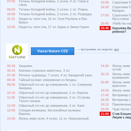
07:55
Титаны Холодной войны, 1 сезон, 4 эп. Глаза в
15:55
Соратники Ги
глаза.
16:55
Соратники Г
09:00
Титаны Холодной войны, 2 сезон, 1 эп. Планы.
Канарис.
10:05
Титаны Холодной войны, 2 сезон, 2 эп. Разрядка.
17:50
Соратники Г
11:10
Нацисты: нити зла, 16 эп. Гели Раубаль и Ева
Муссолини.
Браун.
18:45
Убийство ко
12:05
Нацисты: нити зла, 17 эп. Карин и Эмми Геринг.
20:45
Королева Ви
ребенок?.
программа на неделю:
вся
Viasat Nature CEE
05:30
Хищники.
14:30
Жизнь ниже н
путей.
06:15
Клиника странных животных, 3 эп.
15:15
Жизнь ниже 
07:40
Речные чудовища, 7 сезон, 4 эп. Канадский ужас.
выживания.
08:30
Тайный вулкан: извержение из бездны.
16:05
Жизнь ниже н
09:25
Обратный отсчет до извержения, 1 эп. Северная
врасплох.
Америка.
16:55
Жизнь ниже н
10:15
Обратный отсчет до извержения, 2 эп. Европа.
17:45
Ветеринар с 
11:05
Обратный отсчет до извержения, 3 эп. Острова
18:30
Ветеринар с 
Тихого океана.
19:15
Приключения
12:00
Обратный отсчет до извержения, 4 эп. Азия.
20:05
Чудо песни 
12:50
Спящие великаны: беспокойные вулканы
Европы.
21:00
Стив Бэкшел
Лицом к лиц
13:45
Жизнь ниже нуля, 4 сезон, 11 эп. Нагруженный.