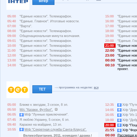
Інтер
05:00
"Единые новости". Телемарафон.
15:00
"Единые нов
05:40
"Единые. Главное". Итоговые новости.
16:00
"Единые нов
07:00
"Варта".
17:00
"Единые нов
08:00
"Единые новости". Телемарафон.
18:00
"Единые нов
09:00
Общенациональная минута молчания.
19:00
"Единые нов
09:01
"Единые новости". Телемарафон.
20:00
"Единые. Гл
10:00
"Единые новости". Телемарафон.
21:00
"Единые нов
11:00
"Единые новости". Телемарафон.
22:
"Единые нов
12:00
"Единые новости". Телемарафон.
23:
"Единые нов
13:00
"Единые новости". Телемарафон.
:
"Единые нов
14:00
"Единые новости". Телемарафон.
:1
"Единые нов
проект.
программа на неделю:
вся
ТЕТ
05:00
Ближе к звездам, 3 сезон, 8 эп.
12:35
Х/ф "Путе
05:50
М/с "Казаки. Футбол".
14:05
Х/ф "Доро
06:05
М/ф "Лунные приключения".
16:05
Х/ф "Из 1
07:45
Я люблю Украину, 5 сезон, 6 эп.
18:00
Х/ф "Добр
09:40
Караоке на майдане, 13 эп.
20:00
Х/ф "Поце
10:55
М/ф "Секретная служба Санта-Клауса".
21:
Х/ф "Форм
:
Рассмеши ко
Великобритания, 2011, комедия / драма /