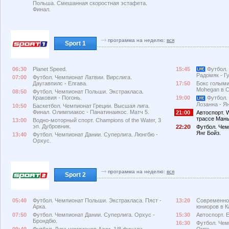
Польша. Смешанная скоростная эстафета.
Финал.
программа на неделю:
вся
Sport 1
06:30
Planet Speed.
15:45
Футбол.
Радомяк - Г
07:00
Футбол. Чемпионат Латвии. Вирслига.
Даугавпилс - Елгава.
17:50
Бокс голыми
Mohegan в 
08:50
Футбол. Чемпионат Польши. Экстракласа.
Краковия - Погонь.
19:00
Футбол.
Лозанна - Я
10:50
Баскетбол. Чемпионат Греции. Высшая лига.
Финал. Олимпиакос - Панатинаикос. Матч 5.
21:00
Автоспорт. W
трассе Мань
13:00
Водно-моторный спорт. Champions of the Water, 3
эп. Дубровник.
22:2
Футбол. Чем
Янг Бойз.
13:40
Футбол. Чемпионат Дании. Суперлига. Люнгбю -
Орхус.
программа на неделю:
вся
Sport 2
05:40
Футбол. Чемпионат Польши. Экстракласа. Пяст -
13:20
Современное
Арка.
юниоров в К
07:50
Футбол. Чемпионат Дании. Суперлига. Орхус -
15:30
Автоспорт. 
Брондбю.
16:30
Футбол. Чем
09:40
Футбол. Лига чемпионов Азии. 1/8 финала.
Огре.