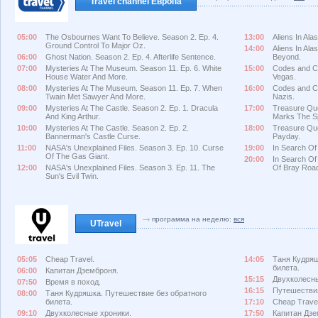
Travel channel Европа
05:00
The Osbournes Want To Believe. Season 2. Ep. 4.
13:00
Aliens In Ala
Ground Control To Major Oz.
14:00
Aliens In Ala
06:00
Ghost Nation. Season 2. Ep. 4. Afterlife Sentence.
Beyond.
07:00
Mysteries At The Museum. Season 11. Ep. 6. White
15:00
Codes and Co
House Water And More.
Vegas.
08:00
Mysteries At The Museum. Season 11. Ep. 7. When
16:00
Codes and Co
Twain Met Sawyer And More.
Nazis.
09:00
Mysteries At The Castle. Season 2. Ep. 1. Dracula
17:00
Treasure Que
And King Arthur.
Marks The S
10:00
Mysteries At The Castle. Season 2. Ep. 2.
18:00
Treasure Que
Bannerman's Castle Curse.
Payday.
11:00
NASA's Unexplained Files. Season 3. Ep. 10. Curse
19:00
In Search Of
Of The Gas Giant.
20:00
In Search Of
12:00
NASA's Unexplained Files. Season 3. Ep. 11. The
Of Bray Roa
Sun's Evil Twin.
программа на неделю:
вся
UTravel
05:05
Cheap Travel.
14:05
Таня Кудряш
билета.
06:00
Капитан Дземброня.
15:15
Двухколесны
07:50
Время в поход.
16:15
Путешествия
08:00
Таня Кудряшка. Путешествие без обратного
билета.
17:10
Cheap Travel
09:10
Двухколесные хроники.
17:50
Капитан Дзе