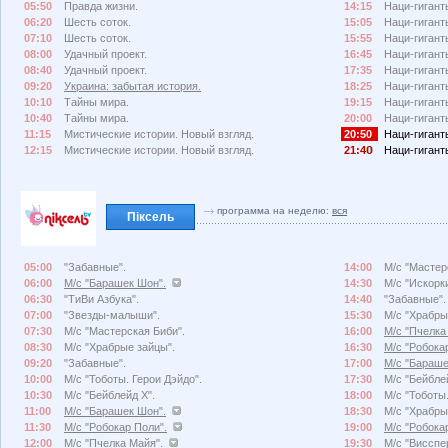
05:50
Правда жизни.
14:15
Наци-гигант
06:20
Шесть соток.
15:05
Наци-гигант
07:10
Шесть соток.
15:55
Наци-гигант
08:00
Удачный проект.
16:45
Наци-гигант
08:40
Удачный проект.
17:35
Наци-гигант
09:20
Украина: забытая история.
18:25
Наци-гигант
10:10
Тайны мира.
19:15
Наци-гигант
10:40
Тайны мира.
20:00
Наци-гигант
11:15
Мистические истории. Новый взгляд.
20:50
Наци-гигант
12:15
Мистические истории. Новый взгляд.
21:4
Наци-гигант
программа на неделю:
вся
Піксель
05:00
"Забавные".
14:00
М/с "Мастер
06:00
М/с "Барашек Шон".
14:30
М/с "Искорк
06:30
"ТиВи Азбука".
14:40
"Забавные".
07:00
"Звезды-малыши".
15:30
М/с "Храбры
07:30
М/с "Мастерская Биби".
16:00
М/с "Пчелка
08:30
М/с "Храбрые зайцы".
16:30
М/с "Робока
09:20
"Забавные".
17:00
М/с "Бараше
10:00
М/с "Тоботы. Герои Дэйдо".
17:30
М/с "Бейбле
10:30
М/с "Бейблейд X".
18:00
М/с "Тоботы.
11:00
М/с "Барашек Шон".
18:30
М/с "Храбры
11:30
М/с "Робокар Поли".
19:00
М/с "Робока
12:00
М/с "Пчелка Майя".
19:30
М/с "Висспе