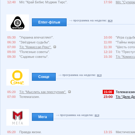
12:40
М/с "Край Бебис Мэджик Тирс".
17:50
М/с "Суперк
программа на неделю:
вся
Enter-фільм
05:30
"Украина впечатляет".
10:00
"Игра судьб
06:30
"Звёздные судьбы".
11:00
"Тайны мира
07:00
Т/с "Комиссар Рекс".
11:30
"Шесть сото
09:00
"Полезные советы".
12:10
Т/с "Преступ
09:30
"Садовые советы".
15:30
Т/с "Комисс
программа на неделю:
вся
Сонце
05:20
Т/с "Мыслить как преступник".
15:00
Телемагазин
07:00
Телемагазин.
23:
Т/с "Дело До
программа на неделю:
вся
Мега
05:20
Правда жизни.
13:15
Мистические