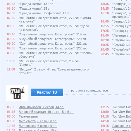
05:55
"Правда жизни", 137 эп.
13:35
"Вещдок", 2 
06:30
"Правда жизни", 25 эп.
14:25
"Вещдок", 2 
07:00
"Правда жизни. Профессии", 17 эп.
15:10
"Вещдок", 3 
президента"
07:30
"Вещественное доказательство", 274 эп. "Охота
на клоуна".
16:05
"Вещдок", 2 
08:05
"Вещественное доказательство", 275 эп. "Дело
16:55
"Легенды уго
на миллион".
17:25
"Легенды уго
08:40
"Случайный свидетель. Катастрофы", 219 эп.
18:00
"Легенды уго
09:00
"Случайный свидетель. Катастрофы", 220 эп.
18:30
"Случайный 
09:20
"Случайный свидетель. Катастрофы", 221 эп.
19:25
"Случайный 
09:35
"Случайный свидетель. Катастрофы", 222 эп.
20:05
"Случайный 
09:55
"Вещественное доказательство", 276 эп. "Лесной
20:45
"Случайный 
оборотень".
10:30
"Вещественное доказательство", 282 эп.
"Измена".
11:00
"Вещдок", 2 сезон, 44 эп. "След американского
ботинка".
программа на неделю:
вся
Квартал ТВ
05:35
Игры приколов, 1 сезон, 14 эп.
13:15
Т/с "Дом Боб
06:15
Вечерний квартал, 19 сезон, 5 и 6 эп.
13:50
Т/с "Дом Боб
08:00
Телемагазин.
14:15
Т/с "Дом Боб
09:30
Лига смеха, 6 сезон, 8 эп.
14:50
Т/с "Дом Боб
10:55
Лига смеха, 6 сезон, 9 эп.
15:15
Рассмеши ко
12:05
Лига смеха, 6 сезон, 10 эп.
16:10
Лига смеха, 