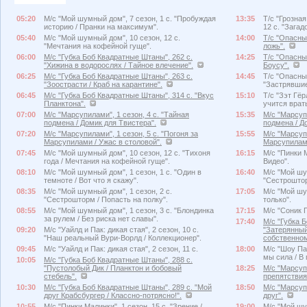
05:20
М/с "Мой шумный дом", 7 сезон, 1 с. "Пробуждая
13:35
Т/с "Грозна
историю / Пранки на максимум".
12 с. "Зага
05:40
М/с "Мой шумный дом", 10 сезон, 12 с.
14:00
Т/с "Опасный
"Мечтания на кофейной гуще".
ложь".
06:00
М/с "Губка Боб Квадратные Штаны", 262 с.
14:25
Т/с "Опасный
"Хижина в водорослях / Тайное влечение".
Боусу".
06:25
М/с "Губка Боб Квадратные Штаны", 263 с.
14:45
Т/с "Опасный
"Зоострасти / Краб на карантине".
"Застрявшие
06:45
М/с "Губка Боб Квадратные Штаны", 314 с. "Вкус
15:10
Т/с "Зэт Гёр
Планктона".
учится врать
07:00
М/с "Марсупилами", 1 сезон, 4 с. "Тайная
15:35
М/с "Марсупи
подмена / Домик для Твистера".
подмена / Д
07:20
М/с "Марсупилами", 1 сезон, 5 с. "Погоня за
15:55
М/с "Марсупи
Марсупилами / Ужас в столовой".
Марсупилами
07:45
М/с "Мой шумный дом", 10 сезон, 12 с. "Тихоня
16:15
М/с "Пинки М
года / Мечтания на кофейной гуще".
Видео".
08:10
М/с "Мой шумный дом", 1 сезон, 1 с. "Один в
16:40
М/с "Мой шу
темноте / Вот что я скажу".
"Сестроштор
08:35
М/с "Мой шумный дом", 1 сезон, 2 с.
17:05
М/с "Мой шум
"Сестрошторм / Попасть на полку".
только".
08:55
М/с "Мой шумный дом", 1 сезон, 3 с. "Блондинка
17:15
М/с "Соник П
за рулем / Без риска нет славы".
17:40
М/с "Губка 
09:20
М/с "Уайлд и Пак: дикая стая", 2 сезон, 10 с.
"Затерянный
"Наш реальный Вури-Ворлд / Коллекционер".
собственном
09:45
М/с "Уайлд и Пак: дикая стая", 2 сезон, 11 с.
18:00
М/с "Шоу Пат
мы сила / В
10:05
М/с "Губка Боб Квадратные Штаны", 288 с.
"Пустолобый Дик / Планктон и бобовый
18:25
М/с "Марсупи
стебель".
препятствия
10:30
М/с "Губка Боб Квадратные Штаны", 289 с. "Мой
18:50
М/с "Марсуп
друг Крабсбургер / Классно-потрясно!".
друг".
10:55
М/с "Пинки Малинки", 1 сезон, 15 с. "Зрение /
19:00
М/с "Мой шу