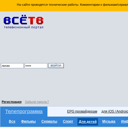
На сайте проводятся технические работы. Комментарии к фильмам/сериал
Регистрация
Забыли пароль?
Телепрограмма
EPG провайдерам
для iOS / Androi
Все
Фильмы
Сериалы
Спорт
Музыка
Ин
Для детей