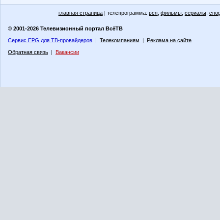
главная страница
| телепрограмма:
вся
,
фильмы
,
сериалы
,
спо
© 2001-2026 Телевизионный портал ВсёТВ
Сервис EPG для ТВ-провайдеров
|
Телекомпаниям
|
Реклама на сайте
Обратная связь
|
Вакансии