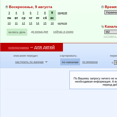
Воскресенье, 9 августа
Время:
9
3
4
5
6
7
8
неделя
пн
вт
ср
чт
пт
сб
вс
10
11
12
13
14
15
16
неделя
Канал
до конца дня
сейчас и скоро
на весь день
составить
для детей
телепрограмма
описания передач:
сортировать:
пери
настроить по жанрам
по времени
по каналам
с
По Вашему запросу ничего не н
необходимая информация. А во
период де