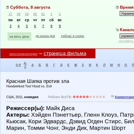
Суббота, 8 августа
Время:
27
28
29
30
31
1
2
пн
вт
ср
чт
пт
сб
вс
3
4
5
6
7
8
9
Каналы
до конца дня
сейчас и скоро
на весь день
составить
страница фильма
киноэнциклопедия
A-
0-9
А
Б
В
Г
Д
Е
Ж
З
И
К
Л
М
Н
О
Z
Красная Шапка против зла
Hoodwinked Too! Hood vs. Evil
США, 2011,
комедия
Рейтинг ВсёТВ:
Комментарие
Режиссер(ы):
Майк Диса
Актеры:
Хэйден Пэнеттьер, Гленн Клоуз, Патр
Кьюсак, Кори Эдвардс, Дэвид Огден Стирс, Би
Марин, Томми Чонг, Энди Дик, Мартин Шорт