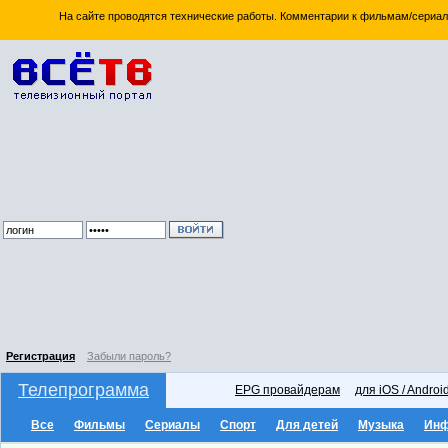
На сайте проводятся технические работы. Комментарии к фильмам/сериал
Регистрация
Забыли пароль?
Телепрограмма
EPG провайдерам
для iOS / Androi
Все
Фильмы
Сериалы
Спорт
Для детей
Музыка
Ин