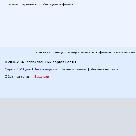
Зарегистрируйтесь, чтобы оценить фильм
главная страница
| телепрограмма:
вся
,
фильмы
,
сериалы
,
спо
© 2001-2026 Телевизионный портал ВсёТВ
Сервис EPG для ТВ-провайдеров
|
Телекомпаниям
|
Реклама на сайте
Обратная связь
|
Вакансии