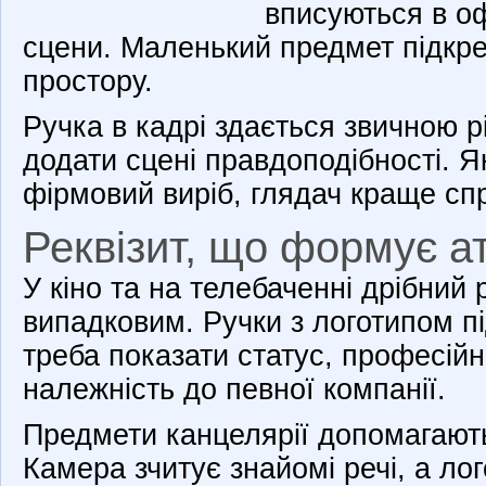
вписуються в офі
сцени. Маленький предмет підк
простору.
Ручка в кадрі здається звичною 
додати сцені правдоподібності. Я
фірмовий виріб, глядач краще сп
Реквізит, що формує 
У кіно та на телебаченні дрібний 
випадковим. Ручки з логотипом п
треба показати статус, професій
належність до певної компанії.
Предмети канцелярії допомагають
Камера зчитує знайомі речі, а ло