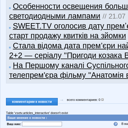
Особенности освещения боль
светодиодными лампами
// 21.07
SWEET.TV оголосив дату премʼє
старт продажу квитків на зйомки
Стала відома дата прем’єри н
2+2 — серіалу "Пригоди козака В
На Першому каналі Суспільного
телепрем'єра фільму "Анатомія в
всего комментариев: 0
комментарии к новости
Table 'vsetv.articles_interactive' doesn't exist
Ваше мнение о новости :
В ва
Ваш ник: