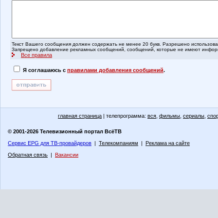
Текст Вашего сообщения должен содержать не менее 20 букв. Разрешено использоват
Запрещено добавление рекламных сообщений, сообщений, которые не имеют информ
Все правила
Я соглашаюсь с
правилами добавления сообщений
.
главная страница
| телепрограмма:
вся
,
фильмы
,
сериалы
,
спо
© 2001-2026 Телевизионный портал ВсёТВ
Сервис EPG для ТВ-провайдеров
|
Телекомпаниям
|
Реклама на сайте
Обратная связь
|
Вакансии