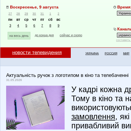
Воскресенье, 9 августа
Время:
27
28
29
30
31
1
2
пн
вт
ср
чт
пт
сб
вс
3
4
5
6
7
8
9
Каналы
до конца дня
сейчас и скоро
на весь день
составить
новости телевидения
УКРАИНА
РОССИЯ
МИР
Актуальність ручок з логотипом в кіно та телебаченні
31.05.2026
У кадрі кожна д
Тому в кіно та 
використовуют
замовлення
, як
привабливий ви