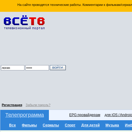
На сайте проводятся технические работы. Комментарии к фильмам/сериал
Регистрация
Забыли пароль?
Телепрограмма
EPG провайдерам
для iOS / Androi
Все
Фильмы
Сериалы
Спорт
Для детей
Музыка
Ин