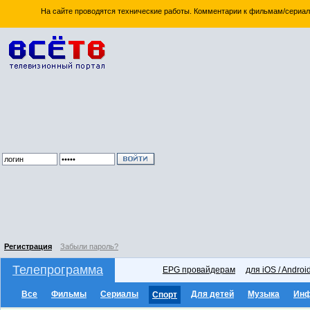
На сайте проводятся технические работы. Комментарии к фильмам/сериал
Регистрация
Забыли пароль?
Телепрограмма
EPG провайдерам
для iOS / Androi
Все
Фильмы
Сериалы
Для детей
Музыка
Ин
Спорт