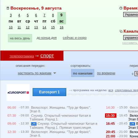
Воскресенье, 9 августа
Время:
9
3
4
5
6
7
8
пн
вт
ср
чт
пт
сб
вс
10
11
12
13
14
15
16
Каналы
до конца дня
сейчас и скоро
на весь день
составить
спорт
телепрограмма
описания передач:
сортировать:
пери
настроить по жанрам
по времени
по каналам
с
программа на неделю:
вся
спортивных пе
Eurosport 1
06:00
- 07:30
Велоспорт. Женщины. "Тур де Франс".
14:30
- 15:30
Фехт
Этап 8.
Коман
07:30
- 09:00
Снукер. Открытый чемпионат Китая в
15:30
- 16:45
Вело
Тайюане. Раунд 1.
Этап 8
09:00
- 12:30
Снукер. Открытый чемпионат Китая в
16:4
- 20:45
В
Тайюане. Раунд 1. Прямая трансляция.
Этап 
12:30
- 13:30
Велоспорт. Женщины. "Тур де Франс".
2
:4
- 21:00
Вело
Этап 8.
21:
- 23:00
Конн