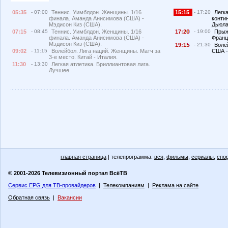
05:35
- 07:00
Теннис. Уимблдон. Женщины. 1/16
15:15
- 17:20
Легк
финала. Аманда Анисимова (США) -
конти
Мэдисон Киз (США).
Дьюла
07:15
- 08:45
Теннис. Уимблдон. Женщины. 1/16
17:2
- 19:00
Прыж
финала. Аманда Анисимова (США) -
Франц
Мэдисон Киз (США).
19:1
- 21:30
Воле
09:02
- 11:15
Волейбол. Лига наций. Женщины. Матч за
США -
3-е место. Китай - Италия.
11:30
- 13:30
Легкая атлетика. Бриллиантовая лига.
Лучшее.
главная страница
| телепрограмма:
вся
,
фильмы
,
сериалы
,
спо
© 2001-2026 Телевизионный портал ВсёТВ
Сервис EPG для ТВ-провайдеров
|
Телекомпаниям
|
Реклама на сайте
Обратная связь
|
Вакансии