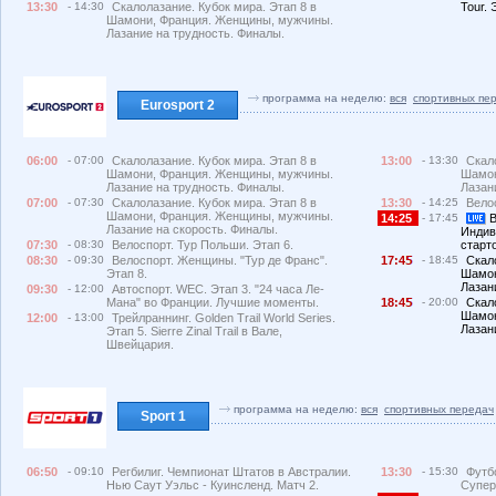
13:30
- 14:30
Скалолазание. Кубок мира. Этап 8 в
Tour. 
Шамони, Франция. Женщины, мужчины.
Лазание на трудность. Финалы.
программа на неделю:
вся
спортивных пе
Eurosport 2
06:00
- 07:00
Скалолазание. Кубок мира. Этап 8 в
13:00
- 13:30
Скал
Шамони, Франция. Женщины, мужчины.
Шамон
Лазание на трудность. Финалы.
Лазан
07:00
- 07:30
Скалолазание. Кубок мира. Этап 8 в
13:30
- 14:25
Вело
Шамони, Франция. Женщины, мужчины.
14:25
- 17:45
В
Лазание на скорость. Финалы.
Индив
07:30
- 08:30
Велоспорт. Тур Польши. Этап 6.
старт
08:30
- 09:30
Велоспорт. Женщины. "Тур де Франс".
17:4
- 18:45
Скал
Этап 8.
Шамон
Лазан
09:30
- 12:00
Автоспорт. WEC. Этап 3. "24 часа Ле-
Мана" во Франции. Лучшие моменты.
18:4
- 20:00
Скал
Шамон
12:00
- 13:00
Трейлраннинг. Golden Trail World Series.
Лазан
Этап 5. Sierre Zinal Trail в Вале,
Швейцария.
программа на неделю:
вся
спортивных передач
Sport 1
06:50
- 09:10
Регбилиг. Чемпионат Штатов в Австралии.
13:30
- 15:30
Футб
Нью Саут Уэльс - Куинсленд. Матч 2.
Суперл