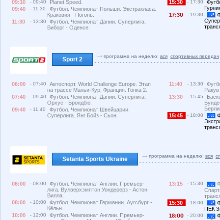
09:10
- 09:40
Planet Speed.
15:30
- 17:30
Футб
Гурни
09:40
- 11:30
Футбол. Чемпионат Польши. Экстракласа.
Краковия - Погонь.
17:3
- 19:30
Ф
Супер
11:30
- 13:30
Футбол. Чемпионат Дании. Суперлига.
транс
Виборг - Оденсе.
программа на неделю:
вся
спортивных передач
Sport 2
06:00
- 07:40
Автоспорт. World Challenge Europe. Этап
11:40
- 13:30
Футб
на трассе Маньи-Кур, Франция. Гонка 2.
Ракув
07:40
- 09:40
Футбол. Чемпионат Дании. Суперлига.
13:30
- 15:45
Баск
Орхус - Брондбю.
Бунде
Берли
09:40
- 11:40
Футбол. Чемпионат Швейцарии.
Суперлига. Янг Бойз - Сьон.
15:45
- 18:00
Ф
Экстр
транс
программа на неделю:
вся
с
Setanta Sports Ukraine
06:00
- 08:00
Футбол. Чемпионат Англии. Премьер-
13:15
- 15:30
Ф
лига. Вулверхэмптон Уондерерз - Астон
Спарт
Вилла.
транс
08:00
- 10:00
Футбол. Чемпионат Германии. Аугсбург -
15:30
- 18:00
Ф
Кёльн.
ПЕК З
10:00
- 12:00
Футбол. Чемпионат Англии. Премьер-
18:
- 20:00
Ф