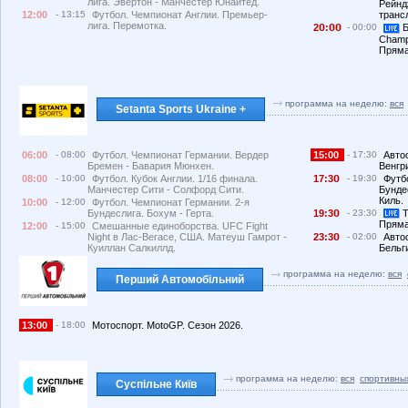
лига. Эвертон - Манчестер Юнайтед.
Рейнд
транс
12:00
- 13:15
Футбол. Чемпионат Англии. Премьер-
лига. Перемотка.
2
:
- 00:00
Б
Champ
Пряма
программа на неделю:
вся
Setanta Sports Ukraine +
06:00
- 08:00
Футбол. Чемпионат Германии. Вердер
15:00
- 17:30
Автос
Бремен - Бавария Мюнхен.
Венгри
08:00
- 10:00
Футбол. Кубок Англии. 1/16 финала.
17:3
- 19:30
Футб
Манчестер Сити - Солфорд Сити.
Бунде
Киль.
10:00
- 12:00
Футбол. Чемпионат Германии. 2-я
Бундеслига. Бохум - Герта.
19:3
- 23:30
Т
Пряма
12:00
- 15:00
Смешанные единоборства. UFC Fight
Night в Лас-Вегасе, США. Матеуш Гамрот -
23:3
- 02:00
Авто
Куиллан Салкиллд.
Бельги
программа на неделю:
вся
Перший Автомобільний
13:00
- 18:00
Мотоспорт. MotoGP. Сезон 2026.
программа на неделю:
вся
спортивны
Суспільне Київ