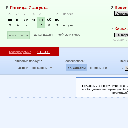
Пятница, 7 августа
Время:
27
28
29
30
31
1
2
неделя
пн
вт
ср
чт
пт
сб
вс
7
3
4
5
6
8
9
неделя
Канал
до конца дня
сейчас и скоро
на весь день
составить
спорт
телепрограмма
описания передач:
сортировать:
пери
настроить по жанрам
по времени
по каналам
с
По Вашему запросу ничего не н
необходимая информация. А во
период де