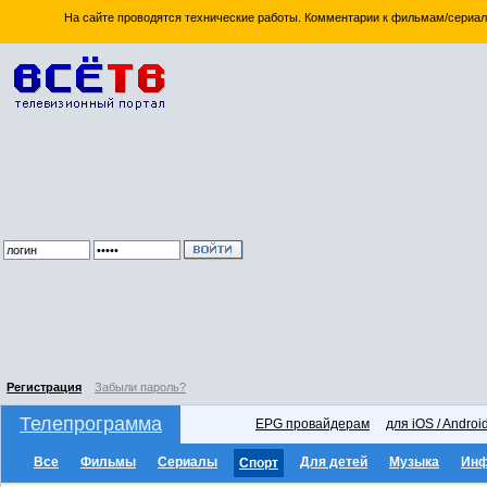
На сайте проводятся технические работы. Комментарии к фильмам/сериал
Регистрация
Забыли пароль?
Телепрограмма
EPG провайдерам
для iOS / Androi
Все
Фильмы
Сериалы
Для детей
Музыка
Ин
Спорт