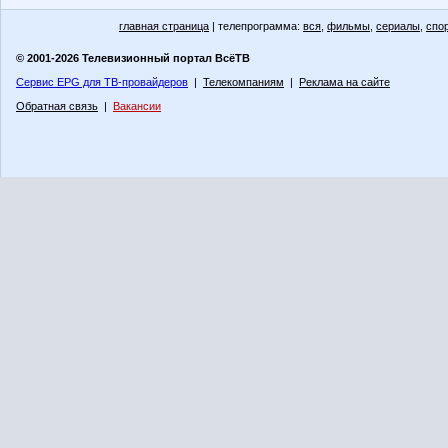
главная страница
| телепрограмма:
вся
,
фильмы
,
сериалы
,
спо
© 2001-2026 Телевизионный портал ВсёТВ
Сервис EPG для ТВ-провайдеров
|
Телекомпаниям
|
Реклама на сайте
Обратная связь
|
Вакансии