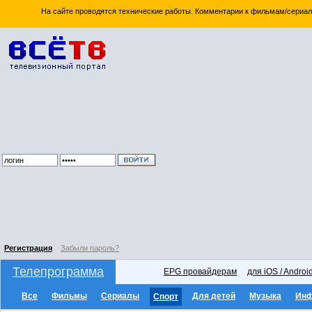
На сайте проводятся технические работы. Комментарии к фильмам/сериал
Регистрация
Забыли пароль?
Телепрограмма
EPG провайдерам
для iOS / Androi
Все
Фильмы
Сериалы
Для детей
Музыка
Ин
Спорт