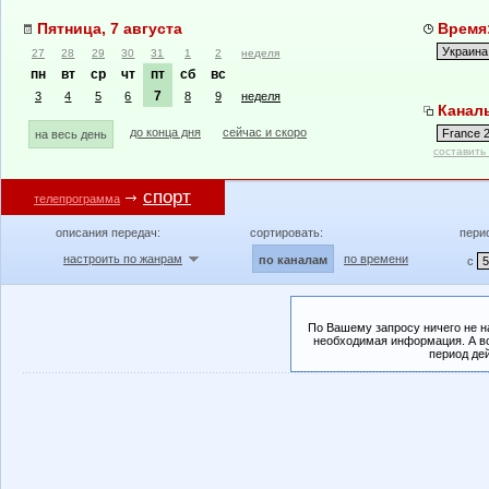
Пятница, 7 августа
Время:
27
28
29
30
31
1
2
неделя
пн
вт
ср
чт
пт
сб
вс
7
3
4
5
6
8
9
неделя
Каналы
до конца дня
сейчас и скоро
на весь день
составить
спорт
телепрограмма
описания передач:
сортировать:
пери
настроить по жанрам
по времени
по каналам
с
По Вашему запросу ничего не н
необходимая информация. А во
период де