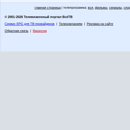
главная страница
| телепрограмма:
вся
,
фильмы
,
сериалы
,
спо
© 2001-2026 Телевизионный портал ВсёТВ
Сервис EPG для ТВ-провайдеров
|
Телекомпаниям
|
Реклама на сайте
Обратная связь
|
Вакансии