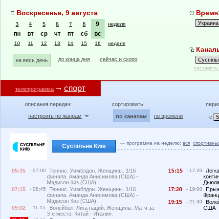
Воскресенье, 9 августа
Время:
9
3
4
5
6
7
8
неделя
пн
вт
ср
чт
пт
сб
вс
10
11
12
13
14
15
16
неделя
Каналы
до конца дня
сейчас и скоро
на весь день
составить
спорт
телепрограмма
описания передач:
сортировать:
пери
настроить по жанрам
по времени
по каналам
с
программа на неделю:
вся
спортивны
Суспільне Київ
05:35
- 07:00
Теннис. Уимблдон. Женщины. 1/16
1
:1
- 17:20
Легк
финала. Аманда Анисимова (США) -
конти
Мэдисон Киз (США).
Дьюла
07:15
- 08:45
Теннис. Уимблдон. Женщины. 1/16
17:2
- 19:00
Прыж
финала. Аманда Анисимова (США) -
Франц
Мэдисон Киз (США).
19:1
- 21:30
Воле
09:02
- 11:15
Волейбол. Лига наций. Женщины. Матч за
США -
3-е место. Китай - Италия.