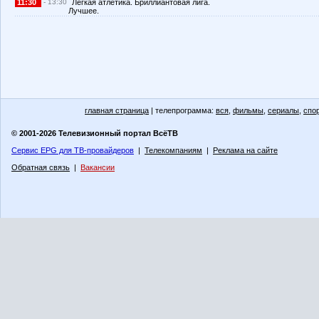
11:30
- 13:30
Легкая атлетика. Бриллиантовая лига.
Лучшее.
главная страница
| телепрограмма:
вся
,
фильмы
,
сериалы
,
спо
© 2001-2026 Телевизионный портал ВсёТВ
Сервис EPG для ТВ-провайдеров
|
Телекомпаниям
|
Реклама на сайте
Обратная связь
|
Вакансии