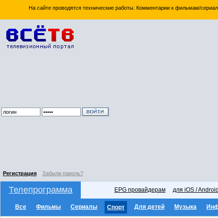
На сайте проводятся технические работы. Комментарии к фильмам/сериал
Регистрация
Забыли пароль?
Телепрограмма
EPG провайдерам
для iOS / Androi
Все
Фильмы
Сериалы
Для детей
Музыка
Ин
Спорт