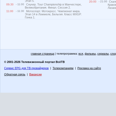
Этап 5.
20:00
- 21:00
Скал
09:30
- 11:00
Снукер. Tour Championship в Манчестере,
Крако
Великобритания. Финал. Сессия 2.
Лазан
11:00
- 11:30
Мотоспорт. Мотокросс. Чемпионат мира.
Этап 14 в Ломмеле, Бельгия. Класс MXGP.
Гонка 1.
главная страница
| телепрограмма:
вся
,
фильмы
,
сериалы
,
спо
© 2001-2026 Телевизионный портал ВсёТВ
Сервис EPG для ТВ-провайдеров
|
Телекомпаниям
|
Реклама на сайте
Обратная связь
|
Вакансии