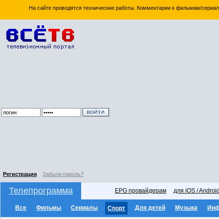
На сайте проводятся технические работы. Комментарии к фильмам/сериал
Регистрация
Забыли пароль?
Телепрограмма
EPG провайдерам
для iOS / Androi
Все
Фильмы
Сериалы
Для детей
Музыка
Ин
Спорт