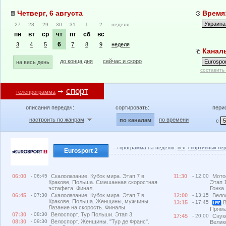
Четверг, 6 августа
Время:
27
28
29
30
31
1
2
неделя
пн
вт
ср
чт
пт
сб
вс
6
3
4
5
7
8
9
неделя
Каналы
до конца дня
сейчас и скоро
на весь день
составить
спорт
телепрограмма
описания передач:
сортировать:
пери
настроить по жанрам
по времени
по каналам
с
программа на неделю:
вся
спортивных пе
Eurosport 2
06:00
- 06:45
Скалолазание. Кубок мира. Этап 7 в
11:30
- 12:00
Мото
Кракове, Польша. Смешанная скоростная
Этап 
эстафета. Финал.
Гонка 
06:45
- 07:30
Скалолазание. Кубок мира. Этап 7 в
12:00
- 13:15
Вело
Кракове, Польша. Женщины, мужчины.
13:15
- 17:45
В
Лазание на скорость. Финалы.
Пряма
07:30
- 08:30
Велоспорт. Тур Польши. Этап 3.
17:45
- 20:00
Снук
08:30
- 09:30
Велоспорт. Женщины. "Тур де Франс".
Велик