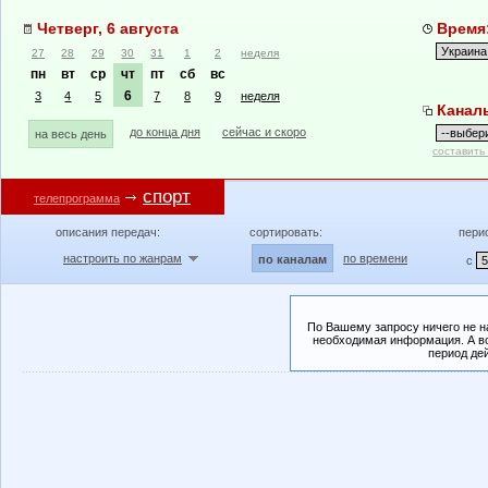
Четверг, 6 августа
Время:
27
28
29
30
31
1
2
неделя
пн
вт
ср
чт
пт
сб
вс
6
3
4
5
7
8
9
неделя
Канал
до конца дня
сейчас и скоро
на весь день
составить
спорт
телепрограмма
описания передач:
сортировать:
пери
настроить по жанрам
по времени
по каналам
с
По Вашему запросу ничего не н
необходимая информация. А во
период де