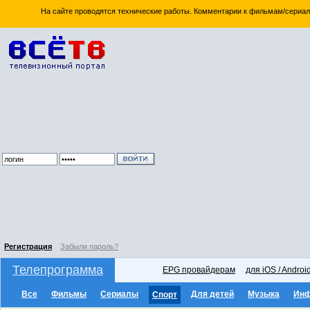
На сайте проводятся технические работы. Комментарии к фильмам/сериал
Регистрация
Забыли пароль?
Телепрограмма
EPG провайдерам
для iOS / Androi
Все
Фильмы
Сериалы
Для детей
Музыка
Ин
Спорт