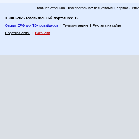
главная страница
| телепрограмма:
вся
,
фильмы
,
сериалы
,
спо
© 2001-2026 Телевизионный портал ВсёТВ
Сервис EPG для ТВ-провайдеров
|
Телекомпаниям
|
Реклама на сайте
Обратная связь
|
Вакансии