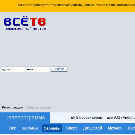
На сайте проводятся технические работы. Комментарии к фильмам/сериал
Регистрация
Забыли пароль?
Телепрограмма
EPG провайдерам
для iOS / Androi
Все
Фильмы
Спорт
Для детей
Музыка
Ин
Сериалы