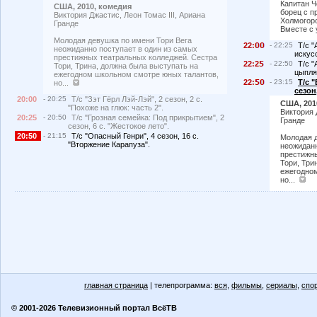
Капитан Ч
США, 2010, комедия
борец с п
Виктория Джастис, Леон Томас III, Ариана
Холмогор
Гранде
Вместе с 
Молодая девушка по имени Тори Вега
22:
- 22:25
Т/с "
неожиданно поступает в один из самых
искусс
престижных театральных колледжей. Сестра
22:2
- 22:50
Т/с "
Тори, Трина, должна была выступать на
цыпля
ежегодном школьном смотре юных талантов,
22:
- 23:15
Т/с 
но...
сезон
20:00
- 20:25
Т/с "Зэт Гёрл Лэй-Лэй", 2 сезон, 2 с.
США, 201
"Похоже на глюк: часть 2".
Виктория 
20:25
- 20:50
Т/с "Грозная семейка: Под прикрытием", 2
Гранде
сезон, 6 с. "Жестокое лето".
20:50
- 21:15
Т/с "Опасный Генри", 4 сезон, 16 с.
Молодая д
"Вторжение Карапуза".
неожиданн
престижны
Тори, Три
ежегодно
но...
главная страница
| телепрограмма:
вся
,
фильмы
,
сериалы
,
спо
© 2001-2026 Телевизионный портал ВсёТВ