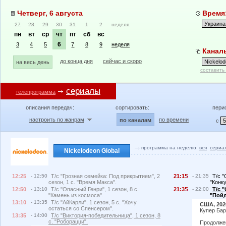
Четверг, 6 августа
Время:
27
28
29
30
31
1
2
неделя
пн
вт
ср
чт
пт
сб
вс
6
3
4
5
7
8
9
неделя
Каналы
до конца дня
сейчас и скоро
на весь день
составить
сериалы
телепрограмма
описания передач:
сортировать:
пери
настроить по жанрам
по времени
по каналам
с
программа на неделю:
вся
сериа
Nickelodeon Global
12:25
- 12:50
Т/с "Грозная семейка: Под прикрытием", 2
21:1
- 21:35
Т/с "
сезон, 1 с. "Время Макса".
"Конк
12:50
- 13:10
Т/с "Опасный Генри", 1 сезон, 8 с.
21:3
- 22:00
Т/с 
"Камень из космоса".
"Пойд
13:10
- 13:35
Т/с "АйКарли", 1 сезон, 5 с. "Хочу
США, 202
остаться со Спенсером".
Купер Бар
13:35
- 14:00
Т/с "Виктория-победительница", 1 сезон, 8
с. "Роборацци".
Продолжен