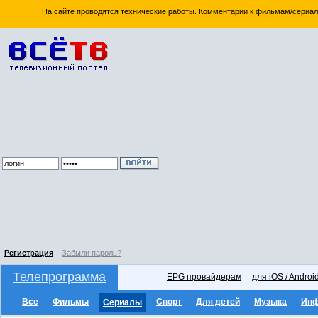
На сайте проводятся технические работы. Комментарии к фильмам/сериал
Регистрация
Забыли пароль?
Телепрограмма
EPG провайдерам
для iOS / Androi
Все
Фильмы
Спорт
Для детей
Музыка
Ин
Сериалы