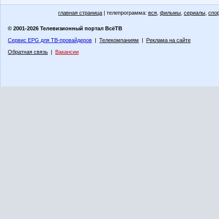
главная страница
| телепрограмма:
вся
,
фильмы
,
сериалы
,
спо
© 2001-2026 Телевизионный портал ВсёТВ
Сервис EPG для ТВ-провайдеров
|
Телекомпаниям
|
Реклама на сайте
Обратная связь
|
Вакансии