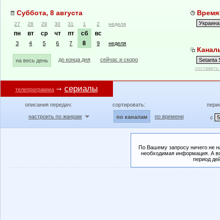
Суббота, 8 августа
Время:
27
28
29
30
31
1
2
неделя
пн
вт
ср
чт
пт
сб
вс
8
3
4
5
6
7
9
неделя
Каналы
до конца дня
сейчас и скоро
на весь день
составить
сериалы
телепрограмма
описания передач:
сортировать:
пери
настроить по жанрам
по времени
по каналам
с
По Вашему запросу ничего не н
необходимая информация. А во
период де