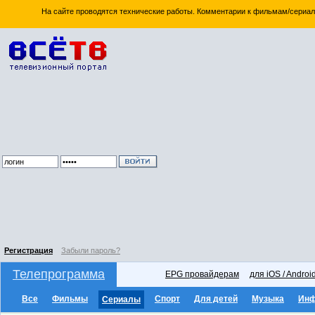
На сайте проводятся технические работы. Комментарии к фильмам/сериал
Регистрация
Забыли пароль?
Телепрограмма
EPG провайдерам
для iOS / Androi
Все
Фильмы
Спорт
Для детей
Музыка
Ин
Сериалы