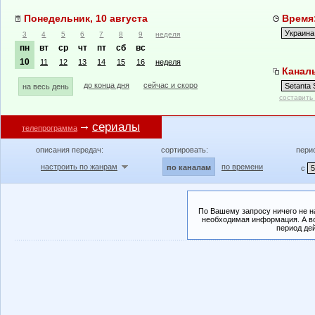
Понедельник, 10 августа
Время:
3
4
5
6
7
8
9
неделя
пн
вт
ср
чт
пт
сб
вс
10
11
12
13
14
15
16
неделя
Каналы
до конца дня
сейчас и скоро
на весь день
составить
сериалы
телепрограмма
описания передач:
сортировать:
пери
настроить по жанрам
по времени
по каналам
с
По Вашему запросу ничего не н
необходимая информация. А во
период де