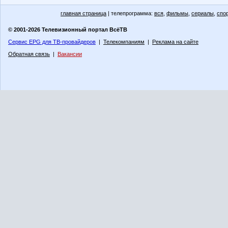
главная страница
| телепрограмма:
вся
,
фильмы
,
сериалы
,
спо
© 2001-2026 Телевизионный портал ВсёТВ
Сервис EPG для ТВ-провайдеров
|
Телекомпаниям
|
Реклама на сайте
Обратная связь
|
Вакансии