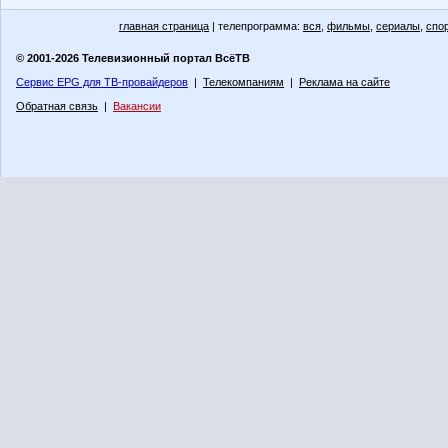
главная страница
| телепрограмма:
вся
,
фильмы
,
сериалы
,
спо
© 2001-2026 Телевизионный портал ВсёТВ
Сервис EPG для ТВ-провайдеров
|
Телекомпаниям
|
Реклама на сайте
Обратная связь
|
Вакансии