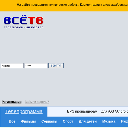
На сайте проводятся технические работы. Комментарии к фильмам/сериал
Регистрация
Забыли пароль?
Телепрограмма
EPG провайдерам
для iOS / Androi
Все
Фильмы
Сериалы
Спорт
Для детей
Музыка
Ин