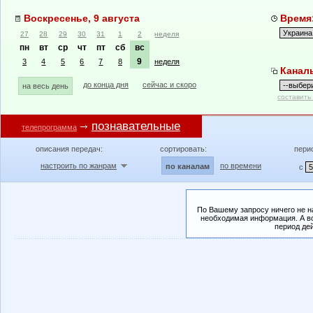
Воскресенье, 9 августа
Время:
27
28
29
30
31
1
2
неделя
пн
вт
ср
чт
пт
сб
вс
9
3
4
5
6
7
8
неделя
Канал
до конца дня
сейчас и скоро
на весь день
составить
познавательные
телепрограмма
описания передач:
сортировать:
пери
настроить по жанрам
по времени
по каналам
с
По Вашему запросу ничего не н
необходимая информация. А во
период де