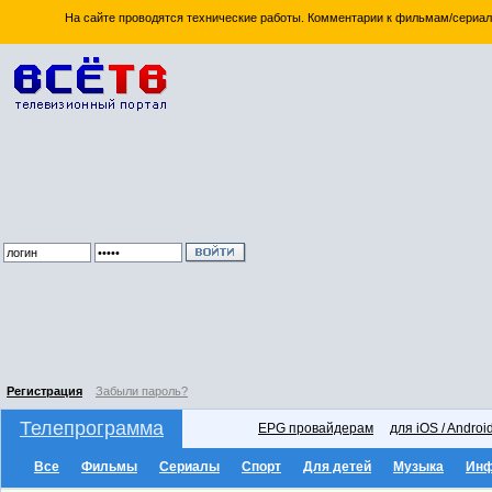
На сайте проводятся технические работы. Комментарии к фильмам/сериал
Регистрация
Забыли пароль?
Телепрограмма
EPG провайдерам
для iOS / Androi
Все
Фильмы
Сериалы
Спорт
Для детей
Музыка
Ин