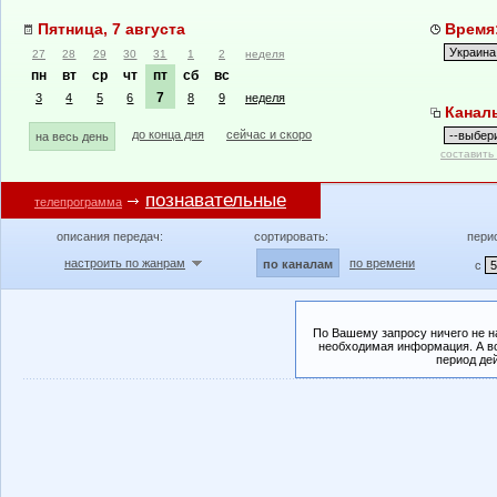
Пятница, 7 августа
Время:
27
28
29
30
31
1
2
неделя
пн
вт
ср
чт
пт
сб
вс
7
3
4
5
6
8
9
неделя
Канал
до конца дня
сейчас и скоро
на весь день
составить
познавательные
телепрограмма
описания передач:
сортировать:
пери
настроить по жанрам
по времени
по каналам
с
По Вашему запросу ничего не н
необходимая информация. А во
период де