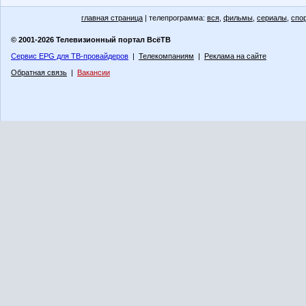
главная страница
| телепрограмма:
вся
,
фильмы
,
сериалы
,
спо
© 2001-2026 Телевизионный портал ВсёТВ
Сервис EPG для ТВ-провайдеров
|
Телекомпаниям
|
Реклама на сайте
Обратная связь
|
Вакансии