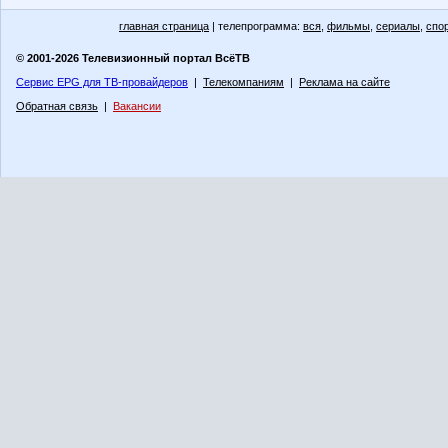
главная страница
| телепрограмма:
вся
,
фильмы
,
сериалы
,
спо
© 2001-2026 Телевизионный портал ВсёТВ
Сервис EPG для ТВ-провайдеров
|
Телекомпаниям
|
Реклама на сайте
Обратная связь
|
Вакансии