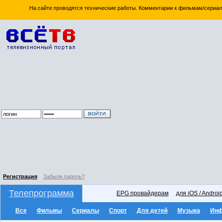
На сайте проводятся технические работы. Комментарии к фильмам/сериал
Регистрация
Забыли пароль?
Телепрограмма
EPG провайдерам
для iOS / Androi
Все
Фильмы
Сериалы
Спорт
Для детей
Музыка
Ин