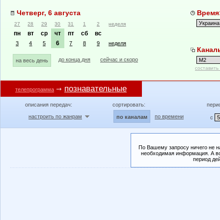
Четверг, 6 августа
Время:
27
28
29
30
31
1
2
неделя
пн
вт
ср
чт
пт
сб
вс
6
3
4
5
7
8
9
неделя
Канал
до конца дня
сейчас и скоро
на весь день
составить
познавательные
телепрограмма
описания передач:
сортировать:
пери
настроить по жанрам
по времени
по каналам
с
По Вашему запросу ничего не н
необходимая информация. А во
период де