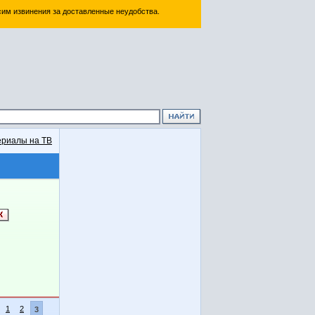
им извинения за доставленные неудобства.
риалы на ТВ
1
2
3