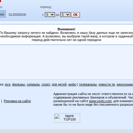
ь:
период:
по времени
лам
с
до
Внимание!
По Вашему запросу ничего не найдено. Возможно, в нашу базу данных еще не занесен
необходимая информация. А возможно, вы выбрали такой жанр, в котором в заданный
период действительно нет ни одной передачи
ма:
вся
,
фильмы
,
сериалы
,
спорт
,
для детей
,
инфо
|
телеканалы
,
новости тв
,
киноэнцик
Администрация сайта не несет ответственности за 
содержание рекламных баннеров и объявлений. Ча
|
Реклама на сайте
размещенной на сайте
www.vsetv.com
, для коммер
каком бы то ни было виде без письменного разреш