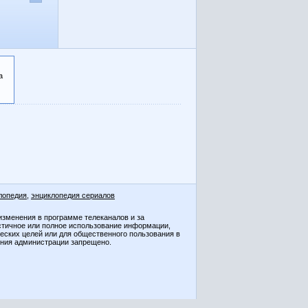
а
лопедия
,
энциклопедия сериалов
изменения в программе телеканалов и за
стичное или полное использование информации,
ческих целей или для общественного пользования в
ения администрации запрещено.