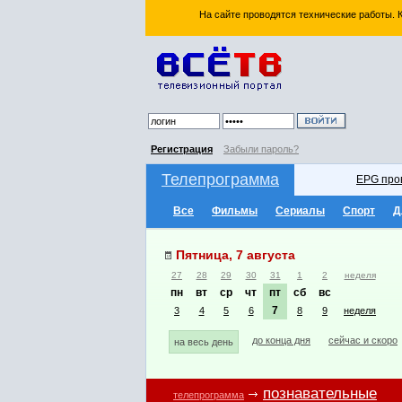
На сайте проводятся технические работы.
Регистрация
Забыли пароль?
Телепрограмма
EPG про
Все
Фильмы
Сериалы
Спорт
Д
Пятница, 7 августа
27
28
29
30
31
1
2
неделя
пн
вт
ср
чт
пт
сб
вс
7
3
4
5
6
8
9
неделя
до конца дня
сейчас и скоро
на весь день
познавательные
телепрограмма