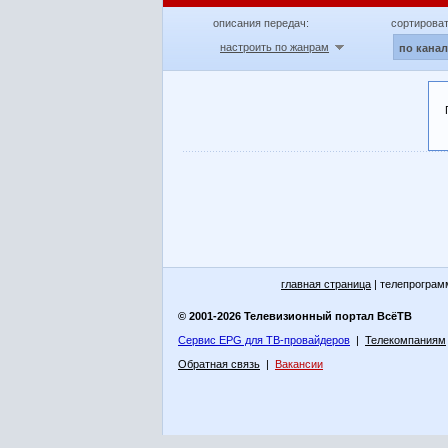
описания передач:
сортироват
настроить по жанрам
по кана
главная страница
| телепрограм
© 2001-2026 Телевизионный портал ВсёТВ
Сервис EPG для ТВ-провайдеров
|
Телекомпаниям
Обратная связь
|
Вакансии