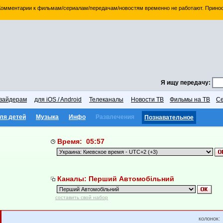
 Комментарии к фильмам/сериалам/передачам/новостям временно не работают. Принос
Я ищу передачу:
вайдерам
для iOS / Android
Телеканалы
Новости ТВ
Фильмы на ТВ
Се
ля детей
Музыка
Инфо
Развлечения
Познавательное
Время: 05:57
Каналы: Перший Автомобільний
составить свой набор
колонок: