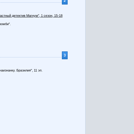
2
Частный детектив Магнум", 1 сезон, 15-18
зомби".
3
наизнанку. Бразилия", 11 эп.