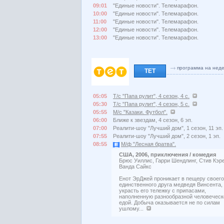
09:01
"Единые новости". Телемарафон.
10:00
"Единые новости". Телемарафон.
11:00
"Единые новости". Телемарафон.
12:00
"Единые новости". Телемарафон.
13:00
"Единые новости". Телемарафон.
программа на нед
ТЕТ
05:05
Т/с "Папа рулит", 4 сезон, 4 с.
05:30
Т/с "Папа рулит", 4 сезон, 5 с.
05:55
М/с "Казаки. Футбол".
06:00
Ближе к звездам, 4 сезон, 6 эп.
07:00
Реалити-шоу "Лучший дом", 1 сезон, 11 эп.
07:55
Реалити-шоу "Лучший дом", 2 сезон, 1 эп.
08:55
М/ф "Лесная братва".
США, 2006, приключения / комедия
Брюс Уиллис, Гарри Шендлинг, Стив Кэр
Ванда Сайкс
Енот ЭрДжей проникает в пещеру своего
единственного друга медведя Винсента,
украсть его тележку с припасами,
наполненную разнообразной человеческ
едой. Добыча оказывается не по силам
ушлому...