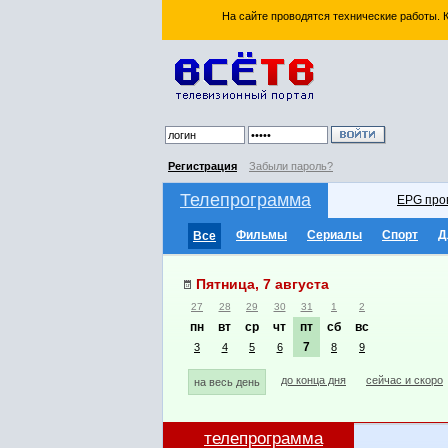
На сайте проводятся технические работы.
Регистрация
Забыли пароль?
Телепрограмма
EPG про
Фильмы
Сериалы
Спорт
Д
Все
Пятница, 7 августа
27
28
29
30
31
1
2
пн
вт
ср
чт
пт
сб
вс
7
3
4
5
6
8
9
до конца дня
сейчас и скоро
на весь день
телепрограмма