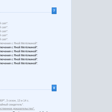
7
 світ".
 світ".
 світ".
 світ".
 світ".
лючения с Яной Метёлкиной".
лючения с Яной Метёлкиной".
лючения с Яной Метёлкиной".
лючения с Яной Метёлкиной".
лючения с Яной Метёлкиной".
лючения с Яной Метёлкиной".
8
БР", 3 сезон, 13 и 14 с.
айный свидетель".
ственное доказательство".