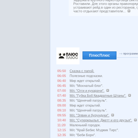
Роставили. Для этого органы правопоря
устраивают рейд в один из ресторанов, 
часто отдыхают представители...
программ
ПлюсПлюс
05:50
Сказка с папой.
06:05
Полезные подсказки.
06:40
Мир ждет открытий.
06:45
М/с "Мохнатый блог".
07:00
М/с "Огги и кукарачи".
07:40
М/с "Губка Боб Квадратные Штаны".
08:35
М/с "Щенячий патруль".
09:00
Мир ждет открытий.
09:10
М/с "Щенячий патруль".
09:55
М/с "Элвин и бурундуки".
10:40
М/с "Суперкрылья: Джетт и его друзья".
11:20
Маленький городок.
12:15
М/с "Край Бебис Мэджик Тирс".
12:35
М/с "Беби Борн".