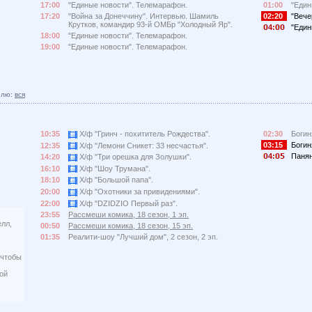
17:00
"Единые новости". Телемарафон.
01:00
"Един
17:20
"Война за Донеччину". Интервью. Шамиль
02:20
"Вече
Крутков, командир 93-й ОМБр "Холодный Яр".
4:
"Един
18:00
"Единые новости". Телемарафон.
19:00
"Единые новости". Телемарафон.
елю:
вся
10:35
Х/ф "Гринч - похититель Рождества".
02:30
Богин
03:15
Богин
12:35
Х/ф "Лемони Сникет: 33 несчастья".
4:
Панян
14:20
Х/ф "Три орешка для Золушки".
16:10
Х/ф "Шоу Трумана".
18:10
Х/ф "Большой папа".
20:00
Х/ф "Охотники за привидениями".
22:00
Х/ф "DZIDZIO Первый раз".
23:55
Рассмеши комика, 18 сезон, 1 эп.
елл,
00:50
Рассмеши комика, 18 сезон, 15 эп.
01:35
Реалити-шоу "Лучший дом", 2 сезон, 2 эп.
 чтобы
ой