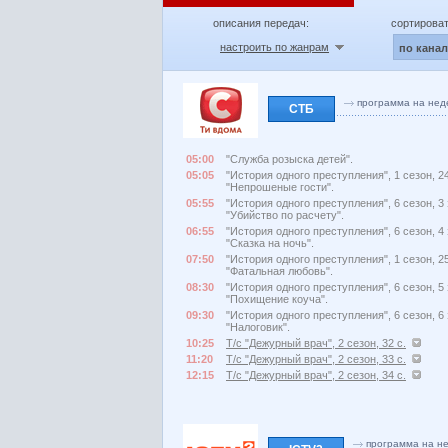
описания передач:
сортироват
настроить по жанрам
по кана
программа на нед
СТБ
05:00
"Служба розыска детей".
05:05
"История одного преступления", 1 сезон, 24
"Непрошеные гости".
05:55
"История одного преступления", 6 сезон, 3 
"Убийство по расчету".
06:55
"История одного преступления", 6 сезон, 4 
"Сказка на ночь".
07:50
"История одного преступления", 1 сезон, 25
"Фатальная любовь".
08:30
"История одного преступления", 6 сезон, 5 
"Похищение коуча".
09:30
"История одного преступления", 6 сезон, 6 
"Налоговик".
10:25
Т/с "Дежурный врач", 2 сезон, 32 с.
11:20
Т/с "Дежурный врач", 2 сезон, 33 с.
12:15
Т/с "Дежурный врач", 2 сезон, 34 с.
программа на н