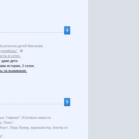
4
а розыска детей Магнолия.
СуперКопы".
сты в сетях.
 даже дети.
ажи историю, 2 сезон.
ь на выживание.
5
ые. Главное". Итоговые новости.
р. Плюс".
чук+. Лора Лумер, журналистка, блогер из
а".