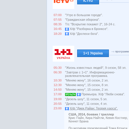
ICTV2
07:00
"Утро в большом городе".
07:55
"Гражданская оборона".
08:35
Т/с "Вскрытие покажет 2", 16-24 с.
16:45
Х/ф "Разборка в Бронксе".
18:20
Х/ф "Доспехи бога".
программ
1+1 Україна
05:30
"Жизнь известных людей", 9 сезон, 58 эп.
06:30
"Завтрак с 1+1". Информационно-
развлекательная программа.
10:30
"Меняю жену", 16 сезон, 2 эп.
12:30
"Меняю жену", 15 сезон, 8 эп.
14:50
"Меняю жену", 15 сезон, 2 эп.
17:00
Премьера. Х/ф "Люби снова".
19:00
"Дизель шоу", 11 сезон, 5 эп.
20:55
"Дизель шоу", 11 сезон, 4 эп.
23:00
Х/ф "Джек Райан: Теория хаоса".
США, 2014, боевик / триллер
Крис Пайн, Кира Найтли, Кевин Костнер,
Кеннет Брана
По мотивам произведений Тома Клэнси.