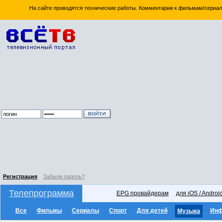
На сайте проводятся технические работы. Комментарии к фильмам/сериал
Регистрация
Забыли пароль?
Телепрограмма
EPG провайдерам
для iOS / Androi
Все
Фильмы
Сериалы
Спорт
Для детей
Ин
Музыка