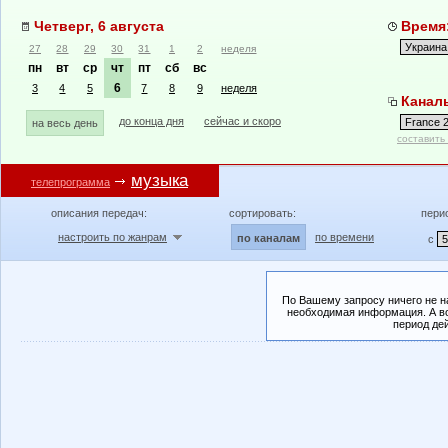
Четверг, 6 августа
Время:
27
28
29
30
31
1
2
неделя
пн
вт
ср
чт
пт
сб
вс
6
3
4
5
7
8
9
неделя
Каналы
до конца дня
сейчас и скоро
на весь день
составить
музыка
телепрограмма
описания передач:
сортировать:
пери
настроить по жанрам
по времени
по каналам
с
По Вашему запросу ничего не н
необходимая информация. А во
период де