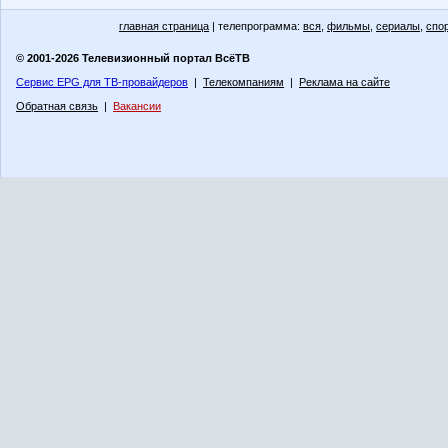
главная страница
| телепрограмма:
вся
,
фильмы
,
сериалы
,
спо
© 2001-2026 Телевизионный портал ВсёТВ
Сервис EPG для ТВ-провайдеров
|
Телекомпаниям
|
Реклама на сайте
Обратная связь
|
Вакансии