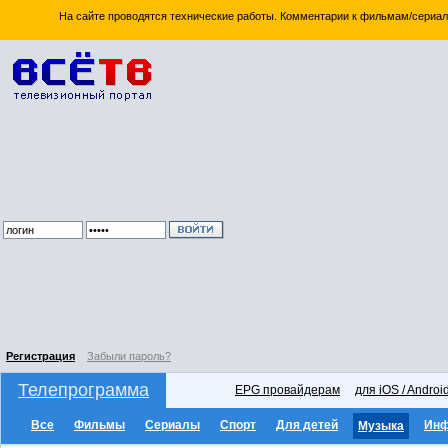
На сайте проводятся технические работы. Комментарии к фильмам/сериал
Регистрация
Забыли пароль?
Телепрограмма
EPG провайдерам
для iOS / Androi
Все
Фильмы
Сериалы
Спорт
Для детей
Ин
Музыка