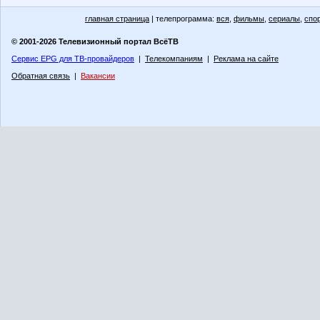
главная страница
| телепрограмма:
вся
,
фильмы
,
сериалы
,
спо
© 2001-2026 Телевизионный портал ВсёТВ
Сервис EPG для ТВ-провайдеров
|
Телекомпаниям
|
Реклама на сайте
Обратная связь
|
Вакансии