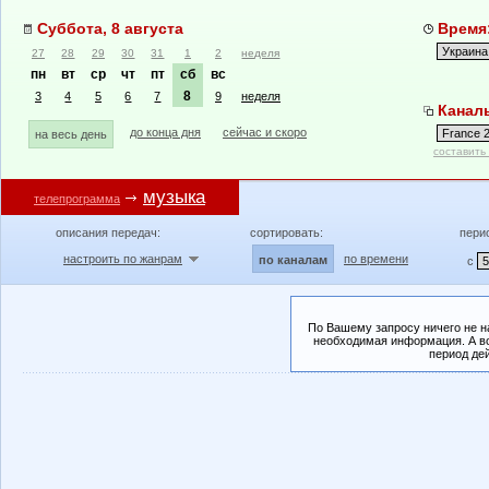
Суббота, 8 августа
Время:
27
28
29
30
31
1
2
неделя
пн
вт
ср
чт
пт
сб
вс
8
3
4
5
6
7
9
неделя
Каналы
до конца дня
сейчас и скоро
на весь день
составить
музыка
телепрограмма
описания передач:
сортировать:
пери
настроить по жанрам
по времени
по каналам
с
По Вашему запросу ничего не н
необходимая информация. А во
период де