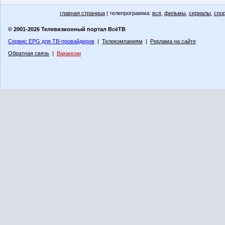
главная страница
| телепрограмма:
вся
,
фильмы
,
сериалы
,
спо
© 2001-2026 Телевизионный портал ВсёТВ
Сервис EPG для ТВ-провайдеров
|
Телекомпаниям
|
Реклама на сайте
Обратная связь
|
Вакансии