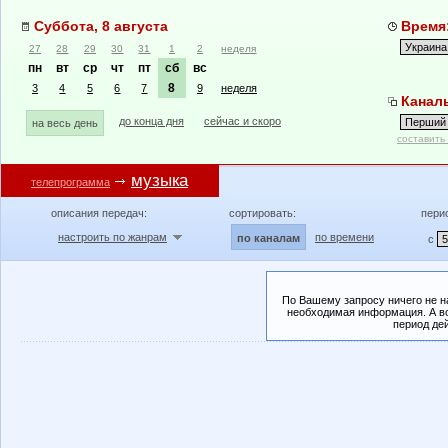
Суббота, 8 августа
Время:
27
28
29
30
31
1
2
неделя
пн
вт
ср
чт
пт
сб
вс
8
3
4
5
6
7
9
неделя
Канал
до конца дня
сейчас и скоро
на весь день
составить
музыка
телепрограмма
описания передач:
сортировать:
пери
настроить по жанрам
по времени
по каналам
с
По Вашему запросу ничего не н
необходимая информация. А во
период де