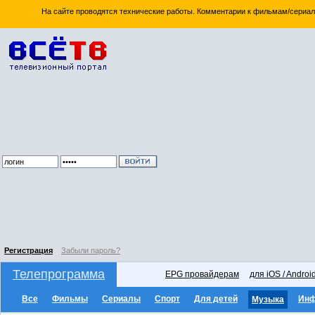
На сайте проводятся технические работы. Комментарии к фильмам/сериал
Регистрация
Забыли пароль?
Телепрограмма
EPG провайдерам
для iOS / Androi
Все
Фильмы
Сериалы
Спорт
Для детей
Ин
Музыка