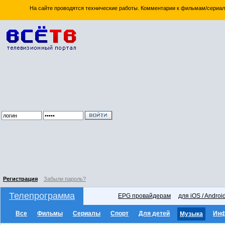
На сайте проводятся технические работы. Комментарии к фильмам/сериал
Регистрация
Забыли пароль?
Телепрограмма
EPG провайдерам
для iOS / Androi
Все
Фильмы
Сериалы
Спорт
Для детей
Ин
Музыка