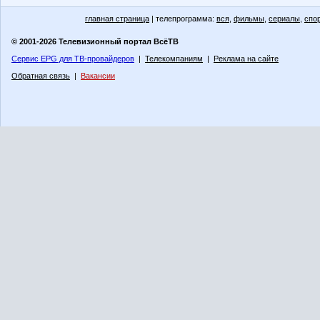
главная страница
| телепрограмма:
вся
,
фильмы
,
сериалы
,
спо
© 2001-2026 Телевизионный портал ВсёТВ
Сервис EPG для ТВ-провайдеров
|
Телекомпаниям
|
Реклама на сайте
Обратная связь
|
Вакансии