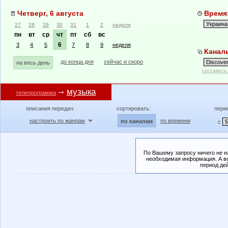
Четверг, 6 августа
Время:
27
28
29
30
31
1
2
неделя
пн
вт
ср
чт
пт
сб
вс
6
3
4
5
7
8
9
неделя
Каналы
до конца дня
сейчас и скоро
на весь день
составить
музыка
телепрограмма
описания передач:
сортировать:
пери
настроить по жанрам
по времени
по каналам
с
По Вашему запросу ничего не н
необходимая информация. А во
период де