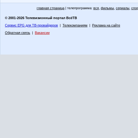
главная страница
| телепрограмма:
вся
,
фильмы
,
сериалы
,
спо
© 2001-2026 Телевизионный портал ВсёТВ
Сервис EPG для ТВ-провайдеров
|
Телекомпаниям
|
Реклама на сайте
Обратная связь
|
Вакансии