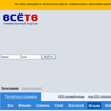
На сайте проводятся технические работы. Комментарии к фильмам/сериал
Регистрация
Забыли пароль?
Телепрограмма
EPG провайдерам
для iOS / Androi
Все
Фильмы
Сериалы
Спорт
Для детей
Ин
Музыка