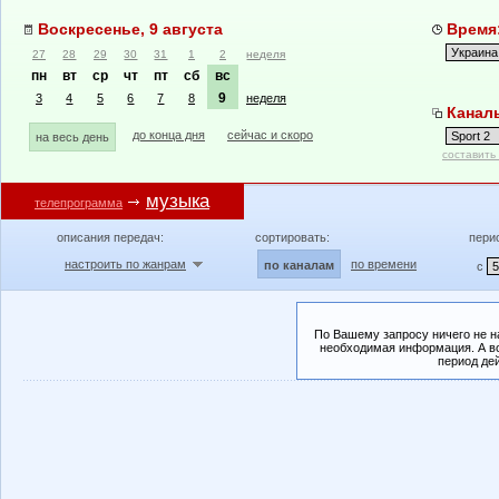
Воскресенье, 9 августа
Время:
27
28
29
30
31
1
2
неделя
пн
вт
ср
чт
пт
сб
вс
9
3
4
5
6
7
8
неделя
Каналы
до конца дня
сейчас и скоро
на весь день
составить
музыка
телепрограмма
описания передач:
сортировать:
пери
настроить по жанрам
по времени
по каналам
с
По Вашему запросу ничего не н
необходимая информация. А во
период де