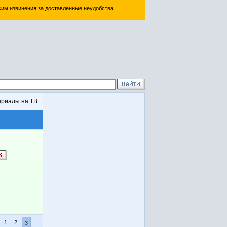
им извинения за доставленные неудобства.
риалы на ТВ
1
2
3