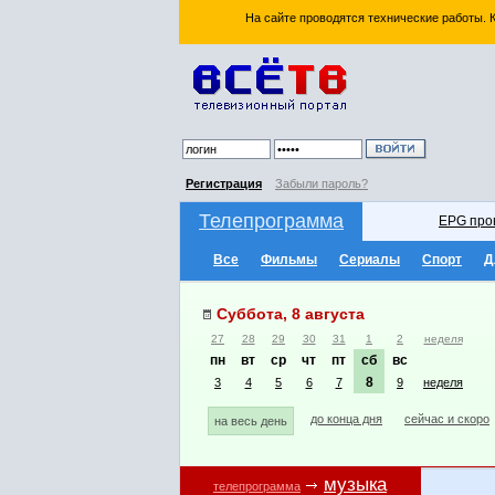
На сайте проводятся технические работы.
Регистрация
Забыли пароль?
Телепрограмма
EPG про
Все
Фильмы
Сериалы
Спорт
Д
Суббота, 8 августа
27
28
29
30
31
1
2
неделя
пн
вт
ср
чт
пт
сб
вс
8
3
4
5
6
7
9
неделя
до конца дня
сейчас и скоро
на весь день
музыка
телепрограмма