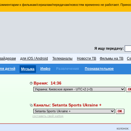
 Комментарии к фильмам/сериалам/передачам/новостям временно не работают. Принос
Я ищу передачу:
вайдерам
для iOS / Android
Телеканалы
Новости ТВ
Фильмы на ТВ
Се
ля детей
Инфо
Развлечения
Познавательное
Музыка
Время: 14:36
Каналы: Setanta Sports Ukraine +
составить свой набор
колонок: