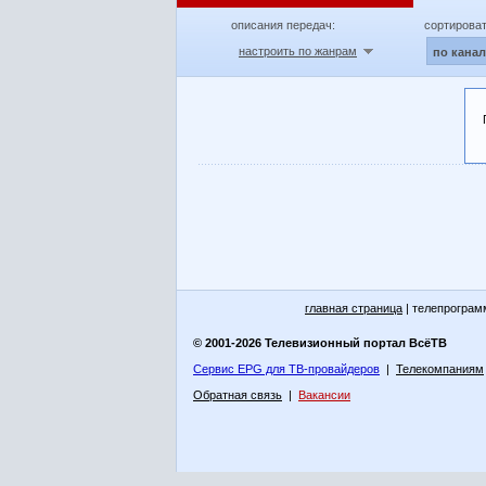
описания передач:
сортироват
настроить по жанрам
по кана
главная страница
| телепрограм
© 2001-2026 Телевизионный портал ВсёТВ
Сервис EPG для ТВ-провайдеров
|
Телекомпаниям
Обратная связь
|
Вакансии