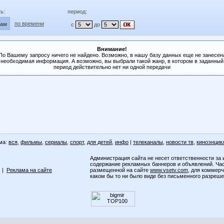
ь:
период:
по времени
лам
с
до
Внимание!
По Вашему запросу ничего не найдено. Возможно, в нашу базу данных еще не занесен
необходимая информация. А возможно, вы выбрали такой жанр, в котором в заданный
период действительно нет ни одной передачи
ма:
вся
,
фильмы
,
сериалы
,
спорт
,
для детей
,
инфо
|
телеканалы
,
новости тв
,
киноэнцик
Администрация сайта не несет ответственности за 
содержание рекламных баннеров и объявлений. Ча
|
Реклама на сайте
размещенной на сайте
www.vsetv.com
, для коммер
каком бы то ни было виде без письменного разреш