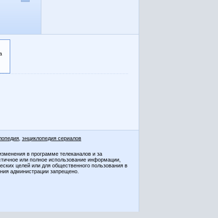
а
лопедия
,
энциклопедия сериалов
изменения в программе телеканалов и за
стичное или полное использование информации,
ческих целей или для общественного пользования в
ения администрации запрещено.