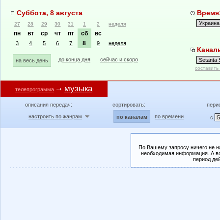
Суббота, 8 августа
Время:
27
28
29
30
31
1
2
неделя
пн
вт
ср
чт
пт
сб
вс
8
3
4
5
6
7
9
неделя
Каналы
до конца дня
сейчас и скоро
на весь день
составить
музыка
телепрограмма
описания передач:
сортировать:
пери
настроить по жанрам
по времени
по каналам
с
По Вашему запросу ничего не н
необходимая информация. А во
период де