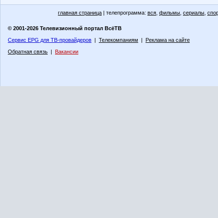
главная страница
| телепрограмма:
вся
,
фильмы
,
сериалы
,
спо
© 2001-2026 Телевизионный портал ВсёТВ
Сервис EPG для ТВ-провайдеров
|
Телекомпаниям
|
Реклама на сайте
Обратная связь
|
Вакансии