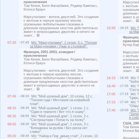
приключения
Марсупила
Том Кенни, Билл Фагербакке, Роджер Бампасс,
с желтым 
Клэнси Браун
огромным
длинным-
Марсупилами - житель джунглей. Это создание
живет в н
с желтым в черную крапинку мехом,
знает...
огромными любопытными глазками и
длинным-предлинным хвостом действительно
15:55
- 16:15
М/с "
живет в непроходимых джунглях и ничего не
за Ма
знает...
Франция, 
приключ
07:20
- 07:45
М/с "Марсупилами", 1 сезон, 5 с. "Погоня
Купер Бар
за Марсупилами / Ужас в столовой".
Франция, 2001-2003, комедия /
Марсупила
приключения
с желтым 
Том Кенни, Билл Фагербакке, Роджер Бампасс,
огромным
Клэнси Браун
длинным-
живет в н
Марсупилами - житель джунглей. Это создание
знает...
с желтым в черную крапинку мехом,
огромными любопытными глазками и
16:15
- 16:40
М/с "
длинным-предлинным хвостом действительно
"Хейте
живет в непроходимых джунглях и ничего не
16:40
- 17:05
М/с "
знает...
"Сест
17:05
- 17:15
М/с "
07:45
- 08:10
М/с "Мой шумный дом", 10 сезон, 12 с.
"Цирк,
"Тихоня года / Мечтания на кофейной
17:15
- 17:40
М/с "
гуще".
"Обру
08:10
- 08:35
М/с "Мой шумный дом", 1 сезон, 1 с.
17:40
- 18:00
М/с 
"Один в темноте / Вот что я скажу".
"Зате
08:35
- 08:55
М/с "Мой шумный дом", 1 сезон, 2 с.
в соб
"Сестрошторм / Попасть на полку".
США, 199
08:55
- 09:20
М/с "Мой шумный дом", 1 сезон, 3 с.
Том Кенни
"Блондинка за рулем / Без риска нет
Клэнси Б
славы".
09:20
- 09:45
М/с "Уайлд и Пак: дикая стая", 2 сезон, 10
Жизнерад