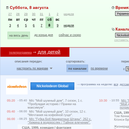
Суббота, 8 августа
Время:
27
28
29
30
31
1
2
неделя
пн
вт
ср
чт
пт
сб
вс
8
3
4
5
6
7
9
неделя
Каналы
до конца дня
сейчас и скоро
на весь день
составить
для детей
телепрограмма
описания передач:
сортировать:
пери
настроить по жанрам
по времени
по каналам
с
программа на неделю:
вся
детски
Nickelodeon Global
05:20
- 05:40
М/с "Мой шумный дом", 7 сезон, 1 с.
10:30
- 10:55
М/с 
"Пробуждая историю / Пранки на
"Мой 
максимум".
потряс
05:40
- 06:00
М/с "Мой шумный дом", 10 сезон, 12 с.
США, 199
"Мечтания на кофейной гуще".
Том Кенни
06:00
- 06:25
М/с "Губка Боб Квадратные Штаны", 262 с.
Клэнси Б
"Хижина в водорослях / Тайное влечение".
Жизнерад
США, 1999, комедия / фантазия