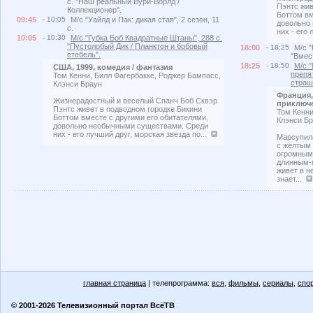
с. "Наш реальный Вури-Ворлд /
Пэнтс жив
Коллекционер".
Боттом вм
09:45
- 10:05
М/с "Уайлд и Пак: дикая стая", 2 сезон, 11
довольно
с.
них - его
10:05
- 10:30
М/с "Губка Боб Квадратные Штаны", 288 с.
"Пустолобый Дик / Планктон и бобовый
18:00
- 18:25
М/с "
стебель".
"Вмес
18:25
- 18:50
М/с "
США, 1999, комедия / фантазия
препя
Том Кенни, Билл Фагербакке, Роджер Бампасс,
страш
Клэнси Браун
Франция, 
Жизнерадостный и веселый Спанч Боб Сквэр
приключ
Пэнтс живет в подводном городке Бикини
Том Кенни
Боттом вместе с другими его обитателями,
Клэнси Б
довольно необычными существами. Среди
них - его лучший друг, морская звезда по...
Марсупила
с желтым 
огромным
длинным-
живет в н
знает...
главная страница
| телепрограмма:
вся
,
фильмы
,
сериалы
,
спо
© 2001-2026 Телевизионный портал ВсёТВ