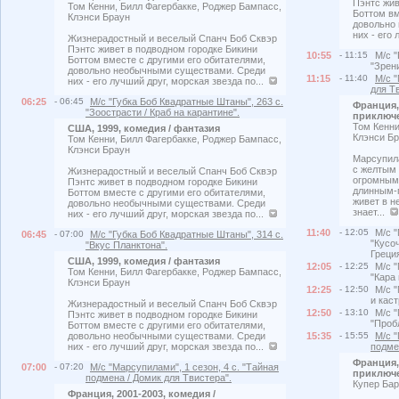
Пэнтс жив
Том Кенни, Билл Фагербакке, Роджер Бампасс,
Боттом вм
Клэнси Браун
довольно
них - его
Жизнерадостный и веселый Спанч Боб Сквэр
Пэнтс живет в подводном городке Бикини
10:55
- 11:15
М/с "
Боттом вместе с другими его обитателями,
"Зрен
довольно необычными существами. Среди
11:15
- 11:40
М/с "
них - его лучший друг, морская звезда по...
для Т
06:25
- 06:45
М/с "Губка Боб Квадратные Штаны", 263 с.
Франция, 
"Зоострасти / Краб на карантине".
приключ
Том Кенни
США, 1999, комедия / фантазия
Клэнси Б
Том Кенни, Билл Фагербакке, Роджер Бампасс,
Клэнси Браун
Марсупила
с желтым 
Жизнерадостный и веселый Спанч Боб Сквэр
огромным
Пэнтс живет в подводном городке Бикини
длинным-
Боттом вместе с другими его обитателями,
живет в н
довольно необычными существами. Среди
знает...
них - его лучший друг, морская звезда по...
11:40
- 12:05
М/с "
06:45
- 07:00
М/с "Губка Боб Квадратные Штаны", 314 с.
"Кусо
"Вкус Планктона".
Греция
США, 1999, комедия / фантазия
12:05
- 12:25
М/с "
Том Кенни, Билл Фагербакке, Роджер Бампасс,
"Кара 
Клэнси Браун
12:25
- 12:50
М/с "
и каст
Жизнерадостный и веселый Спанч Боб Сквэр
12:50
- 13:10
М/с "
Пэнтс живет в подводном городке Бикини
"Пробл
Боттом вместе с другими его обитателями,
довольно необычными существами. Среди
15:35
- 15:55
М/с "
них - его лучший друг, морская звезда по...
подме
Франция, 
07:00
- 07:20
М/с "Марсупилами", 1 сезон, 4 с. "Тайная
приключ
подмена / Домик для Твистера".
Купер Бар
Франция, 2001-2003, комедия /