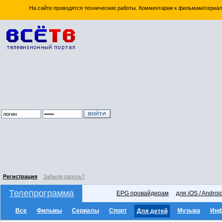
На сайте проводятся технические работы. Комментарии к фильмам/сериал
Регистрация
Забыли пароль?
Телепрограмма
EPG провайдерам
для iOS / Androi
Все
Фильмы
Сериалы
Спорт
Музыка
Ин
Для детей