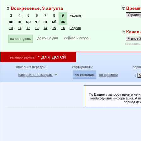
Воскресенье, 9 августа
Время:
9
3
4
5
6
7
8
неделя
пн
вт
ср
чт
пт
сб
вс
10
11
12
13
14
15
16
неделя
Каналы
до конца дня
сейчас и скоро
на весь день
составить
для детей
телепрограмма
описания передач:
сортировать:
пери
настроить по жанрам
по времени
по каналам
с
По Вашему запросу ничего не н
необходимая информация. А во
период де