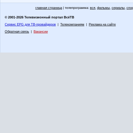
главная страница
| телепрограмма:
вся
,
фильмы
,
сериалы
,
спо
© 2001-2026 Телевизионный портал ВсёТВ
Сервис EPG для ТВ-провайдеров
|
Телекомпаниям
|
Реклама на сайте
Обратная связь
|
Вакансии