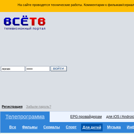
На сайте проводятся технические работы. Комментарии к фильмам/сериал
Регистрация
Забыли пароль?
Телепрограмма
EPG провайдерам
для iOS / Androi
Все
Фильмы
Сериалы
Спорт
Музыка
Ин
Для детей