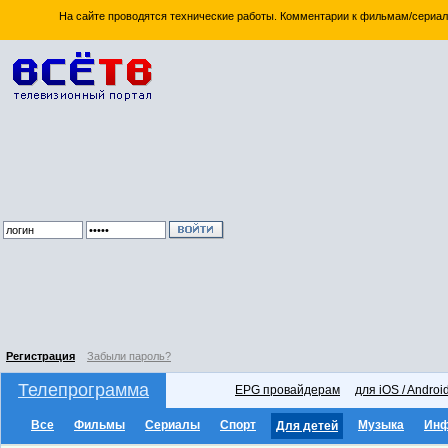
На сайте проводятся технические работы. Комментарии к фильмам/сериал
Регистрация
Забыли пароль?
Телепрограмма
EPG провайдерам
для iOS / Androi
Все
Фильмы
Сериалы
Спорт
Музыка
Ин
Для детей