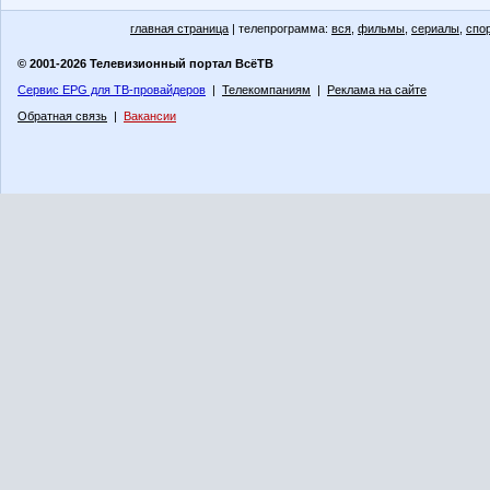
главная страница
| телепрограмма:
вся
,
фильмы
,
сериалы
,
спо
© 2001-2026 Телевизионный портал ВсёТВ
Сервис EPG для ТВ-провайдеров
|
Телекомпаниям
|
Реклама на сайте
Обратная связь
|
Вакансии