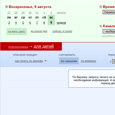
Воскресенье, 9 августа
Время:
27
28
29
30
31
1
2
неделя
пн
вт
ср
чт
пт
сб
вс
9
3
4
5
6
7
8
неделя
Канал
до конца дня
сейчас и скоро
на весь день
составить
для детей
телепрограмма
описания передач:
сортировать:
пери
настроить по жанрам
по времени
по каналам
с
По Вашему запросу ничего не н
необходимая информация. А во
период де