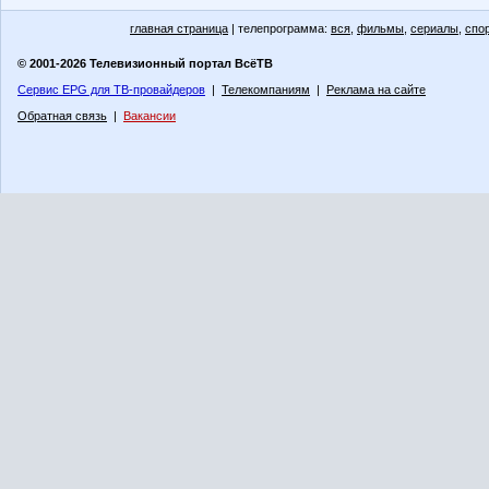
главная страница
| телепрограмма:
вся
,
фильмы
,
сериалы
,
спо
© 2001-2026 Телевизионный портал ВсёТВ
Сервис EPG для ТВ-провайдеров
|
Телекомпаниям
|
Реклама на сайте
Обратная связь
|
Вакансии