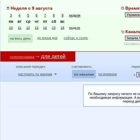
Неделя с 9 августа
Время:
3
4
5
6
7
8
9
неделя
пн
вт
ср
чт
пт
сб
вс
10
11
12
13
14
15
16
неделя
Каналы
до конца дня
сейчас и скоро
на весь день
составить
для детей
телепрограмма
описания передач:
сортировать:
пери
настроить по жанрам
по времени
по каналам
с
По Вашему запросу ничего не н
необходимая информация. А во
период де