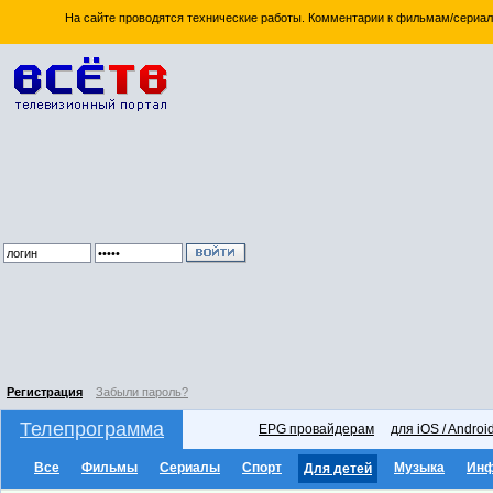
На сайте проводятся технические работы. Комментарии к фильмам/сериал
Регистрация
Забыли пароль?
Телепрограмма
EPG провайдерам
для iOS / Androi
Все
Фильмы
Сериалы
Спорт
Музыка
Ин
Для детей