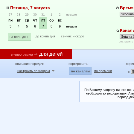
Пятница, 7 августа
Время:
27
28
29
30
31
1
2
неделя
пн
вт
ср
чт
пт
сб
вс
7
3
4
5
6
8
9
неделя
Каналы
до конца дня
сейчас и скоро
на весь день
составить
для детей
телепрограмма
описания передач:
сортировать:
пери
настроить по жанрам
по времени
по каналам
с
По Вашему запросу ничего не н
необходимая информация. А во
период де