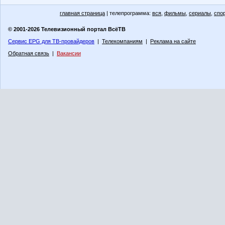
главная страница
| телепрограмма:
вся
,
фильмы
,
сериалы
,
спо
© 2001-2026 Телевизионный портал ВсёТВ
Сервис EPG для ТВ-провайдеров
|
Телекомпаниям
|
Реклама на сайте
Обратная связь
|
Вакансии