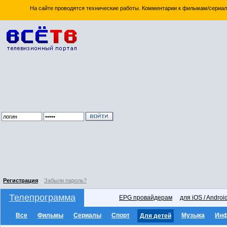
На сайте проводятся технические работы. Комментарии к фильмам/сериал
Регистрация
Забыли пароль?
Телепрограмма
EPG провайдерам
для iOS / Androi
Все
Фильмы
Сериалы
Спорт
Музыка
Ин
Для детей