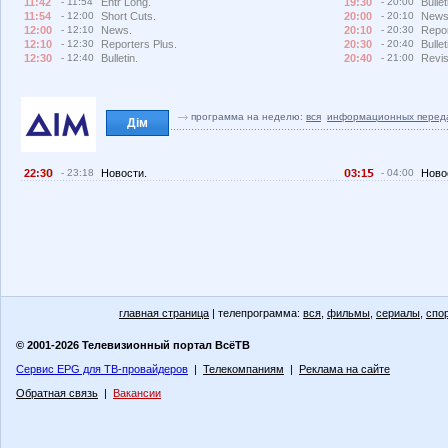
11:42
- 11:54
Entr Long.
19:30
- 20:00
Bullet
11:54
- 12:00
Short Cuts.
20:00
- 20:10
News
12:00
- 12:10
News.
20:10
- 20:30
Repor
12:10
- 12:30
Reporters Plus.
20:30
- 20:40
Bullet
12:30
- 12:40
Bulletin.
20:40
- 21:00
Revis
программа на неделю:
вся
информационных перед
Дім
22:3
- 23:18
Новости.
3:1
- 04:00
Ново
главная страница
| телепрограмма:
вся
,
фильмы
,
сериалы
,
спо
© 2001-2026 Телевизионный портал ВсёТВ
Сервис EPG для ТВ-провайдеров
|
Телекомпаниям
|
Реклама на сайте
Обратная связь
|
Вакансии