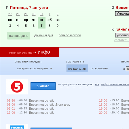
Пятница, 7 августа
Время:
27
28
29
30
31
1
2
пн
вт
ср
чт
пт
сб
вс
7
3
4
5
6
8
9
Каналы
до конца дня
сейчас и скоро
на весь день
составить
инфо
телепрограмма
описания передач:
сортировать:
пери
настроить по жанрам
по времени
по каналам
с
программа на неделю:
вся
информационных п
5 канал
05:50
- 06:40
Время новостей.
15:00
- 15:20
Врем
08:00
- 08:40
Время новостей. Итоги дня.
18:00
- 18:30
Врем
09:01
- 09:25
Время новостей.
19:00
- 19:20
Врем
12:00
- 12:30
Время новостей.
20:00
- 20:40
Врем