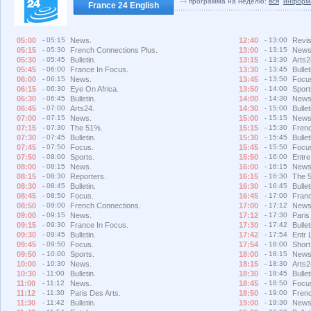
программа на неделю:
вся
информ
France 24 English
05:00
- 05:15
News.
12:40
- 13:00
Revis
05:15
- 05:30
French Connections Plus.
13:00
- 13:15
News
05:30
- 05:45
Bulletin.
13:15
- 13:30
Arts2
05:45
- 06:00
France In Focus.
13:30
- 13:45
Bullet
06:00
- 06:15
News.
13:45
- 13:50
Focu
06:15
- 06:30
Eye On Africa.
13:50
- 14:00
Sport
06:30
- 06:45
Bulletin.
14:00
- 14:30
News
06:45
- 07:00
Arts24.
14:30
- 15:00
Bullet
07:00
- 07:15
News.
15:00
- 15:15
News
07:15
- 07:30
The 51%.
15:15
- 15:30
Frenc
07:30
- 07:45
Bulletin.
15:30
- 15:45
Bullet
07:45
- 07:50
Focus.
15:45
- 15:50
Focu
07:50
- 08:00
Sports.
15:50
- 16:00
Entre
08:00
- 08:15
News.
16:00
- 16:15
News
08:15
- 08:30
Reporters.
16:15
- 16:30
The 
08:30
- 08:45
Bulletin.
16:30
- 16:45
Bullet
08:45
- 08:50
Focus.
16:45
- 17:00
Franc
08:50
- 09:00
French Connections.
17:00
- 17:12
News
09:00
- 09:15
News.
17:12
- 17:30
Paris
09:15
- 09:30
France In Focus.
17:30
- 17:42
Bullet
09:30
- 09:45
Bulletin.
17:42
- 17:54
Entr 
09:45
- 09:50
Focus.
17:54
- 18:00
Short
09:50
- 10:00
Sports.
18:00
- 18:15
News
10:00
- 10:30
News.
18:15
- 18:30
Arts2
10:30
- 11:00
Bulletin.
18:30
- 18:45
Bullet
11:00
- 11:12
News.
18:45
- 18:50
Focu
11:12
- 11:30
Paris Des Arts.
18:50
- 19:00
Frenc
11:30
- 11:42
Bulletin.
19:00
- 19:30
News