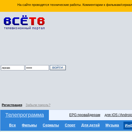
На сайте проводятся технические работы. Комментарии к фильмам/сериал
Регистрация
Забыли пароль?
Телепрограмма
EPG провайдерам
для iOS / Androi
Все
Фильмы
Сериалы
Спорт
Для детей
Музыка
Ин