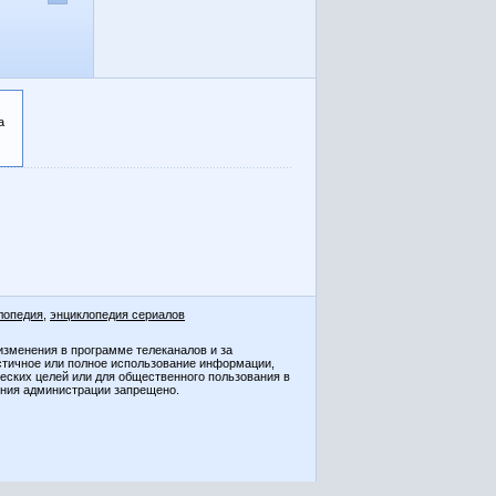
а
лопедия
,
энциклопедия сериалов
изменения в программе телеканалов и за
стичное или полное использование информации,
ческих целей или для общественного пользования в
ения администрации запрещено.