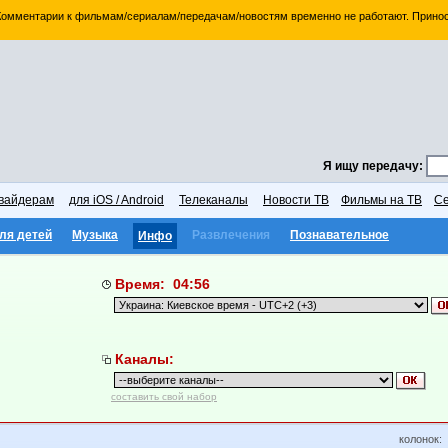
 Комментарии к фильмам/сериалам/передачам/новостям временно не работают. Принос
Я ищу передачу:
вайдерам
для iOS / Android
Телеканалы
Новости ТВ
Фильмы на ТВ
Се
ля детей
Музыка
Развлечения
Познавательное
Инфо
Время: 04:56
Каналы:
составить свой набор
колонок: