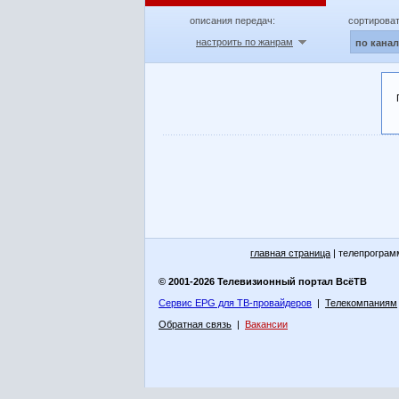
описания передач:
сортироват
настроить по жанрам
по кана
главная страница
| телепрограм
© 2001-2026 Телевизионный портал ВсёТВ
Сервис EPG для ТВ-провайдеров
|
Телекомпаниям
Обратная связь
|
Вакансии