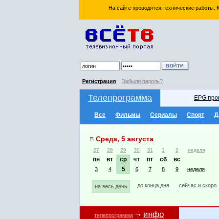
На сайте проводятся технические работы.
Регистрация
Забыли пароль?
Телепрограмма
EPG про
Все
Фильмы
Сериалы
Спорт
Д
Среда, 5 августа
27
28
29
30
31
1
2
неделя
пн
вт
ср
чт
пт
сб
вс
5
3
4
6
7
8
9
неделя
до конца дня
сейчас и скоро
на весь день
инфо
телепрограмма