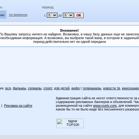
ь:
период:
по времени
лам
с
до
Внимание!
По Вашему запросу ничего не найдено. Возможно, в нашу базу данных еще не занесен
необходимая информация. А возможно, вы выбрали такой жанр, в котором в заданный
период действительно нет ни одной передачи
ма:
вся
,
фильмы
,
сериалы
,
спорт
,
для детей
,
инфо
|
телеканалы
,
новости тв
,
киноэнцик
Администрация сайта не несет ответственности за 
содержание рекламных баннеров и объявлений. Ча
|
Реклама на сайте
размещенной на сайте
www.vsetv.com
, для коммер
каком бы то ни было виде без письменного разреш