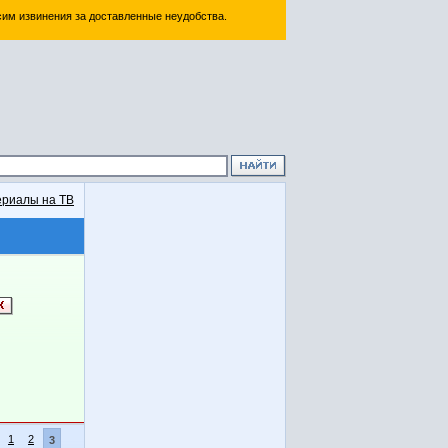
им извинения за доставленные неудобства.
риалы на ТВ
1
2
3