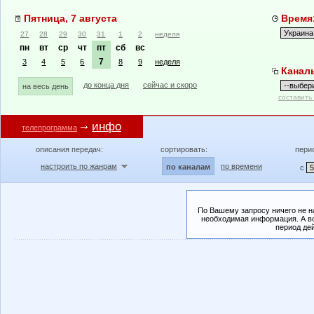
Пятница, 7 августа
Время:
27
28
29
30
31
1
2
неделя
пн
вт
ср
чт
пт
сб
вс
7
3
4
5
6
8
9
неделя
Канал
до конца дня
сейчас и скоро
на весь день
составить
инфо
телепрограмма
описания передач:
сортировать:
пери
настроить по жанрам
по времени
по каналам
с
По Вашему запросу ничего не н
необходимая информация. А во
период де