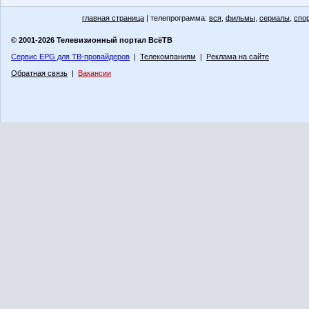
главная страница
| телепрограмма:
вся
,
фильмы
,
сериалы
,
спо
© 2001-2026 Телевизионный портал ВсёТВ
Сервис EPG для ТВ-провайдеров
|
Телекомпаниям
|
Реклама на сайте
Обратная связь
|
Вакансии