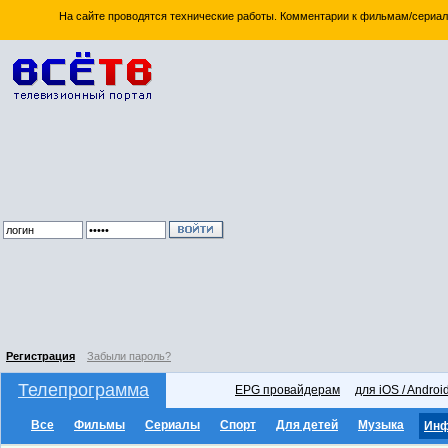
На сайте проводятся технические работы. Комментарии к фильмам/сериал
Регистрация
Забыли пароль?
Телепрограмма
EPG провайдерам
для iOS / Androi
Все
Фильмы
Сериалы
Спорт
Для детей
Музыка
Ин